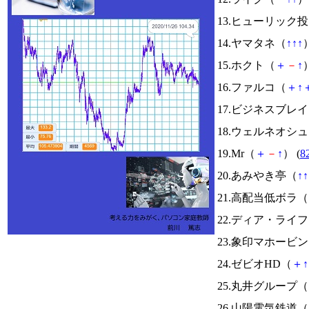
13.ヒューリック
14.ヤマタネ（
↑
↑
↑
）
15.ホクト（
＋
－
↑
）
16.ファルコ（
＋
↑
17.ビジネスブレ
18.ウェルネオシ
19.Mr（
＋
－
↑
） (
8
20.あみやき亭（
↑
↑
21.高配当低ボラ（
22.ディア・ライ
23.象印マホービ
24.ゼビオHD（
＋
↑
25.丸井グループ（
26.山陽電気鉄道（