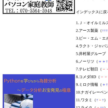
インデックスに戻
1.Ｊ－オイルミル
2.アース製薬（
↑
↑
↑
3.ビー・エム・エ
4.ラクト・ジャパ
5.井村屋グループ
6.ノーリツ（
＋
＋
↑
7.テレビ朝日（
－
8.コメダHD（
－
－
9.ミロク情報（
＋
↑
10.ナガイレーベ
11.ワタミ（
↑
－
↑
） 
12.ライク（
－
↑
↑
） 