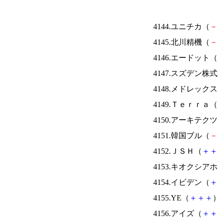
4144.ユニチカ（
－
4145.北川精機（
－
4146.エードット（
4147.スズデン株
4148.メドレック
4149.Ｔｅｒｒａ（
4150.アーキテク
4151.韓国ブル（
－
4152.ＪＳＨ（
＋
＋
4153.キオクシ
4154.イビデン（
＋
4155.YE（
＋
＋
＋
）
4156.アイズ（
＋
＋