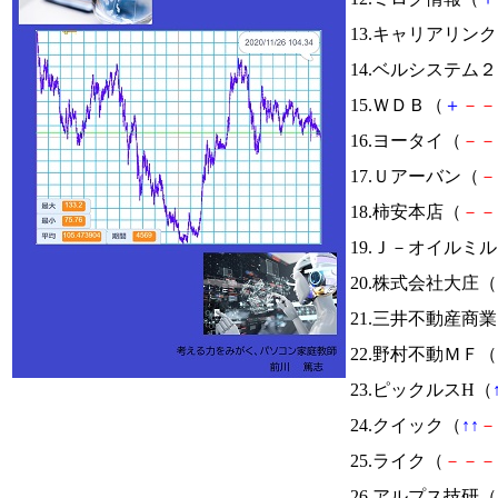
13.キャリアリン
14.ベルシステム
15.ＷＤＢ（
＋
－
－
16.ヨータイ（
－
－
17.Ｕアーバン（
－
18.柿安本店（
－
－
19.Ｊ－オイルミ
20.株式会社大庄（
21.三井不動産商
22.野村不動ＭＦ（
23.ピックルスH（
24.クイック（
↑
↑
－
25.ライク（
－
－
－
26.アルプス技研（