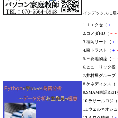
インデックスに戻
1.Ｊエクセ（
＋
－
2.コメダHD（
－
－
3.福岡リート（
＋
4.森トラスト（
＋
5.三菱地物流（
－
6.ヒューリック投
7.井村屋グループ
8.ケネディクス（
9.SMAM東証REI
10.ラサールロジ（
11.ウェルネオシ
12.ミロク情報（
＋