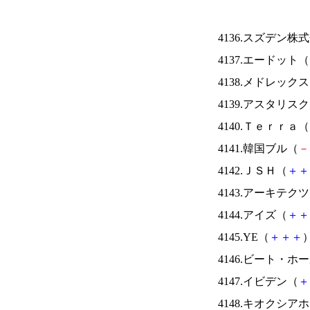
4136.スズデン株
4137.エードット（
4138.メドレック
4139.アスタリス
4140.Ｔｅｒｒａ（
4141.韓国ブル（
－
4142.ＪＳＨ（
＋
＋
4143.アーキテク
4144.アイズ（
＋
＋
4145.YE（
＋
＋
＋
）
4146.ビート・
4147.イビデン（
＋
4148.キオクシ