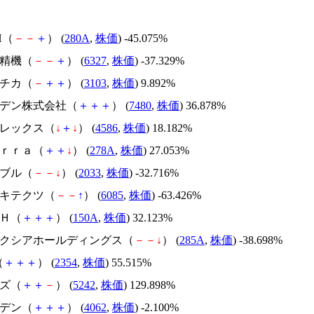
H（
－
－
＋
） (
280A
,
株価
) -45.075%
北川精機（
－
－
＋
） (
6327
,
株価
) -37.329%
ユニチカ（
－
＋
＋
） (
3103
,
株価
) 9.892%
スズデン株式会社（
＋
＋
＋
） (
7480
,
株価
) 36.878%
メドレックス（
↓
＋
↓
） (
4586
,
株価
) 18.182%
Ｔｅｒｒａ（
＋
＋
↓
） (
278A
,
株価
) 27.053%
韓国ブル（
－
－
↓
） (
2033
,
株価
) -32.716%
アーキテクツ（
－
－
↑
） (
6085
,
株価
) -63.426%
ＳＨ（
＋
＋
＋
） (
150A
,
株価
) 32.123%
キオクシアホールディングス（
－
－
↓
） (
285A
,
株価
) -38.698%
（
＋
＋
＋
） (
2354
,
株価
) 55.515%
イズ（
＋
＋
－
） (
5242
,
株価
) 129.898%
イビデン（
＋
＋
＋
） (
4062
,
株価
) -2.100%