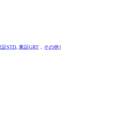
東証STD
,
東証GRT
，
その他
］