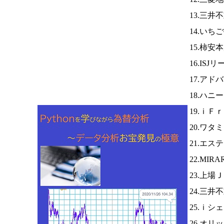
13.三
14.いち
15.柿安
16.ISJ
17.アド
18.ハニ
19.ｉＦ
20.ワタ
21.エス
22.MI
23.上場
24.三井
25.ｉ
26.オリ