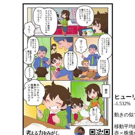
ヒュー
-1.532%
動きの似
移動平均
赤＝株価