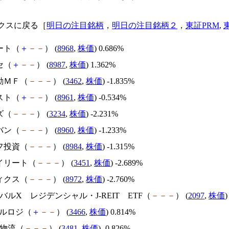
クスに戻る［
明日の注目銘柄
，
明日の注目銘柄２
，
東証PRM
,
ート（
＋
－
－
） (
8968
,
株価
) 0.686%
セ（
＋
－
－
） (
8987
,
株価
) 1.362%
動ＭＦ（
－
－
－
） (
3462
,
株価
) -1.835%
スト（
＋
－
－
） (
8961
,
株価
) -0.534%
ズ（
－
－
－
） (
3234
,
株価
) -2.231%
バン（
－
－
－
） (
8960
,
株価
) -1.233%
フ投資（
－
－
－
） (
8984
,
株価
) -1.315%
セイリート（
－
－
－
） (
3451
,
株価
) -2.689%
ィクス（
－
－
－
） (
8972
,
株価
) -2.760%
ーバルX レジデンシャル・J-REIT ETF（
－
－
－
） (
2097
,
株価
)
ールロジ（
＋
－
－
） (
3466
,
株価
) 0.814%
地物流（
－
－
－
） (
3481
,
株価
) -0.826%