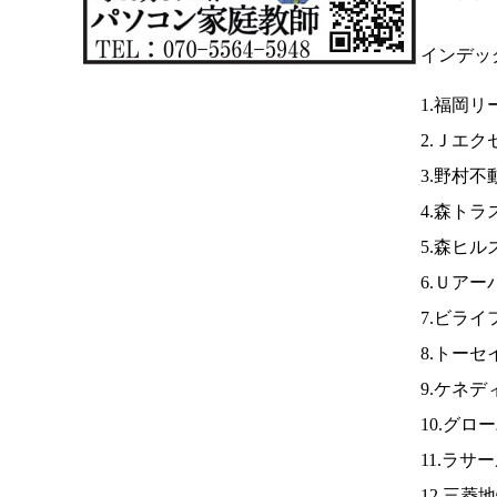
インデッ
1.福岡リ
2.Ｊエク
3.野村不
4.森トラ
5.森ヒル
6.Ｕアー
7.ビライ
8.トー
9.ケネデ
10.グロ
11.ラサ
12.三菱