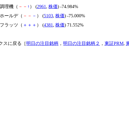
日本調理機（
－
－
↑
） (
2961
,
株価
) -74.984%
昭和ホールデ（
－
－
－
） (
5103
,
株価
) -75.000%
ビーフラッツ（
＋
＋
＋
） (
4381
,
株価
) 71.552%
クスに戻る［
明日の注目銘柄
，
明日の注目銘柄２
，
東証PRM
,