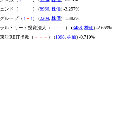
シェンド（
－
－
－
） (
8966
,
株価
) -3.257%
屋グループ（
↑
－
↑
） (
2209
,
株価
) -1.382%
ントラル・リート投資法人（
－
－
－
） (
3488
,
株価
) -2.659%
AM東証REIT指数（
－
－
－
） (
1398
,
株価
) -0.719%