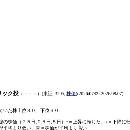
リック投
（
－
－
－
）(東証, 3295,
株価
)(2026/07/09-2026/08/07)
ていた株上位３０、下位３０
線の株価（７５日,２５日,５日）↑＝上昇に転じた、↓＝下降に
が平均より低い、青＝株価が平均より高い