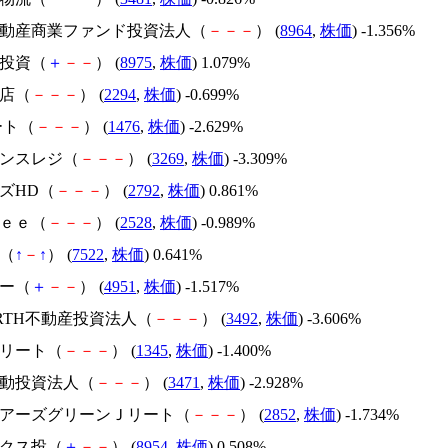
井不動産商業ファンド投資法人（
－
－
－
） (
8964
,
株価
) -1.356%
ご投資（
＋
－
－
） (
8975
,
株価
) 1.079%
本店（
－
－
－
） (
2294
,
株価
) -0.699%
リート（
－
－
－
） (
1476
,
株価
) -2.629%
バンスレジ（
－
－
－
） (
3269
,
株価
) -3.309%
ーズHD（
－
－
－
） (
2792
,
株価
) 0.861%
ｒｅｅ（
－
－
－
） (
2528
,
株価
) -0.989%
ミ（
↑
－
↑
） (
7522
,
株価
) 0.641%
テー（
＋
－
－
） (
4951
,
株価
) -1.517%
RARTH不動産投資法人（
－
－
－
） (
3492
,
株価
) -3.606%
Ｊリート（
－
－
－
） (
1345
,
株価
) -1.400%
不動投資法人（
－
－
－
） (
3471
,
株価
) -2.928%
シェアーズグリーンＪリート（
－
－
－
） (
2852
,
株価
) -1.734%
ックス投（
＋
－
－
） (
8954
,
株価
) 0.508%