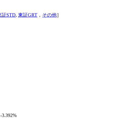
東証STD
,
東証GRT
，
その他
］
 -3.392%