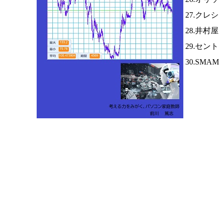
27.クレ
28.井村
29.セ
30.SM