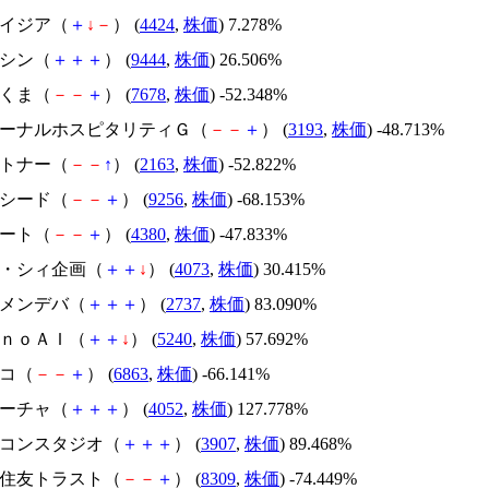
アメイジア（
＋
↓
－
） (
4424
,
株価
) 7.278%
トーシン（
＋
＋
＋
） (
9444
,
株価
) 26.506%
かさくま（
－
－
＋
） (
7678
,
株価
) -52.348%
エターナルホスピタリティＧ（
－
－
＋
） (
3193
,
株価
) -48.713%
アルトナー（
－
－
↑
） (
2163
,
株価
) -52.822%
サクシード（
－
－
＋
） (
9256
,
株価
) -68.153%
Ｍマート（
－
－
＋
） (
4380
,
株価
) -47.833%
ジィ・シィ企画（
＋
＋
↓
） (
4073
,
株価
) 30.415%
トーメンデバ（
＋
＋
＋
） (
2737
,
株価
) 83.090%
ｍｏｎｏＡＩ（
＋
＋
↓
） (
5240
,
株価
) 57.692%
レコ（
－
－
＋
） (
6863
,
株価
) -66.141%
フィーチャ（
＋
＋
＋
） (
4052
,
株価
) 127.778%
シリコンスタジオ（
＋
＋
＋
） (
3907
,
株価
) 89.468%
三井住友トラスト（
－
－
＋
） (
8309
,
株価
) -74.449%