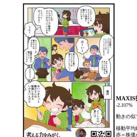
MAXI
-2.107%
動きの似
移動平均
赤＝株価