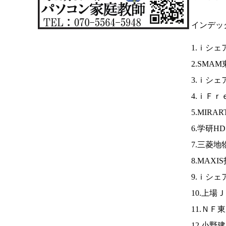
インデッ
1.ｉシェ
2.SMA
3.ｉシェ
4.ｉＦｒ
5.MIR
6.学研H
7.三菱地
8.MAXI
9.ｉシ
10.上場
11.ＮＦ
12.小野