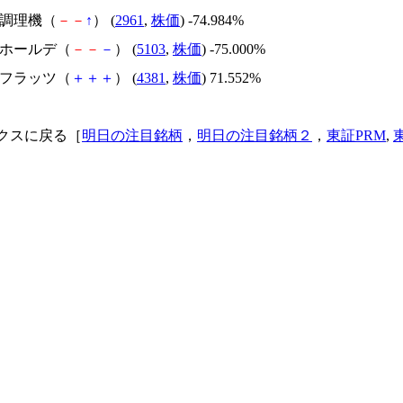
日本調理機（
－
－
↑
） (
2961
,
株価
) -74.984%
昭和ホールデ（
－
－
－
） (
5103
,
株価
) -75.000%
ビーフラッツ（
＋
＋
＋
） (
4381
,
株価
) 71.552%
クスに戻る［
明日の注目銘柄
，
明日の注目銘柄２
，
東証PRM
,