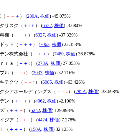
H（
－
－
＋
） (
280A
,
株価
) -45.075%
アスタリスク（
＋
↑
＋
） (
6522
,
株価
) -3.684%
北川精機（
－
－
＋
） (
6327
,
株価
) -37.329%
エードット（
＋
＋
＋
） (
7063
,
株価
) 22.353%
スズデン株式会社（
＋
＋
＋
） (
7480
,
株価
) 36.878%
Ｔｅｒｒａ（
＋
＋
↓
） (
278A
,
株価
) 27.053%
韓国ブル（
－
－
↓
） (
2033
,
株価
) -32.716%
アーキテクツ（
－
－
↑
） (
6085
,
株価
) -63.426%
キオクシアホールディングス（
－
－
↓
） (
285A
,
株価
) -38.698%
イビデン（
＋
＋
＋
） (
4062
,
株価
) -2.100%
イズ（
＋
＋
－
） (
5242
,
株価
) 129.898%
アメイジア（
＋
↓
－
） (
4424
,
株価
) 7.278%
ＳＨ（
＋
＋
＋
） (
150A
,
株価
) 32.123%