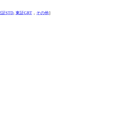
東証STD
,
東証GRT
，
その他
］