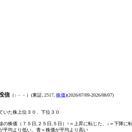
S投信
（
↓
－
－
）(東証, 2517,
株価
)(2026/07/09-2026/08/07)
ていた株上位３０、下位３０
線の株価（７５日,２５日,５日）↑＝上昇に転じた、↓＝下降に
が平均より低い、青＝株価が平均より高い