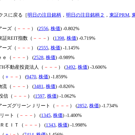
クスに戻る［
明日の注目銘柄
，
明日の注目銘柄２
，
東証PRM
,
アーズ（
－
－
－
） (
2556
,
株価
) -0.802%
M東証REIT指数（
－
－
－
） (
1398
,
株価
) -0.719%
アーズ（
－
－
－
） (
2555
,
株価
) -1.145%
ｅｅ（
－
－
－
） (
2528
,
株価
) -0.989%
ARTH不動産投資法人（
－
－
－
） (
3492
,
株価
) -3.606%
D（
＋
－
－
） (
9470
,
株価
) -1.859%
物流（
－
－
－
） (
3481
,
株価
) -0.826%
S投信（
－
－
－
） (
1597
,
株価
) -1.062%
ェアーズグリーンＪリート（
－
－
－
） (
2852
,
株価
) -1.734%
Ｊリート（
－
－
－
） (
1345
,
株価
) -1.400%
東ＲＥＩＴ（
－
－
－
） (
1343
,
株価
) -1.998%
建（
＋
↓
－
） (
7414
,
株価
) 1.456%