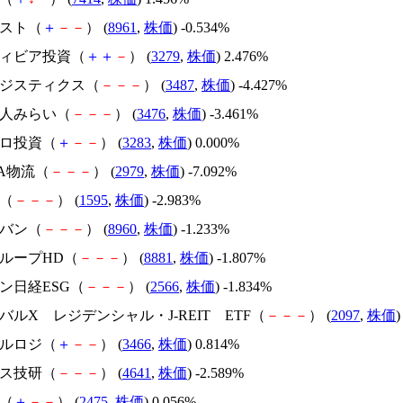
ラスト（
＋
－
－
） (
8961
,
株価
) -0.534%
ティビア投資（
＋
＋
－
） (
3279
,
株価
) 2.476%
Eロジスティクス（
－
－
－
） (
3487
,
株価
) -4.427%
法人みらい（
－
－
－
） (
3476
,
株価
) -3.461%
ロロ投資（
＋
－
－
） (
3283
,
株価
) 0.000%
iLA物流（
－
－
－
） (
2979
,
株価
) -7.092%
M（
－
－
－
） (
1595
,
株価
) -2.983%
ーバン（
－
－
－
） (
8960
,
株価
) -1.233%
グループHD（
－
－
－
） (
8881
,
株価
) -1.807%
イン日経ESG（
－
－
－
） (
2566
,
株価
) -1.834%
ーバルX レジデンシャル・J-REIT ETF（
－
－
－
） (
2097
,
株価
)
ールロジ（
＋
－
－
） (
3466
,
株価
) 0.814%
プス技研（
－
－
－
） (
4641
,
株価
) -2.589%
Ｂ（
＋
－
－
） (
2475
,
株価
) 0.056%