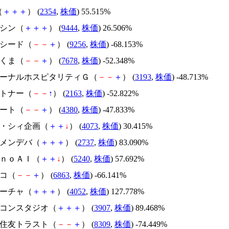
（
＋
＋
＋
） (
2354
,
株価
) 55.515%
トーシン（
＋
＋
＋
） (
9444
,
株価
) 26.506%
サクシード（
－
－
＋
） (
9256
,
株価
) -68.153%
かさくま（
－
－
＋
） (
7678
,
株価
) -52.348%
エターナルホスピタリティＧ（
－
－
＋
） (
3193
,
株価
) -48.713%
アルトナー（
－
－
↑
） (
2163
,
株価
) -52.822%
Ｍマート（
－
－
＋
） (
4380
,
株価
) -47.833%
ジィ・シィ企画（
＋
＋
↓
） (
4073
,
株価
) 30.415%
トーメンデバ（
＋
＋
＋
） (
2737
,
株価
) 83.090%
ｍｏｎｏＡＩ（
＋
＋
↓
） (
5240
,
株価
) 57.692%
レコ（
－
－
＋
） (
6863
,
株価
) -66.141%
フィーチャ（
＋
＋
＋
） (
4052
,
株価
) 127.778%
シリコンスタジオ（
＋
＋
＋
） (
3907
,
株価
) 89.468%
三井住友トラスト（
－
－
＋
） (
8309
,
株価
) -74.449%