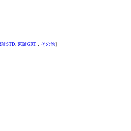
東証STD
,
東証GRT
，
その他
］