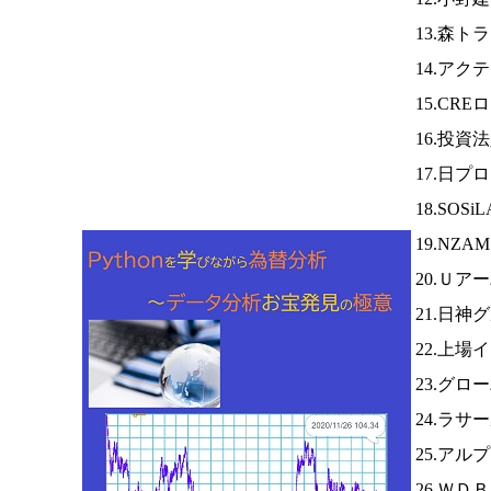
13.森ト
14.アク
15.CR
16.投資
17.日プ
18.SOS
19.NZA
20.Ｕア
21.日神
22.上場
23.グロ
24.ラサ
25.アル
26.ＷＤ