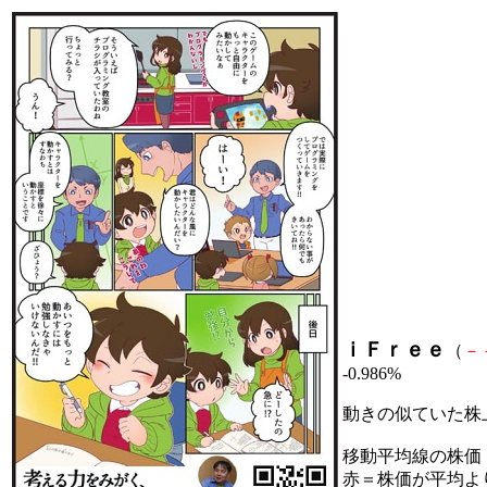
ｉＦｒｅｅ
（
－
-0.986%
動きの似ていた株
移動平均線の株価
赤＝株価が平均よ