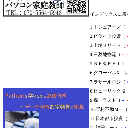
インデックスに戻
1.ｉシェアーズ（
2.ビライフ投資（
3.上場Ｊリート（
4.三菱地物流（
－
5.ＮＦ東ＲＥＩＴ
6.グローバルX レ
7.ラサールロジ（
8.ヒューリック投
9.森トラスト（
＋
10.野村不動ＭＦ（
11.日本都市投資（
12.福岡リート（
＋