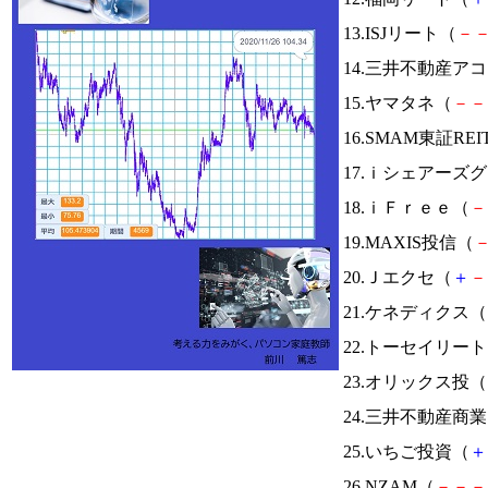
13.ISJリート（
－
14.三井不動産
15.ヤマタネ（
－
－
16.SMAM東証RE
17.ｉシェアーズ
18.ｉＦｒｅｅ（
－
19.MAXIS投信（
20.Ｊエクセ（
＋
－
21.ケネディクス（
22.トーセイリー
23.オリックス投（
24.三井不動産商
25.いちご投資（
＋
26.NZAM（
－
－
－