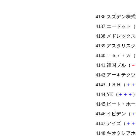
4136.スズデン株
4137.エードット（
4138.メドレック
4139.アスタリス
4140.Ｔｅｒｒａ（
4141.韓国ブル（
－
4142.アーキテク
4143.ＪＳＨ（
＋
＋
4144.YE（
＋
＋
＋
）
4145.ビート・
4146.イビデン（
＋
4147.アイズ（
＋
＋
4148.キオクシ