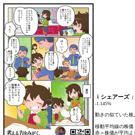
ｉシェアーズ
（
-1.145%
動きの似ていた株
移動平均線の株価
赤＝株価が平均よ