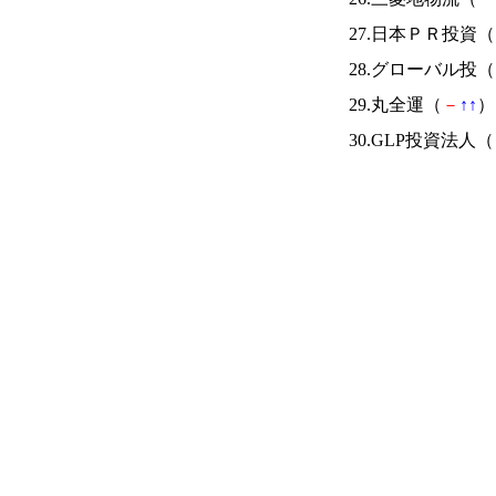
27.日本ＰＲ投資（
28.グローバル投（
29.丸全運（
－
↑
↑
） 
30.GLP投資法人（