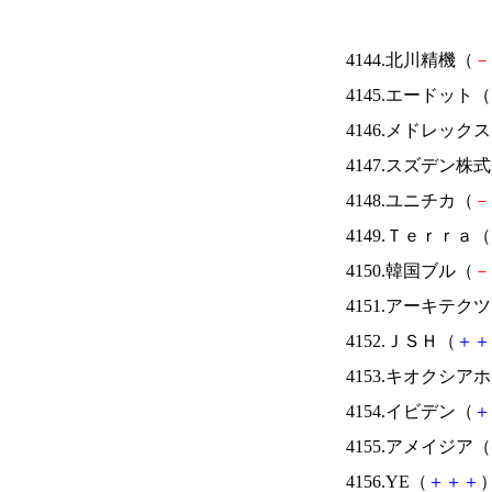
4144.北川精機（
－
4145.エードット（
4146.メドレック
4147.スズデン株
4148.ユニチカ（
－
4149.Ｔｅｒｒａ（
4150.韓国ブル（
－
4151.アーキテク
4152.ＪＳＨ（
＋
＋
4153.キオクシ
4154.イビデン（
＋
4155.アメイジア（
4156.YE（
＋
＋
＋
）