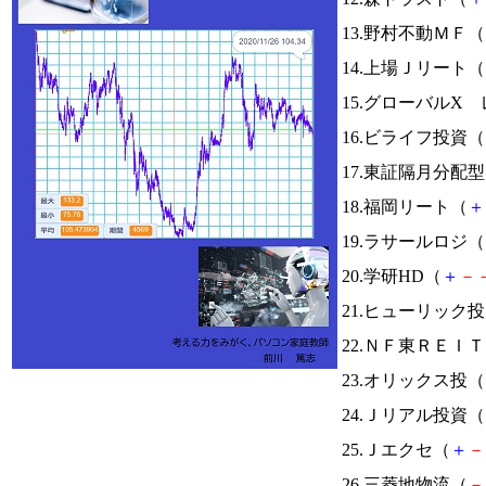
13.野村不動ＭＦ（
14.上場Ｊリート（
15.グローバルX 
16.ビライフ投資（
17.東証隔月分配
18.福岡リート（
＋
19.ラサールロジ（
20.学研HD（
＋
－
21.ヒューリック
22.ＮＦ東ＲＥＩ
23.オリックス投（
24.Ｊリアル投資（
25.Ｊエクセ（
＋
－
26.三菱地物流（
－