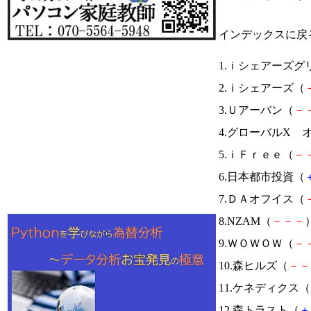
インデックスに戻
1.ｉシェアーズ
2.ｉシェアーズ（
3.Ｕアーバン（
－
4.グローバルX オ
5.ｉＦｒｅｅ（
－
6.日本都市投資（
7.ＤＡオフイス（
8.NZAM（
－
－
－
）
9.ＷＯＷＯＷ（
－
10.森ヒルズ（
－
－
11.ケネディクス（
12.森トラスト（
＋