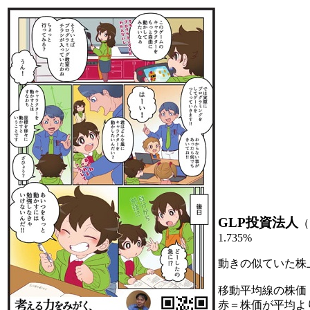
GLP投資法人
（
1.735%
動きの似ていた株
移動平均線の株価
赤＝株価が平均よ