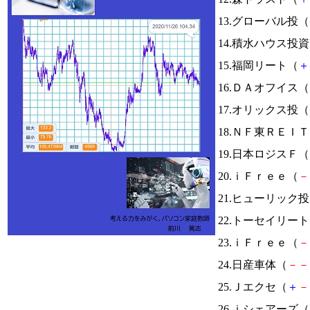
13.グローバル投（
14.積水ハウス投
15.福岡リート（
＋
16.ＤＡオフイス（
17.オリックス投（
18.ＮＦ東ＲＥＩ
19.日本ロジスＦ（
20.ｉＦｒｅｅ（
－
21.ヒューリック
22.トーセイリー
23.ｉＦｒｅｅ（
－
24.日産車体（
－
－
25.Ｊエクセ（
＋
－
26.ｉシェアーズ（