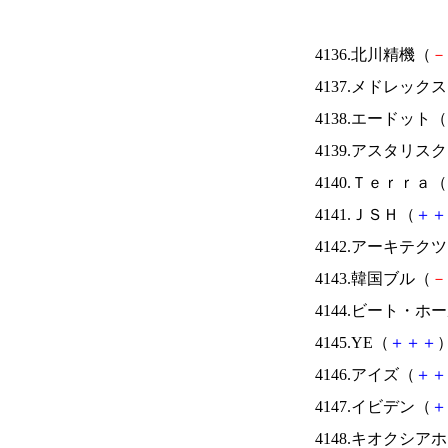
4136.北川精機（
－
4137.メドレック
4138.エードット（
4139.アスタリス
4140.Ｔｅｒｒａ（
4141.ＪＳＨ（
＋
＋
4142.アーキテク
4143.韓国ブル（
－
4144.ビート・
4145.YE（
＋
＋
＋
）
4146.アイズ（
＋
＋
4147.イビデン（
＋
4148.キオクシ