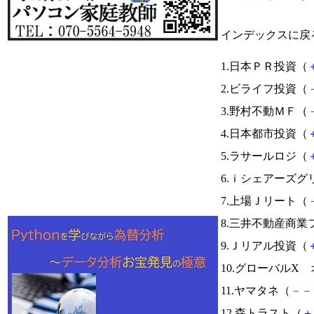
インデックスに戻
1.日本ＰＲ投資（
2.ビライフ投資（
3.野村不動ＭＦ（
4.日本都市投資（
5.ラサールロジ（
6.ｉシェアーズ
7.上場Ｊリート（
8.三井不動産商
9.Ｊリアル投資（
10.グローバルX 
11.ヤマタネ（
－
－
12.森トラスト（
＋