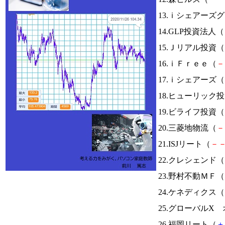
13.ｉシェアーズ
14.GLP投資法人（
15.Ｊリアル投資（
16.ｉＦｒｅｅ（
－
17.ｉシェアーズ（
18.ヒューリック
19.ビライフ投資（
20.三菱地物流（
－
21.ISJリート（
－
22.クレシェンド（
23.野村不動ＭＦ（
24.ケネディクス（
25.グローバルX 
26.福岡リート（
＋