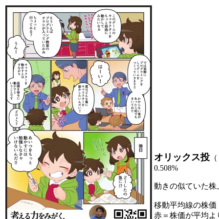
オリックス投
（
0.508%
動きの似ていた株
移動平均線の株価
赤＝株価が平均よ