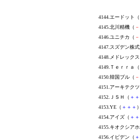
4144.エードット（
4145.北川精機（
－
4146.ユニチカ（
－
4147.スズデン株
4148.メドレック
4149.Ｔｅｒｒａ（
4150.韓国ブル（
－
4151.アーキテク
4152.ＪＳＨ（
＋
＋
4153.YE（
＋
＋
＋
）
4154.アイズ（
＋
＋
4155.キオクシ
4156.イビデン（
＋