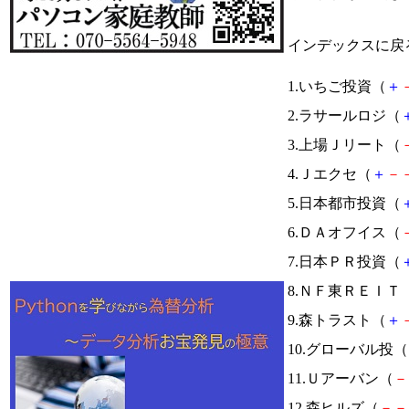
インデックスに戻
1.いちご投資（
＋
2.ラサールロジ（
3.上場Ｊリート（
4.Ｊエクセ（
＋
－
5.日本都市投資（
6.ＤＡオフイス（
7.日本ＰＲ投資（
8.ＮＦ東ＲＥＩＴ
9.森トラスト（
＋
10.グローバル投（
11.Ｕアーバン（
－
12.森ヒルズ（
－
－