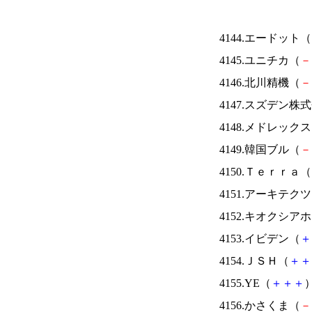
4144.エードット（
4145.ユニチカ（
－
4146.北川精機（
－
4147.スズデン株
4148.メドレック
4149.韓国ブル（
－
4150.Ｔｅｒｒａ（
4151.アーキテク
4152.キオクシ
4153.イビデン（
＋
4154.ＪＳＨ（
＋
＋
4155.YE（
＋
＋
＋
）
4156.かさくま（
－