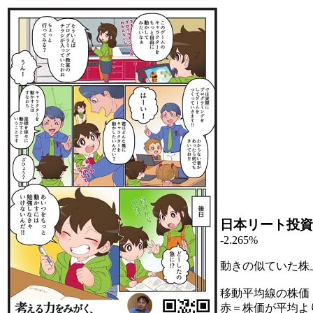
日本リート投資
-2.265%
動きの似ていた株
移動平均線の株価
赤＝株価が平均よ