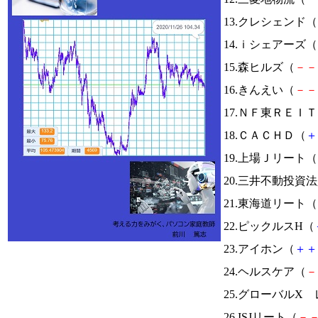
13.クレシェンド（
14.ｉシェアーズ（
15.森ヒルズ（
－
－
16.きんえい（
－
－
17.ＮＦ東ＲＥＩ
18.ＣＡＣＨＤ（
＋
19.上場Ｊリート（
20.三井不動投資
21.東海道リート（
22.ピックルスH（
23.アイホン（
＋
＋
24.ヘルスケア（
－
25.グローバルX 
26.ISJリート（
－