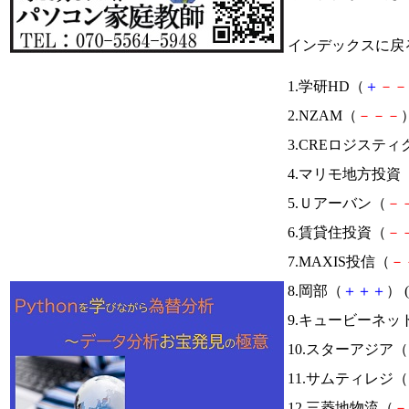
インデックスに戻
1.学研HD（
＋
－
－
2.NZAM（
－
－
－
）
3.CREロジスティ
4.マリモ地方投資
5.Ｕアーバン（
－
6.賃貸住投資（
－
7.MAXIS投信（
－
8.岡部（
＋
＋
＋
） (
9.キュービーネッ
10.スターアジア（
11.サムティレジ（
12.三菱地物流（
－