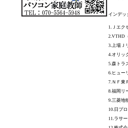
インデッ
1.Ｊエク
2.VTHD
3.上場Ｊ
4.オリッ
5.森トラ
6.ヒュ
7.ＮＦ
8.福岡リ
9.三菱地
10.日プ
11.ラサ
12.株