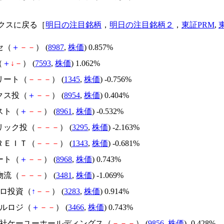
クスに戻る［
明日の注目銘柄
，
明日の注目銘柄２
，
東証PRM
,
セ（
＋
－
－
） (
8987
,
株価
) 0.857%
（
＋
↓
－
） (
7593
,
株価
) 1.062%
リート（
－
－
－
） (
1345
,
株価
) -0.756%
クス投（
＋
－
－
） (
8954
,
株価
) 0.404%
スト（
＋
－
－
） (
8961
,
株価
) -0.532%
ーリック投（
－
－
－
） (
3295
,
株価
) -2.163%
東ＲＥＩＴ（
－
－
－
） (
1343
,
株価
) -0.681%
ート（
＋
－
－
） (
8968
,
株価
) 0.743%
物流（
－
－
－
） (
3481
,
株価
) -1.069%
ロロ投資（
↑
－
－
） (
3283
,
株価
) 0.914%
ールロジ（
＋
－
－
） (
3466
,
株価
) 0.743%
式会社ケーユーホールディングス（
－
－
－
） (
9856
,
株価
) -0.428%