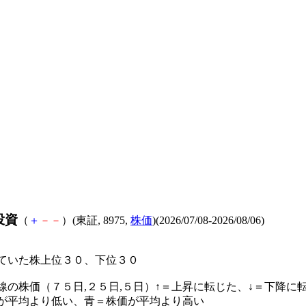
投資
（
＋
－
－
）(東証, 8975,
株価
)(2026/07/08-2026/08/06)
ていた株上位３０、下位３０
線の株価（７５日,２５日,５日）↑＝上昇に転じた、↓＝下降に
が平均より低い、青＝株価が平均より高い