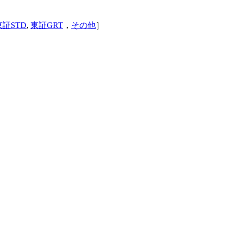
東証STD
,
東証GRT
，
その他
］