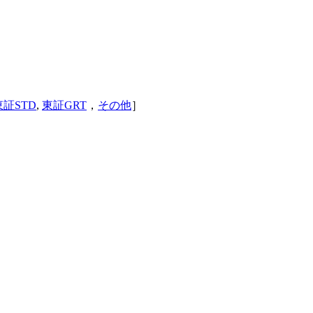
東証STD
,
東証GRT
，
その他
］