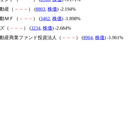
不動産（
－
－
－
） (
8803
,
株価
) -2.194%
不動ＭＦ（
－
－
－
） (
3462
,
株価
) -1.898%
ルズ（
－
－
－
） (
3234
,
株価
) -2.684%
井不動産商業ファンド投資法人（
－
－
－
） (
8964
,
株価
) -1.961%