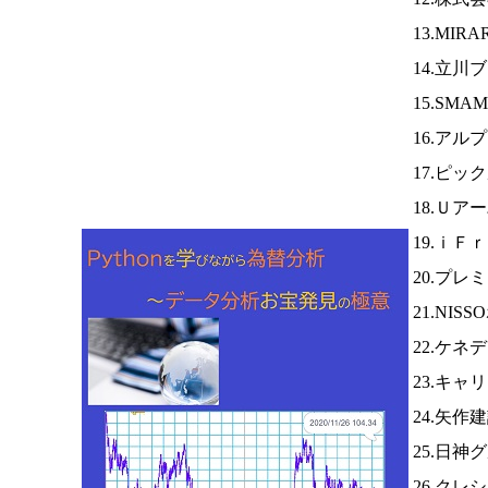
13.MI
14.立
15.SM
16.アル
17.ピッ
18.Ｕア
19.ｉＦ
20.プレ
21.NI
22.ケネ
23.キャ
24.矢作
25.日神
26.クレ