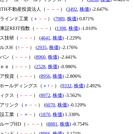
RARTH不動産投資法人（
－
－
－
） (
3492
,
株価
) -2.647%
川ブラインド工業（
＋
－
－
） (
7989
,
株価
) 0.871%
AM東証REIT指数（
－
－
－
） (
1398
,
株価
) -1.010%
プス技研（
－
－
－
） (
4641
,
株価
) -1.229%
クルスH（
↑
－
－
） (
2935
,
株価
) -2.176%
ーバン（
－
－
－
） (
8960
,
株価
) -2.441%
ｒｅｅ（
－
－
－
） (
2528
,
株価
) -0.986%
ミア投資（
－
－
－
） (
8956
,
株価
) -2.806%
SSOホールディングス（
＋
↑
－
） (
9332
,
株価
) 2.492%
ディクス（
－
－
－
） (
8972
,
株価
) -3.562%
リアリンク（
＋
－
－
） (
6070
,
株価
) -0.129%
建設工業（
－
＋
－
） (
1870
,
株価
) 1.338%
グループHD（
－
－
－
） (
8881
,
株価
) -0.754%
シェンド（
－
－
－
） (
8966
,
株価
) -3.171%