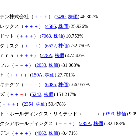
スズデン株式会社（
＋
＋
＋
） (
7480
,
株価
) 46.302%
メドレックス（
＋
＋
＋
） (
4586
,
株価
) 25.926%
エードット（
＋
＋
＋
） (
7063
,
株価
) 10.753%
アスタリスク（
＋
－
＋
） (
6522
,
株価
) -32.750%
Ｔｅｒｒａ（
＋
＋
＋
） (
278A
,
株価
) 47.543%
韓国ブル（
－
－
＋
） (
2033
,
株価
) -31.008%
ＳＨ（
＋
＋
＋
） (
150A
,
株価
) 27.701%
アーキテクツ（
－
－
－
） (
6085
,
株価
) -66.957%
イズ（
＋
＋
－
） (
5242
,
株価
) 151.217%
（
＋
＋
＋
） (
2354
,
株価
) 50.478%
.ビート・ホールディングス・リミテッド（
－
－
－
） (
9399
,
株価
) 9.
キオクシアホールディングス（
－
－
＋
） (
285A
,
株価
) -32.183%
イビデン（
＋
＋
＋
） (
4062
,
株価
) -0.471%