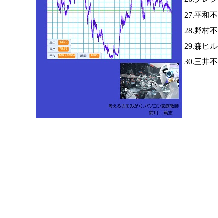
27.平和
28.野村
29.森ヒ
30.三