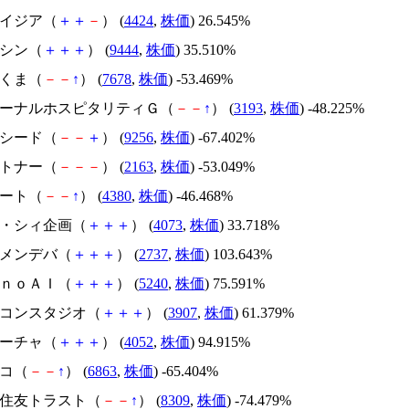
アメイジア（
＋
＋
－
） (
4424
,
株価
) 26.545%
トーシン（
＋
＋
＋
） (
9444
,
株価
) 35.510%
かさくま（
－
－
↑
） (
7678
,
株価
) -53.469%
エターナルホスピタリティＧ（
－
－
↑
） (
3193
,
株価
) -48.225%
サクシード（
－
－
＋
） (
9256
,
株価
) -67.402%
アルトナー（
－
－
－
） (
2163
,
株価
) -53.049%
Ｍマート（
－
－
↑
） (
4380
,
株価
) -46.468%
ジィ・シィ企画（
＋
＋
＋
） (
4073
,
株価
) 33.718%
トーメンデバ（
＋
＋
＋
） (
2737
,
株価
) 103.643%
ｍｏｎｏＡＩ（
＋
＋
＋
） (
5240
,
株価
) 75.591%
シリコンスタジオ（
＋
＋
＋
） (
3907
,
株価
) 61.379%
フィーチャ（
＋
＋
＋
） (
4052
,
株価
) 94.915%
レコ（
－
－
↑
） (
6863
,
株価
) -65.404%
三井住友トラスト（
－
－
↑
） (
8309
,
株価
) -74.479%