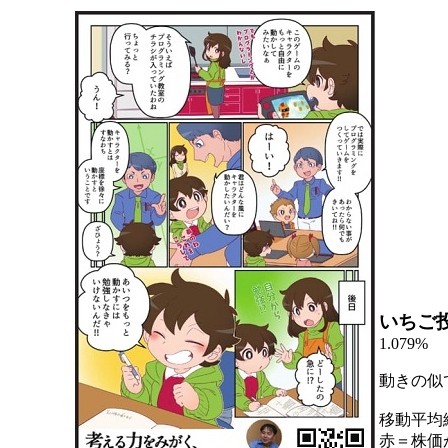
いちご
1.079%
動きの似
移動平均
赤＝株価