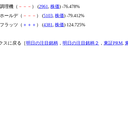
日本調理機（
－
－
－
） (
2961
,
株価
) -76.478%
昭和ホールデ（
－
－
－
） (
5103
,
株価
) -79.412%
ビーフラッツ（
＋
＋
＋
） (
4381
,
株価
) 124.725%
クスに戻る［
明日の注目銘柄
，
明日の注目銘柄２
，
東証PRM
,