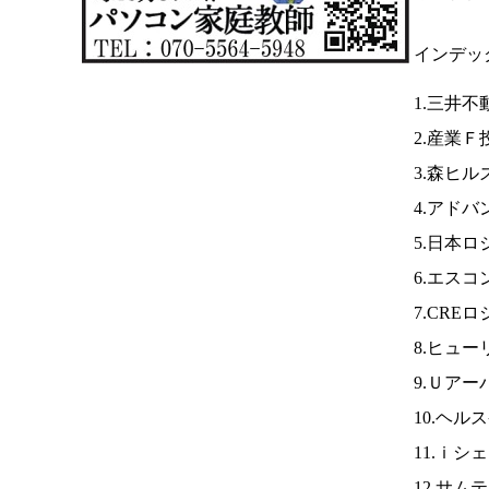
インデッ
1.三井
2.産業Ｆ
3.森ヒル
4.アド
5.日本ロ
6.エスコ
7.CRE
8.ヒュ
9.Ｕアー
10.ヘル
11.ｉシ
12.サム