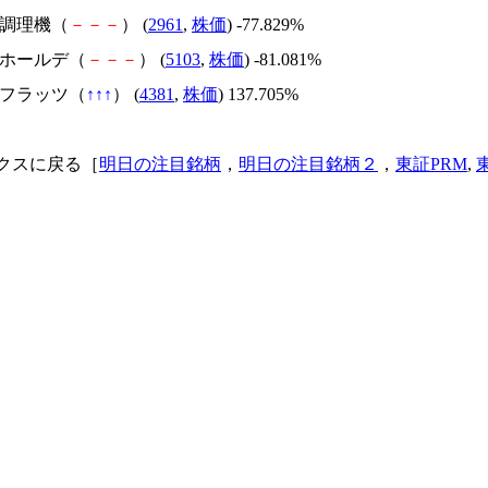
日本調理機（
－
－
－
） (
2961
,
株価
) -77.829%
昭和ホールデ（
－
－
－
） (
5103
,
株価
) -81.081%
ビーフラッツ（
↑
↑
↑
） (
4381
,
株価
) 137.705%
クスに戻る［
明日の注目銘柄
，
明日の注目銘柄２
，
東証PRM
,