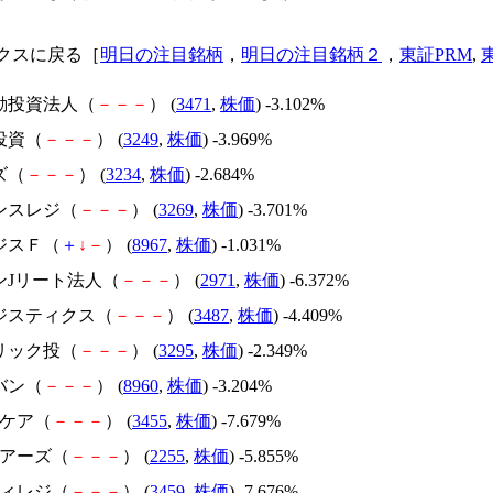
クスに戻る［
明日の注目銘柄
，
明日の注目銘柄２
，
東証PRM
,
不動投資法人（
－
－
－
） (
3471
,
株価
) -3.102%
投資（
－
－
－
） (
3249
,
株価
) -3.969%
ズ（
－
－
－
） (
3234
,
株価
) -2.684%
バンスレジ（
－
－
－
） (
3269
,
株価
) -3.701%
ジスＦ（
＋
↓
－
） (
8967
,
株価
) -1.031%
ンJリート法人（
－
－
－
） (
2971
,
株価
) -6.372%
ロジスティクス（
－
－
－
） (
3487
,
株価
) -4.409%
ーリック投（
－
－
－
） (
3295
,
株価
) -2.349%
バン（
－
－
－
） (
8960
,
株価
) -3.204%
スケア（
－
－
－
） (
3455
,
株価
) -7.679%
ェアーズ（
－
－
－
） (
2255
,
株価
) -5.855%
ティレジ（
－
－
－
） (
3459
,
株価
) -7.676%