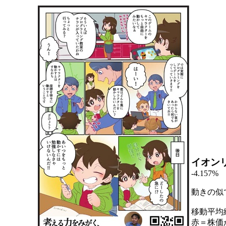
イオン
-4.157%
動きの似
移動平均
赤＝株価