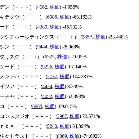
イビデン（
－
－
＋
） (
4062
,
株価
) -4.956%
アーキテクツ（
－
－
－
） (
6085
,
株価
) -68.163%
Ｍマート（
－
－
－
） (
4380
,
株価
) -45.702%
キオクシアホールディングス（
－
－
＋
） (
285A
,
株価
) -33.448%
トーシン（
－
－
－
） (
9444
,
株価
) 28.968%
アスタリスク（
＋
－
↓
） (
6522
,
株価
) -2.005%
サクシード（
－
－
－
） (
9256
,
株価
) -67.146%
トーメンデバ（
＋
＋
＋
） (
2737
,
株価
) 104.281%
アメイジア（
＋
＋
－
） (
4424
,
株価
) 8.239%
フィーチャ（
＋
＋
＋
） (
4052
,
株価
) 62.393%
レコ（
－
－
－
） (
6863
,
株価
) -69.015%
シリコンスタジオ（
＋
＋
－
） (
3907
,
株価
) 72.571%
ｍｏｎｏＡＩ（
＋
＋
－
） (
5240
,
株価
) 64.394%
三井住友トラスト（
－
－
－
） (
8309
,
株価
) -74.602%