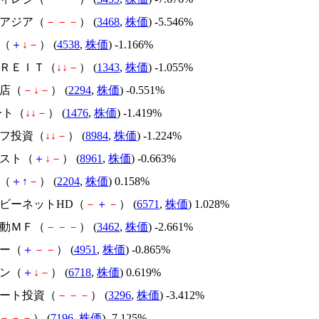
ーアジア（
－
－
－
） (
3468
,
株価
) -5.546%
薬（
＋
↓
－
） (
4538
,
株価
) -1.166%
東ＲＥＩＴ（
↓
↓
－
） (
1343
,
株価
) -1.055%
本店（
－
↓
－
） (
2294
,
株価
) -0.551%
リート（
↓
↓
－
） (
1476
,
株価
) -1.419%
イフ投資（
↓
↓
－
） (
8984
,
株価
) -1.224%
ラスト（
＋
↓
－
） (
8961
,
株価
) -0.663%
屋（
＋
↑
－
） (
2204
,
株価
) 0.158%
ービーネットHD（
－
＋
－
） (
6571
,
株価
) 1.028%
不動ＭＦ（
－
－
－
） (
3462
,
株価
) -2.661%
テー（
＋
－
－
） (
4951
,
株価
) -0.865%
ホン（
＋
↓
－
） (
6718
,
株価
) 0.619%
リート投資（
－
－
－
） (
3296
,
株価
) -3.412%
－
－
－
） (
7196
,
株価
) -7.125%