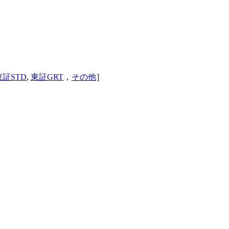
東証STD
,
東証GRT
，
その他
］