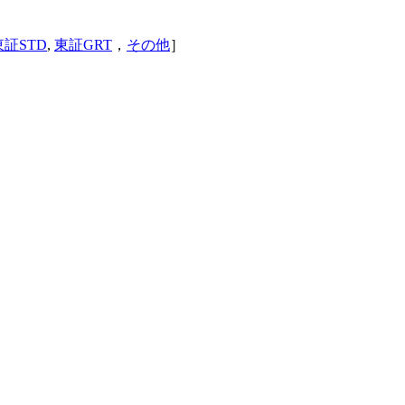
東証STD
,
東証GRT
，
その他
］