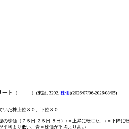
リート
（
－
－
－
）(東証, 3292,
株価
)(2026/07/06-2026/08/05)
ていた株上位３０、下位３０
線の株価（７５日,２５日,５日）↑＝上昇に転じた、↓＝下降に
が平均より低い、青＝株価が平均より高い