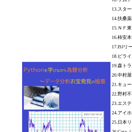
13.スタ
14.扶桑
15.ＮＦ
16.柿安
17.ISJ
18.ビラ
19.森ト
20.中村
21.キュ
22.野村
23.エス
24.アイ
25.日本
26.Casa（