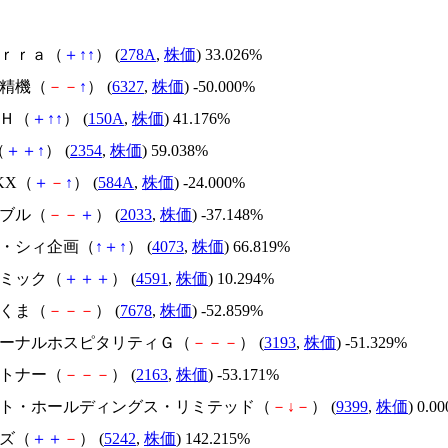
Ｔｅｒｒａ（
＋
↑
↑
） (
278A
,
株価
) 33.026%
北川精機（
－
－
↑
） (
6327
,
株価
) -50.000%
ＳＨ（
＋
↑
↑
） (
150A
,
株価
) 41.176%
（
＋
＋
↑
） (
2354
,
株価
) 59.038%
NKX（
＋
－
↑
） (
584A
,
株価
) -24.000%
韓国ブル（
－
－
＋
） (
2033
,
株価
) -37.148%
ジィ・シィ企画（
↑
＋
↑
） (
4073
,
株価
) 66.819%
リボミック（
＋
＋
＋
） (
4591
,
株価
) 10.294%
かさくま（
－
－
－
） (
7678
,
株価
) -52.859%
エターナルホスピタリティＧ（
－
－
－
） (
3193
,
株価
) -51.329%
アルトナー（
－
－
－
） (
2163
,
株価
) -53.171%
.ビート・ホールディングス・リミテッド（
－
↓
－
） (
9399
,
株価
) 0.0
イズ（
＋
＋
－
） (
5242
,
株価
) 142.215%