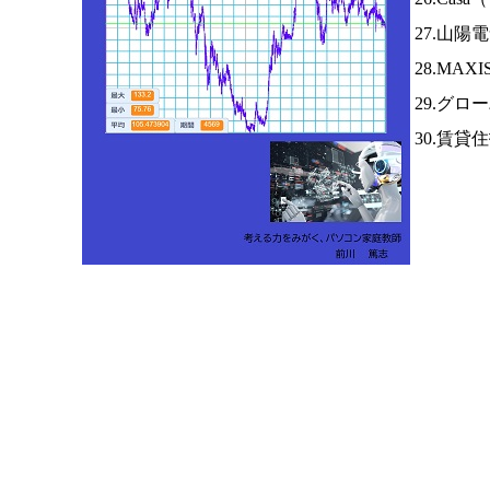
27.山陽
28.MA
29.グロ
30.賃貸