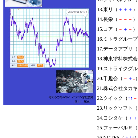
13.東リ（
＋
＋
＋
） 
14.長栄（
－
－
－
） 
15.コア（
－
＋
－
） 
16.ミトラグルー
17.データアプリ（
18.神東塗料株式
19.ストライクグ
20.千趣会（
－
＋
↓
）
21.株式会社タカ
22.クイック（
↑
↑
－
23.リックソフト（
24.ヨシタケ（
＋
＋
25.フォーバルＲ（
26.NOTES（
＋
↑
↑
）