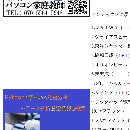
インデックスに戻
1.ＤＡＩＷＡ（
－
2.ジェイヱスビー
3.東洋シヤッター
4.協和日成（
↑
＋
↑
）
5.オリオンビール
6.東海汽（
－
－
－
）
7.グローバルX（
8.サインド（
↓
＋
↓
）
9.クックパッド株
10.セフテック（
－
11.ベネフィット（
12.フォバルテレ（