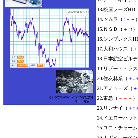
13.松屋フーズHD
14.ツムラ（
↑
－
－
）
15.ＮＳＤ（
＋
↑
↑
） 
16.シンプレクスH
17.大和ハウス（
＋
18.日本航空ビル
19.リゾートトラ
20.住友林業（
＋
↓
21.アミューズ（
＋
22.東急（
－
－
－
） 
23.リンナイ（
＋
↑
24.イエローハッ
25.ユニ・チャー
26.ナガイレーベ