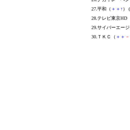
27.平和（
＋
＋
↑
） (
28.テレビ東京HD
29.サイバーエー
30.ＴＫＣ（
＋
＋
－