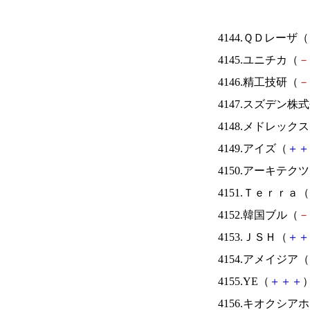
4144.ＱＤレーザ（
4145.ユニチカ（
－
4146.精工技研（
－
4147.スズデン株
4148.メドレック
4149.アイズ（
＋
＋
4150.アーキテク
4151.Ｔｅｒｒａ（
4152.韓国ブル（
－
4153.ＪＳＨ（
＋
＋
4154.アメイジア（
4155.YE（
＋
＋
＋
）
4156.キオクシ