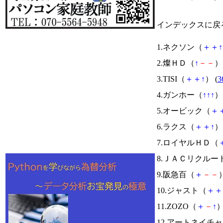
インデックスに戻
1.ネクソン（
＋
＋
↑
2.燦ＨＤ（
↑
－
－
） 
3.TISI（
＋
＋
↑
） (
3
4.ガンホー（
↑
↑
↑
） 
5.オービック（
＋
6.ラクス（
＋
＋
↑
） 
7.ロイヤルＨＤ（
8.ＪＡＣリクルー
9.阪急百（
＋
－
－
）
10.ジャスト（
＋
＋
11.ZOZO（
＋
－
↑
）
12.アートネイチ