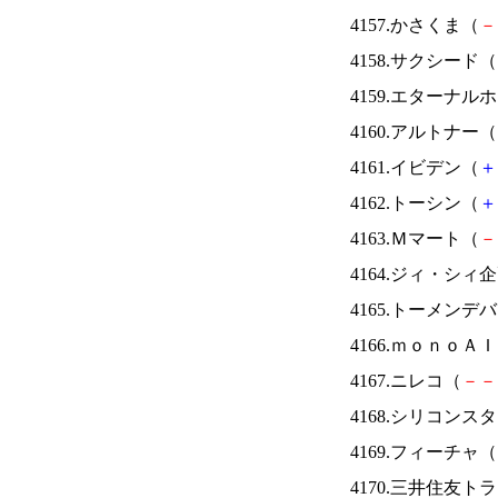
4157.かさくま（
－
4158.サクシード（
4159.エターナ
4160.アルトナー（
4161.イビデン（
＋
4162.トーシン（
＋
4163.Ｍマート（
－
4164.ジィ・シィ
4165.トーメンデ
4166.ｍｏｎｏＡ
4167.ニレコ（
－
－
4168.シリコンス
4169.フィーチャ（
4170.三井住友ト