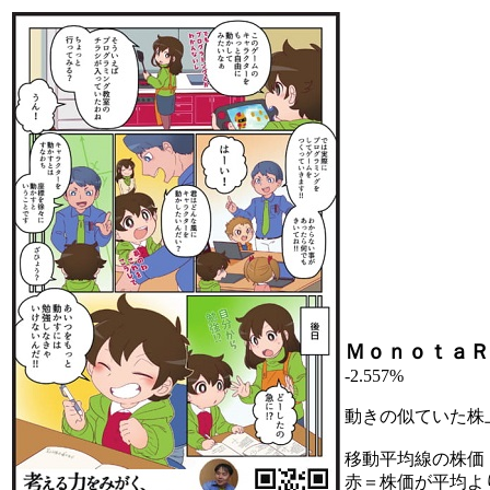
ＭｏｎｏｔａＲ
-2.557%
動きの似ていた株
移動平均線の株価
赤＝株価が平均よ