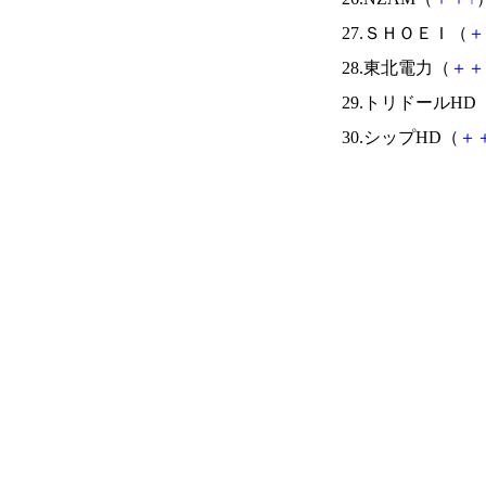
27.ＳＨＯＥＩ（
＋
28.東北電力（
＋
＋
29.トリドールHD
30.シップHD（
＋