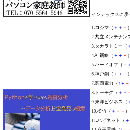
インデックスに戻
1.コジマ（
＋
＋
－
）
2.共立メンテナン
3.タカラトミー（
4.神鋼線（
＋
＋
－
）
5.ハードオフ（
＋
6.神戸鋼（
＋
＋
－
）
7.関西電力（
↑
＋
－
8.トーモク（
＋
＋
9.東洋ビジネス（
10.松竹（
＋
－
－
） 
11.ハピネット（
＋
12.京王電鉄（
↑
－