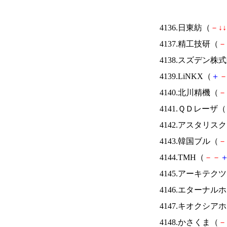
4136.日東紡（
－
↓
↓
4137.精工技研（
－
4138.スズデン株
4139.LiNKX（
＋
4140.北川精機（
－
4141.ＱＤレーザ（
4142.アスタリス
4143.韓国ブル（
－
4144.TMH（
－
－
4145.アーキテク
4146.エターナ
4147.キオクシ
4148.かさくま（
－