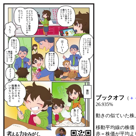
ブックオフ
（
＋
26.935%
動きの似ていた株
移動平均線の株価
赤＝株価が平均よ