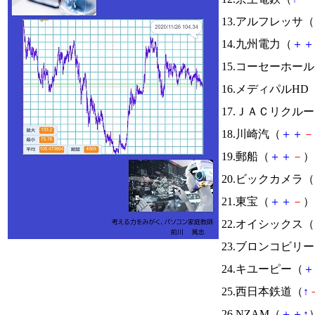
13.アルフレッサ（
14.九州電力（
＋
＋
15.コーセーホー
16.メディパルHD
17.ＪＡＣリクル
18.川崎汽（
＋
＋
－
19.郵船（
＋
＋
－
） 
20.ビックカメラ（
21.東宝（
＋
＋
－
） 
22.オイシックス（
23.ブロンコビリ
24.キユーピー（
＋
25.西日本鉄道（
↑
26.NZAM（
＋
＋
↑
）