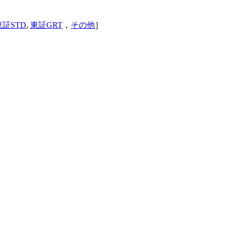
東証STD
,
東証GRT
，
その他
］