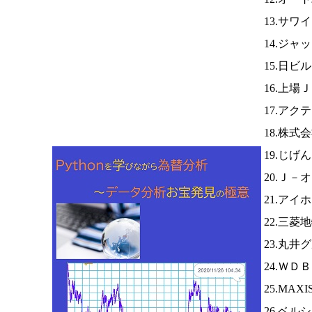
13.サワ
14.ジャ
15.日ビ
16.上場
17.アク
18.株
19.じげ
20.Ｊ－
21.アイ
22.三菱
23.丸井
24.ＷＤ
25.MA
26.ベ