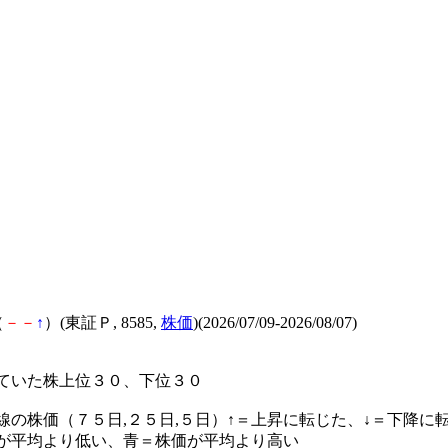
（
－
－
↑
）(東証Ｐ, 8585,
株価
)(2026/07/09-2026/08/07)
ていた株上位３０、下位３０
線の株価（７５日,２５日,５日）↑＝上昇に転じた、↓＝下降に
が平均より低い、青＝株価が平均より高い