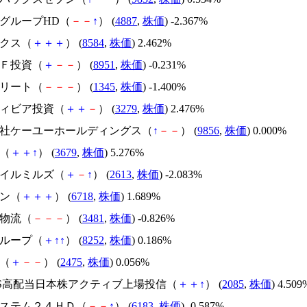
イグループHD（
－
－
↑
） (
4887
,
株価
) -2.367%
ックス（
＋
＋
＋
） (
8584
,
株価
) 2.462%
ルＦ投資（
＋
－
－
） (
8951
,
株価
) -0.231%
Ｊリート（
－
－
－
） (
1345
,
株価
) -1.400%
ティビア投資（
＋
＋
－
） (
3279
,
株価
) 2.476%
式会社ケーユーホールディングス（
↑
－
－
） (
9856
,
株価
) 0.000%
ん（
＋
＋
↑
） (
3679
,
株価
) 5.276%
オイルミルズ（
＋
－
↑
） (
2613
,
株価
) -2.083%
ホン（
＋
＋
＋
） (
6718
,
株価
) 1.689%
地物流（
－
－
－
） (
3481
,
株価
) -0.826%
グループ（
＋
↑
↑
） (
8252
,
株価
) 0.186%
Ｂ（
＋
－
－
） (
2475
,
株価
) 0.056%
XIS高配当日本株アクティブ上場投信（
＋
＋
↑
） (
2085
,
株価
) 4.509
ルシステム２４ＨＤ（
－
－
↑
） (
6183
,
株価
) -0.587%