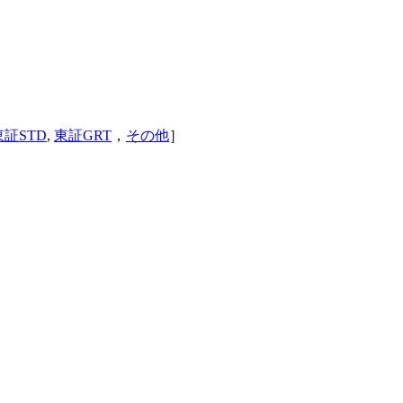
東証STD
,
東証GRT
，
その他
］