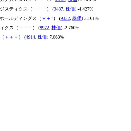
Eロジスティクス（
－
－
－
） (
3487
,
株価
) -4.427%
SSOホールディングス（
＋
＋
↑
） (
9332
,
株価
) 3.161%
ディクス（
－
－
－
） (
8972
,
株価
) -2.760%
香（
＋
＋
＋
） (
4914
,
株価
) 7.063%