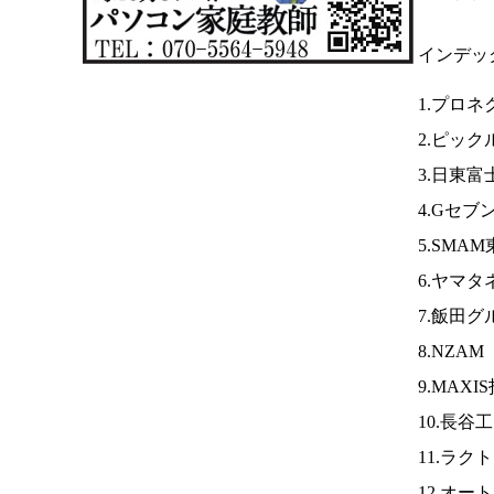
インデッ
1.プロネ
2.ピック
3.日東
4.Gセブ
5.SMA
6.ヤマタ
7.飯田グ
8.NZAM
9.MAXI
10.長
11.ラク
12.オ