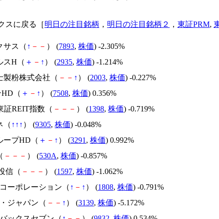
クスに戻る［
明日の注目銘柄
，
明日の注目銘柄２
，
東証PRM
,
クサス（
↑
－
－
） (
7893
,
株価
) -2.305%
ルスH（
＋
－
↑
） (
2935
,
株価
) -1.214%
富士製粉株式会社（
－
－
↑
） (
2003
,
株価
) -0.227%
ンHD（
＋
－
↑
） (
7508
,
株価
) 0.356%
M東証REIT指数（
－
－
－
） (
1398
,
株価
) -0.719%
ネ（
↑
↑
↑
） (
9305
,
株価
) -0.048%
ループHD（
＋
－
↑
） (
3291
,
株価
) 0.992%
（
－
－
－
） (
530A
,
株価
) -0.857%
S投信（
－
－
－
） (
1597
,
株価
) -1.062%
谷工コーポレーション（
↑
－
↑
） (
1808
,
株価
) -0.791%
ト・ジャパン（
－
－
↑
） (
3139
,
株価
) -5.172%
ートバックスセブン（
↑
－
－
） (
9832
,
株価
) 0.534%