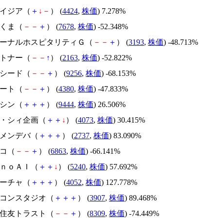
アメイジア（
＋
↓
－
） (
4424
,
株価
) 7.278%
かさくま（
－
－
＋
） (
7678
,
株価
) -52.348%
エターナルホスピタリティＧ（
－
－
＋
） (
3193
,
株価
) -48.713%
アルトナー（
－
－
↑
） (
2163
,
株価
) -52.822%
サクシード（
－
－
＋
） (
9256
,
株価
) -68.153%
Ｍマート（
－
－
＋
） (
4380
,
株価
) -47.833%
トーシン（
＋
＋
＋
） (
9444
,
株価
) 26.506%
ジィ・シィ企画（
＋
＋
↓
） (
4073
,
株価
) 30.415%
トーメンデバ（
＋
＋
＋
） (
2737
,
株価
) 83.090%
レコ（
－
－
＋
） (
6863
,
株価
) -66.141%
ｍｏｎｏＡＩ（
＋
＋
↓
） (
5240
,
株価
) 57.692%
フィーチャ（
＋
＋
＋
） (
4052
,
株価
) 127.778%
シリコンスタジオ（
＋
＋
＋
） (
3907
,
株価
) 89.468%
三井住友トラスト（
－
－
＋
） (
8309
,
株価
) -74.449%