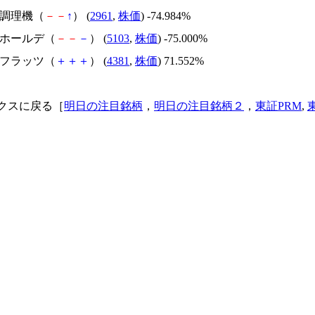
日本調理機（
－
－
↑
） (
2961
,
株価
) -74.984%
昭和ホールデ（
－
－
－
） (
5103
,
株価
) -75.000%
ビーフラッツ（
＋
＋
＋
） (
4381
,
株価
) 71.552%
クスに戻る［
明日の注目銘柄
，
明日の注目銘柄２
，
東証PRM
,