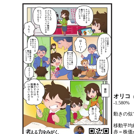
オリコ
-1.580%
動きの似
移動平均
赤＝株価