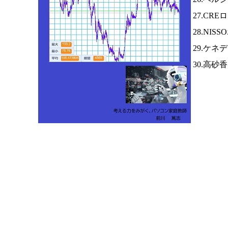
27.CR
28.NI
29.ケネ
30.高砂