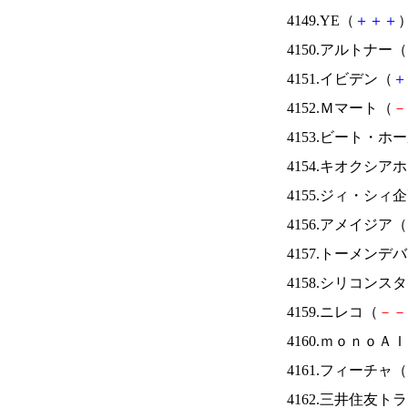
4149.YE（
＋
＋
＋
）
4150.アルトナー（
4151.イビデン（
＋
4152.Ｍマート（
－
4153.ビート・
4154.キオクシ
4155.ジィ・シィ
4156.アメイジア（
4157.トーメンデ
4158.シリコンス
4159.ニレコ（
－
－
4160.ｍｏｎｏＡ
4161.フィーチャ（
4162.三井住友ト