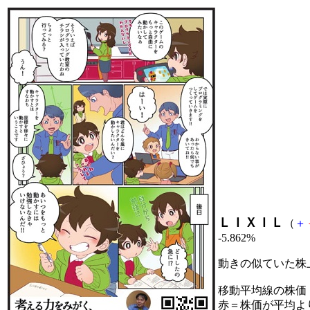
ＬＩＸＩＬ
（
＋
-5.862%
動きの似ていた株
移動平均線の株価
赤＝株価が平均よ