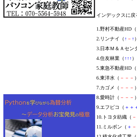
インデックスに戻
1.野村不動産HD（
2.リンナイ（
↑
－
↑
）
3.日本Ｍ＆Ａセン
4.住友林業（
↑
↑
↑
） 
5.東急不動産HD（
6.東洋水（
－
－
－
）
7.カゴメ（
－
－
－
）
8.愛時計（
－
－
－
）
9.エフピコ（
＋
＋
10.トヨタ紡織（
－
11.ミルボン（
＋
－
12.積水化成工業（