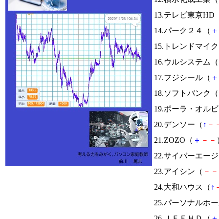
13.テレビ東京HD
14.パーク２４（
＋
15.トレンドマイ
16.ウルシステム（
17.フジシール（
＋
18.ソフトバンク（
19.ポーラ・オル
20.デンソー（
↑
－
21.ZOZO（
＋
－
－
22.サイバーエー
23.アイシン（
－
－
24.大和ハウス（
↑
25.パーソナルホ
26.ＪＦＥＨＤ（
＋