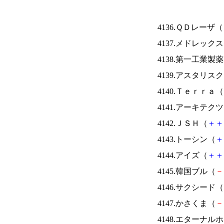
4136.ＱＤレーザ（
4137.メドレック
4138.第一工業製
4139.アスタリス
4140.Ｔｅｒｒａ（
4141.アーキテク
4142.ＪＳＨ（
＋
＋
4143.トーシン（
＋
4144.アイズ（
＋
＋
4145.韓国ブル（
－
4146.サクシード（
4147.かさくま（
－
4148.エターナ