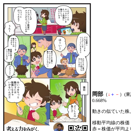
岡部
（
↓
＋
－
）(東証
0.668%
動きの似ていた株
移動平均線の株価
赤＝株価が平均よ