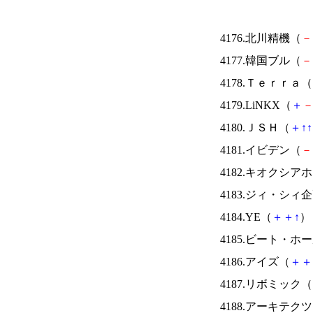
4176.北川精機（
－
4177.韓国ブル（
－
4178.Ｔｅｒｒａ（
4179.LiNKX（
＋
4180.ＪＳＨ（
＋
↑
↑
4181.イビデン（
－
4182.キオクシ
4183.ジィ・シィ
4184.YE（
＋
＋
↑
） 
4185.ビート・
4186.アイズ（
＋
＋
4187.リボミック（
4188.アーキテク