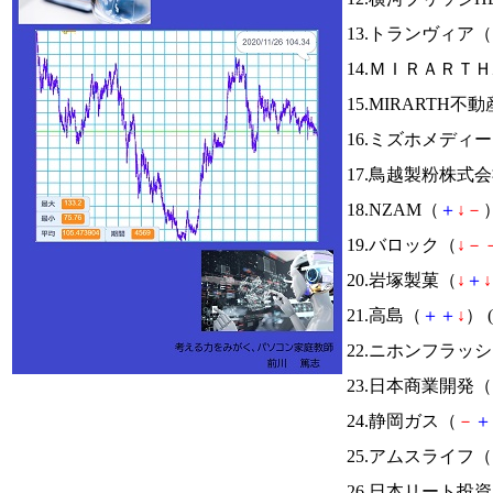
13.トランヴィア（
14.ＭＩＲＡＲＴ
15.MIRARTH
16.ミズホメディ
17.鳥越製粉株式
18.NZAM（
＋
↓
－
）
19.バロック（
↓
－
20.岩塚製菓（
↓
＋
↓
21.高島（
＋
＋
↓
） (
22.ニホンフラッ
23.日本商業開発（
24.静岡ガス（
－
＋
25.アムスライフ（
26.日本リート投