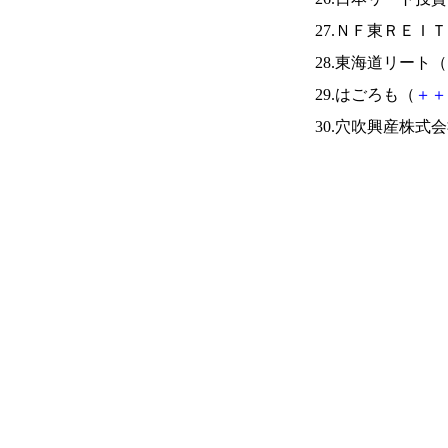
27.ＮＦ東ＲＥＩ
28.東海道リート（
29.はごろも（
＋
＋
30.穴吹興産株式