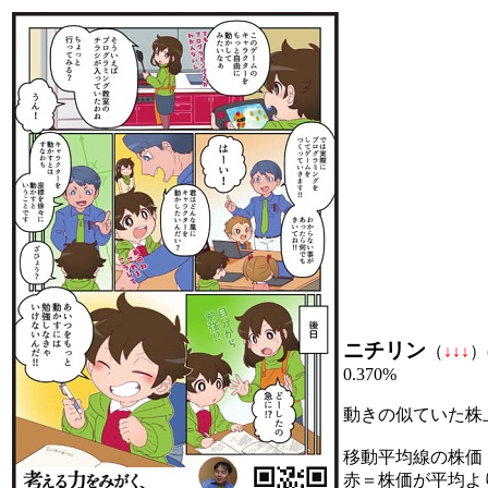
ニチリン
（
↓
↓
↓
）
0.370%
動きの似ていた株
移動平均線の株価
赤＝株価が平均よ