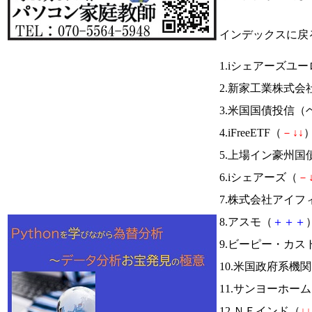
インデックスに戻
1.iシェアーズユ
2.新家工業株式会
3.米国国債投信（
4.iFreeETF（
－
↓
↓
）
5.上場イン豪州国
6.iシェアーズ（
－
7.株式会社アイフ
8.アスモ（
＋
＋
＋
）
9.ビーピー・カ
10.米国政府系
11.サンヨーホー
12.ＮＦインド（
↓
↓