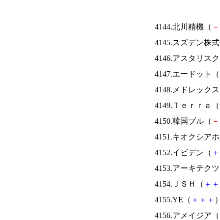
4144.北川精機（
－
4145.スズデン株
4146.アスタリス
4147.エードット（
4148.メドレック
4149.Ｔｅｒｒａ（
4150.韓国ブル（
－
4151.キオクシ
4152.イビデン（
＋
4153.アーキテク
4154.ＪＳＨ（
＋
＋
4155.YE（
＋
＋
＋
）
4156.アメイジア（