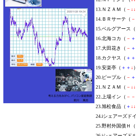
13.ＮＺＡＭ（
－
↓
↓
14.ＢＲサーテ（
－
15.ベルグアース（
16.北海コカ（
－
＋
17.大田花き（
－
＋
18.カクヤス（
＋
＋
19.安楽亭（
＋
＋
↓
）
20.ピープル（
－
＋
21.ＮＺＡＭ（
－
↓
↓
22.上場イン（
－
－
23.旭松食品（
＋
↓
↓
24.iシェアーズド
25.野村外国債Ｈ（
26.iシェアーズ