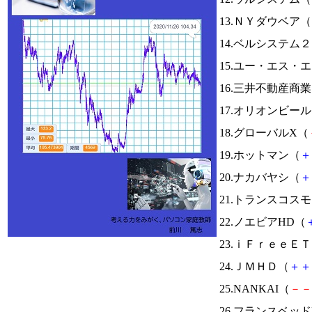
13.ＮＹダウベア（
14.ベルシステム
15.ユー・エス・
16.三井不動産商
17.オリオンビー
18.グローバルX（
19.ホットマン（
＋
20.ナカバヤシ（
＋
21.トランスコス
22.ノエビアHD（
23.ｉＦｒｅｅＥ
24.ＪＭＨＤ（
＋
＋
25.NANKAI（
－
－
26.フランスベッド