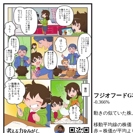
フジオフードG
-0.366%
動きの似ていた株
移動平均線の株価
赤＝株価が平均よ