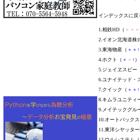
インデックスに戻
1.相鉄HD（
－
－
－
2.イオン北海道株
3.東海物産（
＋
＋
↑
4.ホクト（
＋
－
↑
） 
5.ジェイヱスビー
6.ユナイテッド
7.クイック（
＋
＋
↑
8.キムラユニティ
9.メイテックグ
10.オートバック
11.東洋シヤッタ
12.ウルシステム（