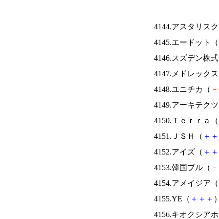
4144.アスタリス
4145.エードット（
4146.スズデン株
4147.メドレック
4148.ユニチカ（
－
4149.アーキテク
4150.Ｔｅｒｒａ（
4151.ＪＳＨ（
＋
＋
4152.アイズ（
＋
＋
4153.韓国ブル（
－
4154.アメイジア（
4155.YE（
＋
＋
＋
）
4156.キオクシ