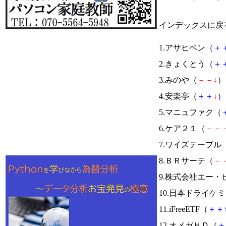
インデックスに戻
1.アサヒペン（
＋
2.きょくとう（
＋
3.みのや（
－
－
↓
） 
4.安楽亭（
＋
＋
↓
） 
5.マニュファク（
6.ケア２１（
－
－
7.ワイズテーブル
8.ＢＲサーテ（
－
9.株式会社エー
10.日本ドライケ
11.iFreeETF（
＋
＋
12.オメガＨＤ（
＋