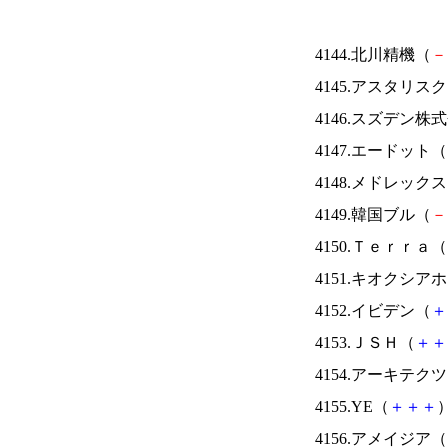
4144.北川精機（
－
4145.アスタリス
4146.スズデン株
4147.エードット（
4148.メドレック
4149.韓国ブル（
－
4150.Ｔｅｒｒａ（
4151.キオクシ
4152.イビデン（
＋
4153.ＪＳＨ（
＋
＋
4154.アーキテク
4155.YE（
＋
＋
＋
）
4156.アメイジア（