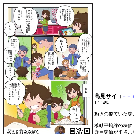
高見サイ
（
＋
＋
1.124%
動きの似ていた株
移動平均線の株価
赤＝株価が平均よ