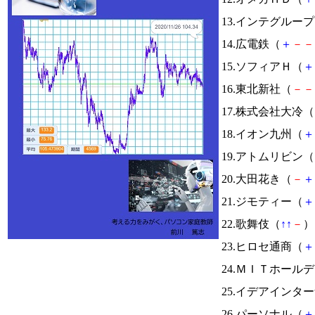
13.インテグルー
14.広電鉄（
＋
－
－
15.ソフィアＨ（
＋
16.東北新社（
－
－
17.株式会社大冷（
18.イオン九州（
＋
19.アトムリビン（
20.大田花き（
－
＋
21.ジモティー（
＋
22.歌舞伎（
↑
↑
－
） 
23.ヒロセ通商（
＋
24.ＭＩＴホール
25.イデアインタ
26.パーソナル（
＋