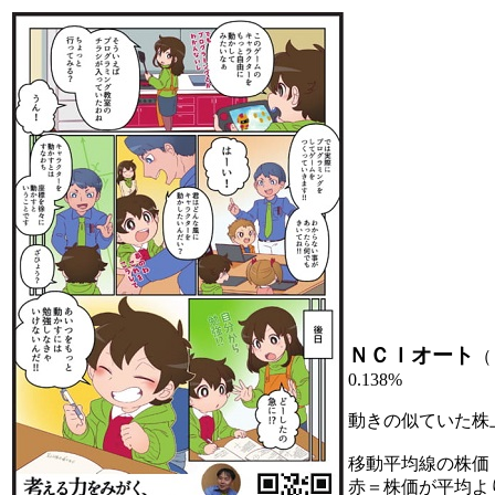
ＮＣＩオート
（
0.138%
動きの似ていた株
移動平均線の株価
赤＝株価が平均よ