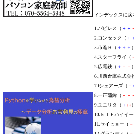
インデックスに戻
1.パピレス（
＋
＋
2.コンセック（
＋
3.市進Ｈ（
＋
＋
＋
）
4.スターフライ（
5.広電鉄（
＋
－
－
）
6.川西倉庫株式会
7.iシェアーズ（
－
8.一正蒲鉾（
－
－
9.ユニリタ（
＋
↓
↓
）
10.ＥＴＦハイイ
11.セイヒョー（
－
12.グランディ（
－