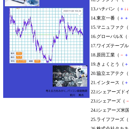
13.ハチバン（
＋
↓
↓
14.東京一番（
＋
＋
15.マニュファク（
16.グローバルX（
17.ワイズテーブ
18.原田工業（
－
＋
19.きょくとう（
＋
20.協立エアテク（
21.インタース（
＋
22.iシェアーズド
23.iシェアーズ（
24.iシェアーズ米
25.ライフフーズ（
26.株式会社タカ