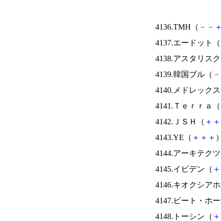
4136.TMH（
－
－
4137.エードット（
4138.アスタリス
4139.韓国ブル（
－
4140.メドレック
4141.Ｔｅｒｒａ（
4142.ＪＳＨ（
＋
＋
4143.YE（
＋
＋
＋
）
4144.アーキテク
4145.イビデン（
＋
4146.キオクシ
4147.ビート・
4148.トーシン（
＋