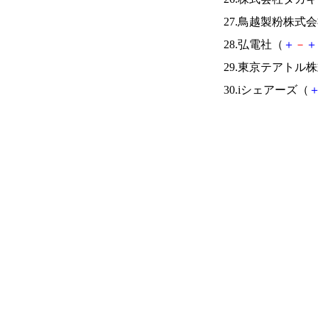
27.鳥越製粉株式
28.弘電社（
＋
－
＋
29.東京テアトル
30.iシェアーズ（