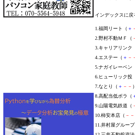
インデックスに戻
1.福岡リート（
＋
2.野村不動ＭＦ（
3.キャリアリンク
4.エステー（
＋
－
5.ナガイレーベン
6.ヒューリック投
7.なとり（
＋
－
－
）
8.高配当低ボラ（
9.山陽電気鉄道（
10.柿安本店（
－
－
11.井村屋グルー
12.三井不動投資