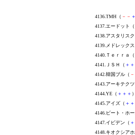
4136.TMH（
－
－
4137.エードット（
4138.アスタリス
4139.メドレック
4140.Ｔｅｒｒａ（
4141.ＪＳＨ（
＋
＋
4142.韓国ブル（
－
4143.アーキテク
4144.YE（
＋
＋
＋
）
4145.アイズ（
＋
＋
4146.ビート・
4147.イビデン（
＋
4148.キオクシ