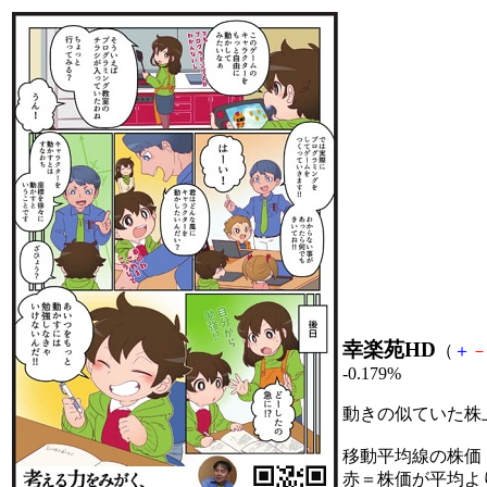
幸楽苑HD
（
＋
-0.179%
動きの似ていた株
移動平均線の株価
赤＝株価が平均よ