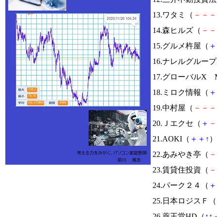
13.ワタミ（
－
－
－
14.森ヒルズ（
－
－
15.グルメ杵屋（
＋
16.ナレルグルー
17.グローバルX Mo
18.ミロク情報（
＋
19.中村屋（
－
－
－
20.Ｊエクセ（
＋
－
21.AOKI（
＋
＋
↑
）
22.あみやき亭（
－
23.賃貸住投資（
－
24.パーク２４（
＋
25.日本ロジスＦ（
26.薬王堂HD（
↑
↑