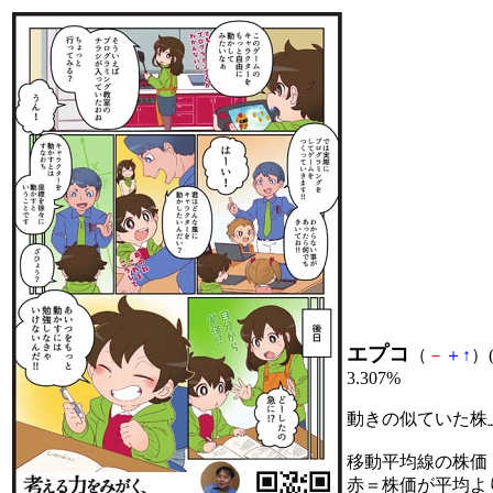
エプコ
（
－
＋
↑
）(
3.307%
動きの似ていた株
移動平均線の株価
赤＝株価が平均よ