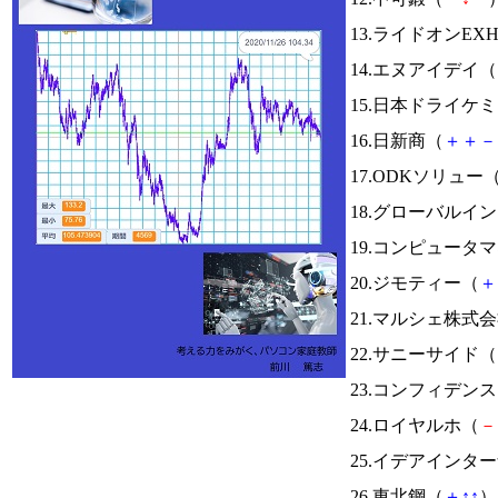
13.ライドオンEX
14.エヌアイデイ（
15.日本ドライケ
16.日新商（
＋
＋
－
17.ODKソリュー
18.グローバルイ
19.コンピュータ
20.ジモティー（
＋
21.マルシェ株式
22.サニーサイド（
23.コンフィデン
24.ロイヤルホ（
－
25.イデアインタ
26.東北鋼（
＋
↑
↑
） 