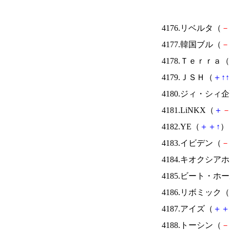
4176.リベルタ（
－
4177.韓国ブル（
－
4178.Ｔｅｒｒａ（
4179.ＪＳＨ（
＋
↑
↑
4180.ジィ・シィ
4181.LiNKX（
＋
4182.YE（
＋
＋
↑
） 
4183.イビデン（
－
4184.キオクシ
4185.ビート・
4186.リボミック（
4187.アイズ（
＋
＋
4188.トーシン（
－