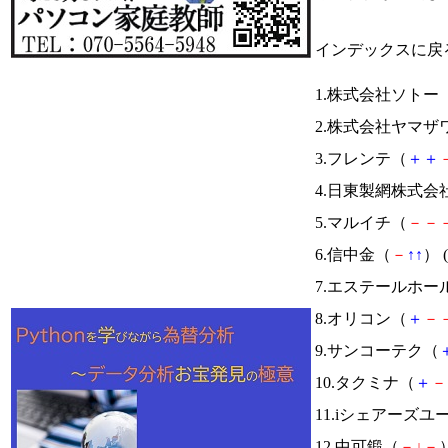
インデックスに戻
1.株式会社ソトー
2.株式会社ヤマザ
3.フレンテ（
＋
＋
4.日東製網株式会
5.マルイチ（
－
－
6.信中金（
－
↑
↑
） (
7.エステールホ
8.オリコン（
＋
－
9.サンコーテク（
10.タクミナ（
＋
－
11.iシェアーズ
12.中可鍛（
－
↓
－
）