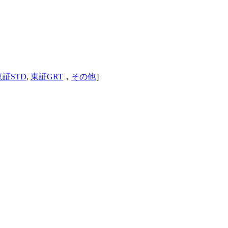
東証STD
,
東証GRT
，
その他
］