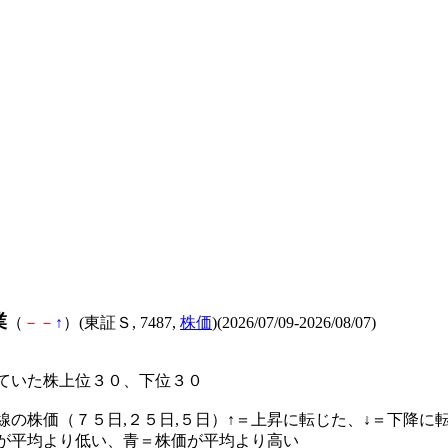
業
（
－
－
↑
）(東証Ｓ, 7487,
株価
)(2026/07/09-2026/08/07)
ていた株上位３０、下位３０
線の株価（７５日,２５日,５日）↑＝上昇に転じた、↓＝下降に
が平均より低い、青＝株価が平均より高い