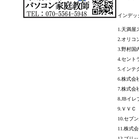
インデッ
1.天満屋
2.オリコ
3.野村国
4.セン
5.イン
6.株式
7.株式
8.JBイ
9.ＶＶＣ
10.セブ
11.株式
12.ブ