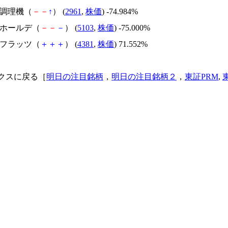
日本調理機（
－
－
↑
） (
2961
,
株価
) -74.984%
昭和ホールデ（
－
－
－
） (
5103
,
株価
) -75.000%
ビーフラッツ（
＋
＋
＋
） (
4381
,
株価
) 71.552%
クスに戻る［
明日の注目銘柄
，
明日の注目銘柄２
，
東証PRM
,