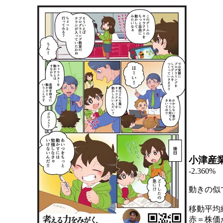
小津産
-2.360%
動きの似
移動平均
赤＝株価