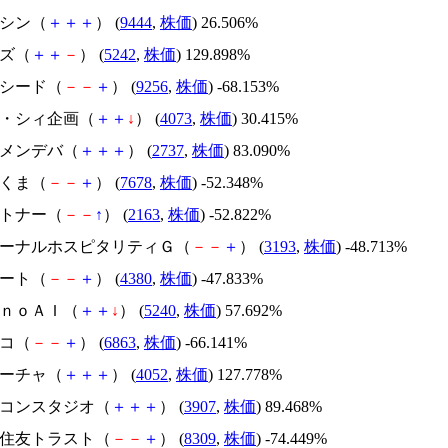
トーシン（
＋
＋
＋
） (
9444
,
株価
) 26.506%
イズ（
＋
＋
－
） (
5242
,
株価
) 129.898%
サクシード（
－
－
＋
） (
9256
,
株価
) -68.153%
ジィ・シィ企画（
＋
＋
↓
） (
4073
,
株価
) 30.415%
トーメンデバ（
＋
＋
＋
） (
2737
,
株価
) 83.090%
かさくま（
－
－
＋
） (
7678
,
株価
) -52.348%
アルトナー（
－
－
↑
） (
2163
,
株価
) -52.822%
エターナルホスピタリティＧ（
－
－
＋
） (
3193
,
株価
) -48.713%
Ｍマート（
－
－
＋
） (
4380
,
株価
) -47.833%
ｍｏｎｏＡＩ（
＋
＋
↓
） (
5240
,
株価
) 57.692%
レコ（
－
－
＋
） (
6863
,
株価
) -66.141%
フィーチャ（
＋
＋
＋
） (
4052
,
株価
) 127.778%
シリコンスタジオ（
＋
＋
＋
） (
3907
,
株価
) 89.468%
三井住友トラスト（
－
－
＋
） (
8309
,
株価
) -74.449%