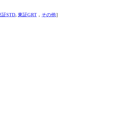
東証STD
,
東証GRT
，
その他
］