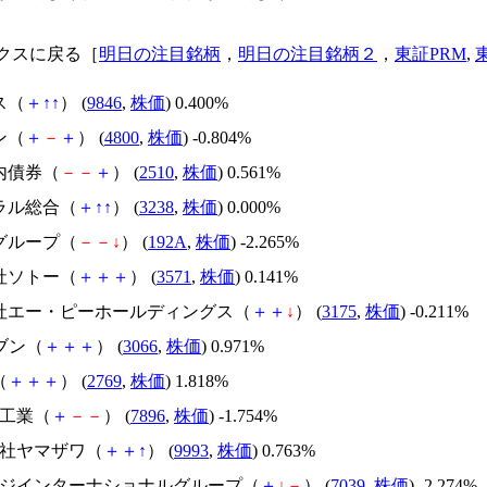
クスに戻る［
明日の注目銘柄
，
明日の注目銘柄２
，
東証PRM
,
ス（
＋
↑
↑
） (
9846
,
株価
) 0.400%
ン（
＋
－
＋
） (
4800
,
株価
) -0.804%
内債券（
－
－
＋
） (
2510
,
株価
) 0.561%
トラル総合（
＋
↑
↑
） (
3238
,
株価
) 0.000%
テグループ（
－
－
↓
） (
192A
,
株価
) -2.265%
会社ソトー（
＋
＋
＋
） (
3571
,
株価
) 0.141%
会社エー・ピーホールディングス（
＋
＋
↓
） (
3175
,
株価
) -0.211%
レブン（
＋
＋
＋
） (
3066
,
株価
) 0.971%
（
＋
＋
＋
） (
2769
,
株価
) 1.818%
ン工業（
＋
－
－
） (
7896
,
株価
) -1.754%
会社ヤマザワ（
＋
＋
↑
） (
9993
,
株価
) 0.763%
リッジインターナショナルグループ（
＋
↓
－
） (
7039
,
株価
) -2.274%