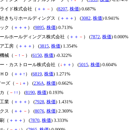
ンアライド株式会社（
＋
＋
－
） (
8207
,
株価
) 0.687%
式会社きちりホールディングス（
＋
＋
＋
） (
3082
,
株価
) 0.941%
セック（
＋
＋
＋
） (
9895
,
株価
) 0.713%
ステールホールディングス株式会社（
＋
＋
－
） (
7872
,
株価
) 0.000%
ィア工房（
＋
＋
＋
） (
3815
,
株価
) 1.354%
ダ機械（
－
↑
－
） (
6150
,
株価
) -0.322%
ーピー・カストロール株式会社（
↓
＋
＋
） (
5015
,
株価
) 0.604%
ガＨＤ（
＋
＋
↑
） (
6819
,
株価
) 1.271%
ェアーズ（
－
↓
＋
） (
236A
,
株価
) 0.662%
ナカ（
－
↑
↑
） (
8190
,
株価
) 0.193%
学工業（
＋
＋
＋
） (
7928
,
株価
) 1.431%
ークス（
＋
＋
－
） (
8076
,
株価
) 2.369%
印刷（
＋
＋
＋
） (
7870
,
株価
) 3.333%
プル（
－
＋
↓
） (
7865
,
株価
) 0.000%