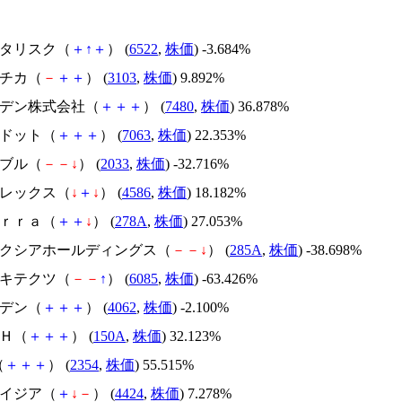
アスタリスク（
＋
↑
＋
） (
6522
,
株価
) -3.684%
ユニチカ（
－
＋
＋
） (
3103
,
株価
) 9.892%
スズデン株式会社（
＋
＋
＋
） (
7480
,
株価
) 36.878%
エードット（
＋
＋
＋
） (
7063
,
株価
) 22.353%
韓国ブル（
－
－
↓
） (
2033
,
株価
) -32.716%
メドレックス（
↓
＋
↓
） (
4586
,
株価
) 18.182%
Ｔｅｒｒａ（
＋
＋
↓
） (
278A
,
株価
) 27.053%
キオクシアホールディングス（
－
－
↓
） (
285A
,
株価
) -38.698%
アーキテクツ（
－
－
↑
） (
6085
,
株価
) -63.426%
イビデン（
＋
＋
＋
） (
4062
,
株価
) -2.100%
ＳＨ（
＋
＋
＋
） (
150A
,
株価
) 32.123%
（
＋
＋
＋
） (
2354
,
株価
) 55.515%
アメイジア（
＋
↓
－
） (
4424
,
株価
) 7.278%