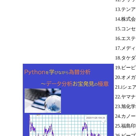
13.テ
14.株
15.コン
16.エ
17.メデ
18.タケ
19.ビ
20.オメ
21.iシ
22.ヤマ
23.旭化
24.カノ
25.福島
26.ピー