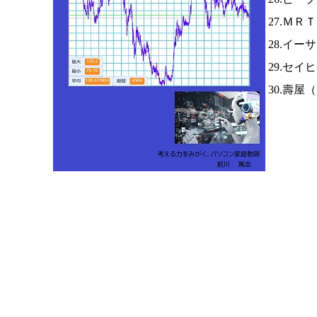
27.ＭＲ
28.イー
29.セイ
30.壽屋（