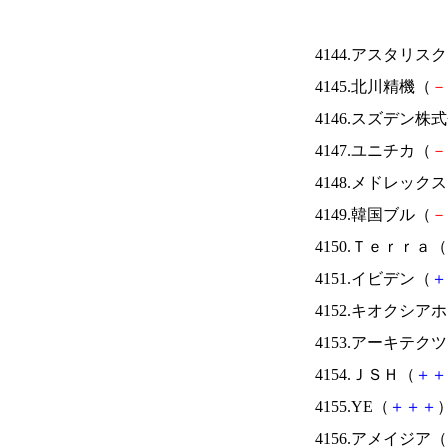
4144.アスタリス
4145.北川精機（
－
4146.スズデン株
4147.ユニチカ（
－
4148.メドレック
4149.韓国ブル（
－
4150.Ｔｅｒｒａ（
4151.イビデン（
＋
4152.キオクシ
4153.アーキテク
4154.ＪＳＨ（
＋
＋
4155.YE（
＋
＋
＋
）
4156.アメイジア（