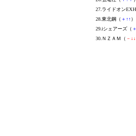
27.ライドオンEX
28.東北鋼（
＋
↑
↑
） 
29.iシェアーズ（
30.ＮＺＡＭ（
－
↓
↓