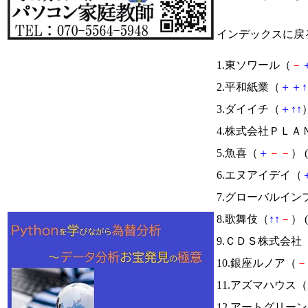
インデックスに戻
1.東ソワール（
－
2.平和紙業（
＋
＋
↑
3.ダイイチ（
＋
↑
↑
）
4.株式会社ＰＬＡ
5.魚喜（
＋
－
－
） (
6.エヌアイデイ（
7.グローバルイン
8.歌舞伎（
↑
↑
－
） (
9.ＣＤＳ株式会社
10.銀座ルノア（
－
11.アズマハウス（
12.アートグリー