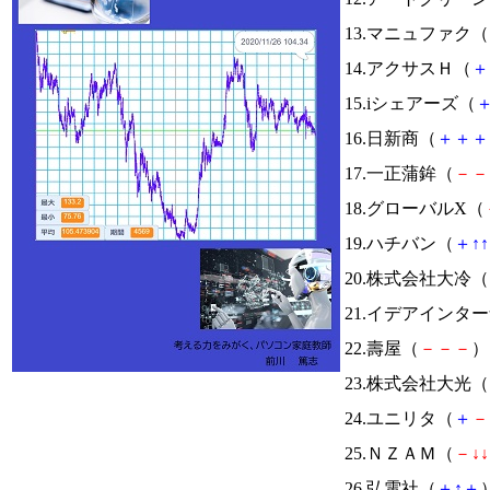
13.マニュファク（
14.アクサスＨ（
＋
15.iシェアーズ（
16.日新商（
＋
＋
＋
17.一正蒲鉾（
－
－
18.グローバルX（
19.ハチバン（
＋
↑
↑
20.株式会社大冷（
21.イデアインタ
22.壽屋（
－
－
－
） 
23.株式会社大光（
24.ユニリタ（
＋
－
25.ＮＺＡＭ（
－
↓
↓
26.弘電社（
＋
↑
＋
）