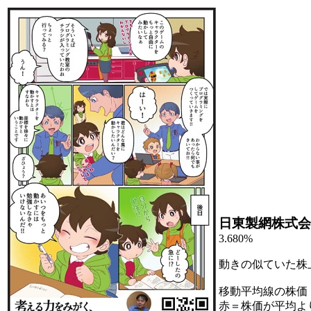
日東製網株式会
3.680%
動きの似ていた株
移動平均線の株価
赤＝株価が平均よ