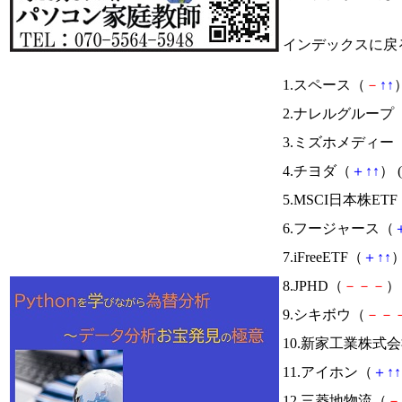
インデックスに戻
1.スペース（
－
↑
↑
）
2.ナレルグループ
3.ミズホメディー
4.チヨダ（
＋
↑
↑
） (
5.MSCI日本株ETF
6.フージャース（
7.iFreeETF（
＋
↑
↑
）
8.JPHD（
－
－
－
） 
9.シキボウ（
－
－
10.新家工業株式
11.アイホン（
＋
↑
↑
12.三菱地物流（
－