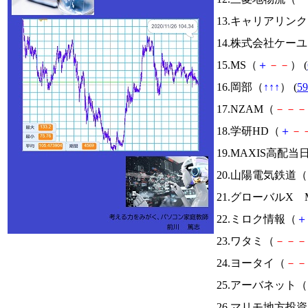
13.キャリアリン
14.株式会社ケー
15.MS（
＋
－
－
） (
16.岡部（
↑
↑
↑
） (
59
17.NZAM（
－
－
－
18.学研HD（
＋
－
19.MAXIS高
20.山陽電気鉄道（
21.グローバルX Mo
22.ミロク情報（
＋
23.ワタミ（
－
－
－
24.ヨータイ（
－
－
25.アーバネット（
26.マリモ地方投