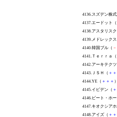
4136.スズデン株
4137.エードット（
4138.アスタリス
4139.メドレック
4140.韓国ブル（
－
4141.Ｔｅｒｒａ（
4142.アーキテク
4143.ＪＳＨ（
＋
＋
4144.YE（
＋
＋
＋
）
4145.イビデン（
＋
4146.ビート・
4147.キオクシ
4148.アイズ（
＋
＋