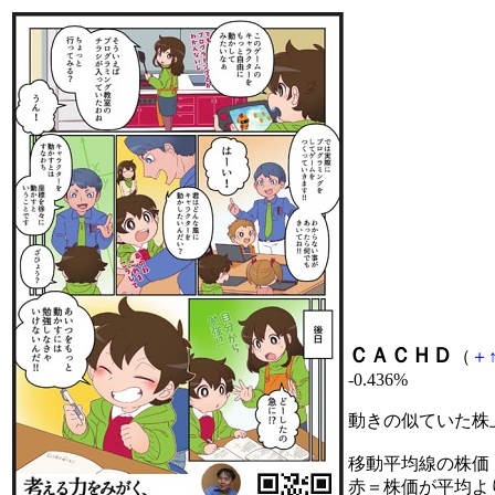
ＣＡＣＨＤ
（
＋
-0.436%
動きの似ていた株
移動平均線の株価
赤＝株価が平均よ