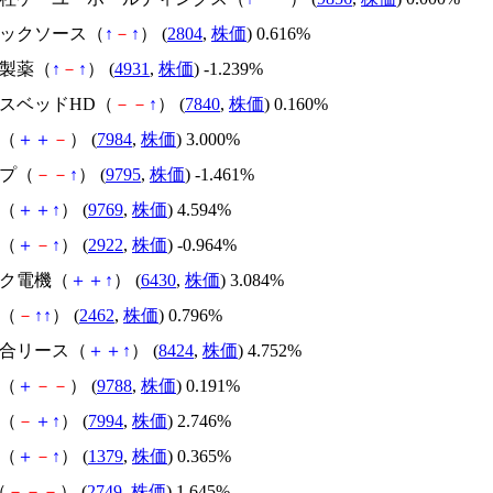
ドックソース（
↑
－
↑
） (
2804
,
株価
) 0.616%
本製薬（
↑
－
↑
） (
4931
,
株価
) -1.239%
ンスベッドHD（
－
－
↑
） (
7840
,
株価
) 0.160%
ヨ（
＋
＋
－
） (
7984
,
株価
) 3.000%
ップ（
－
－
↑
） (
9795
,
株価
) -1.461%
社（
＋
＋
↑
） (
9769
,
株価
) 4.594%
り（
＋
－
↑
） (
2922
,
株価
) -0.964%
コク電機（
＋
＋
↑
） (
6430
,
株価
) 3.084%
ク（
－
↑
↑
） (
2462
,
株価
) 0.796%
総合リース（
＋
＋
↑
） (
8424
,
株価
) 4.752%
ク（
＋
－
－
） (
9788
,
株価
) 0.191%
製（
－
＋
↑
） (
7994
,
株価
) 2.746%
ト（
＋
－
↑
） (
1379
,
株価
) 0.365%
（
－
－
－
） (
2749
,
株価
) 1.645%