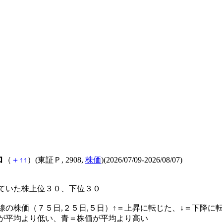
コ
（
＋
↑
↑
）(東証Ｐ, 2908,
株価
)(2026/07/09-2026/08/07)
ていた株上位３０、下位３０
線の株価（７５日,２５日,５日）↑＝上昇に転じた、↓＝下降に
が平均より低い、青＝株価が平均より高い