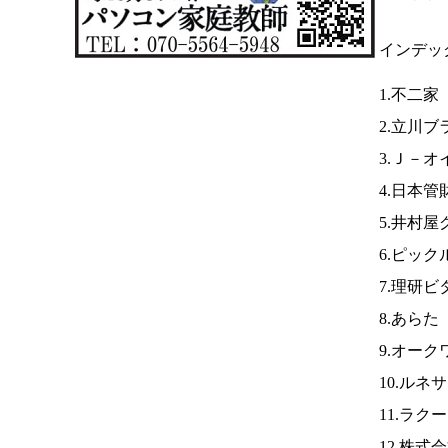
インデッ
1.不二家
2.立川
3.Ｊ－
4.日本
5.井村
6.ピック
7.理研ビ
8.あらた
9.オーク
10.ルネ
11.ラク
12.株