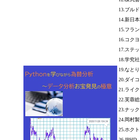
13.ブル
14.新日
15.フラ
16.コク
17.ステ
18.学究
19.なと
20.ダイ
21.ライ
22.芙蓉
23.ナッ
24.岡村
25.ホク
26.JPHD