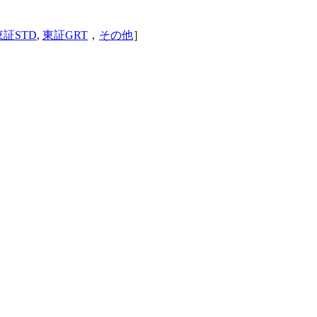
東証STD
,
東証GRT
，
その他
］