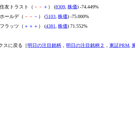
三井住友トラスト（
－
－
＋
） (
8309
,
株価
) -74.449%
昭和ホールデ（
－
－
－
） (
5103
,
株価
) -75.000%
ビーフラッツ（
＋
＋
＋
） (
4381
,
株価
) 71.552%
クスに戻る［
明日の注目銘柄
，
明日の注目銘柄２
，
東証PRM
,