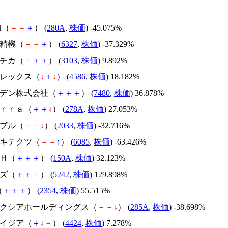
H（
－
－
＋
） (
280A
,
株価
) -45.075%
北川精機（
－
－
＋
） (
6327
,
株価
) -37.329%
ユニチカ（
－
＋
＋
） (
3103
,
株価
) 9.892%
メドレックス（
↓
＋
↓
） (
4586
,
株価
) 18.182%
スズデン株式会社（
＋
＋
＋
） (
7480
,
株価
) 36.878%
Ｔｅｒｒａ（
＋
＋
↓
） (
278A
,
株価
) 27.053%
韓国ブル（
－
－
↓
） (
2033
,
株価
) -32.716%
アーキテクツ（
－
－
↑
） (
6085
,
株価
) -63.426%
ＳＨ（
＋
＋
＋
） (
150A
,
株価
) 32.123%
イズ（
＋
＋
－
） (
5242
,
株価
) 129.898%
（
＋
＋
＋
） (
2354
,
株価
) 55.515%
キオクシアホールディングス（
－
－
↓
） (
285A
,
株価
) -38.698%
アメイジア（
＋
↓
－
） (
4424
,
株価
) 7.278%