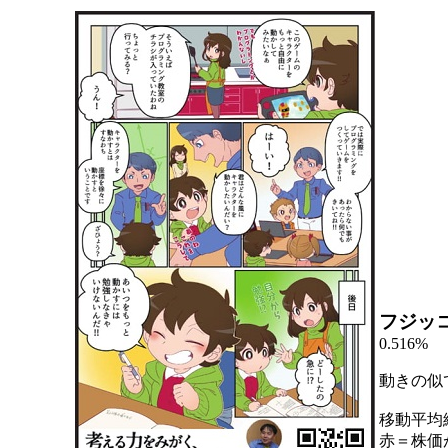
フジッ
0.516%
動きの似
移動平均
赤＝株価