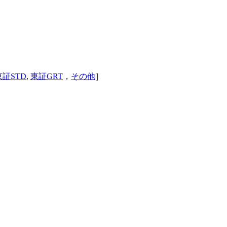
東証STD
,
東証GRT
，
その他
］