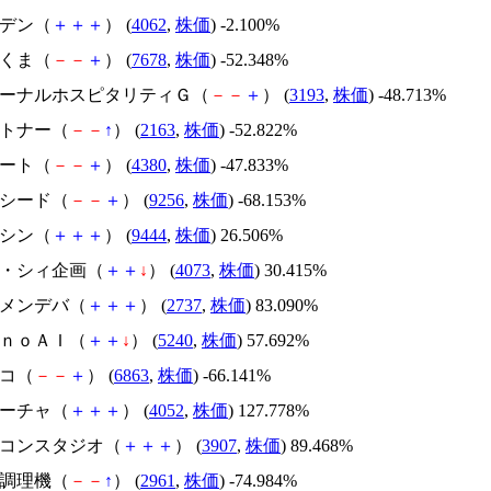
イビデン（
＋
＋
＋
） (
4062
,
株価
) -2.100%
かさくま（
－
－
＋
） (
7678
,
株価
) -52.348%
エターナルホスピタリティＧ（
－
－
＋
） (
3193
,
株価
) -48.713%
アルトナー（
－
－
↑
） (
2163
,
株価
) -52.822%
Ｍマート（
－
－
＋
） (
4380
,
株価
) -47.833%
サクシード（
－
－
＋
） (
9256
,
株価
) -68.153%
トーシン（
＋
＋
＋
） (
9444
,
株価
) 26.506%
ジィ・シィ企画（
＋
＋
↓
） (
4073
,
株価
) 30.415%
トーメンデバ（
＋
＋
＋
） (
2737
,
株価
) 83.090%
ｍｏｎｏＡＩ（
＋
＋
↓
） (
5240
,
株価
) 57.692%
レコ（
－
－
＋
） (
6863
,
株価
) -66.141%
フィーチャ（
＋
＋
＋
） (
4052
,
株価
) 127.778%
シリコンスタジオ（
＋
＋
＋
） (
3907
,
株価
) 89.468%
日本調理機（
－
－
↑
） (
2961
,
株価
) -74.984%