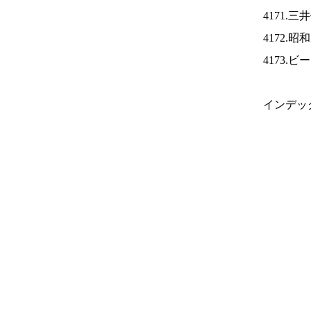
4171.
4172.
4173.
インデッ