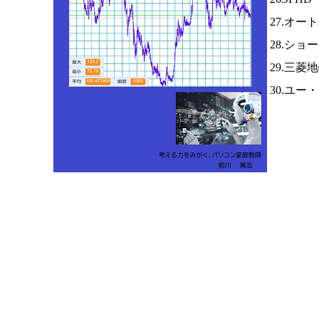
27.オ
28.ショ
29.三菱
30.ユー