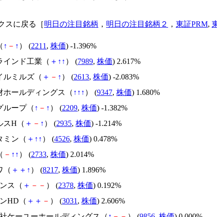
クスに戻る［
明日の注目銘柄
，
明日の注目銘柄２
，
東証PRM
,
（
↑
－
↑
） (
2211
,
株価
) -1.396%
ブラインド工業（
＋
↑
↑
） (
7989
,
株価
) 2.617%
オイルミルズ（
＋
－
↑
） (
2613
,
株価
) -2.083%
管財ホールディングス（
↑
↑
↑
） (
9347
,
株価
) 1.680%
屋グループ（
↑
－
↑
） (
2209
,
株価
) -1.382%
ルスH（
＋
－
↑
） (
2935
,
株価
) -1.214%
タミン（
＋
↑
↑
） (
4526
,
株価
) 0.478%
（
－
↑
↑
） (
2733
,
株価
) 2.014%
ワ（
＋
＋
↑
） (
8217
,
株価
) 1.896%
サンス（
＋
－
－
） (
2378
,
株価
) 0.192%
ーンHD（
＋
＋
－
） (
3031
,
株価
) 2.606%
式会社ケーユーホールディングス（
↑
－
－
） (
9856
,
株価
) 0.000%