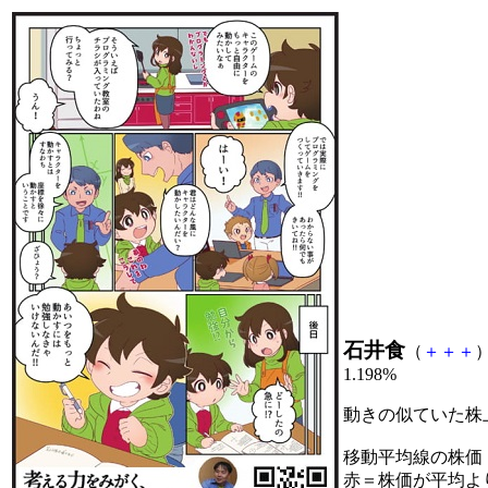
石井食
（
＋
＋
＋
）
1.198%
動きの似ていた株
移動平均線の株価
赤＝株価が平均よ