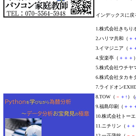
インデックスに戻
1.株式会社きち
2.ハリマ共和（
＋
3.イマジニア（
＋
4.安楽亭（
＋
＋
＋
）
5.株式会社ウチ
6.株式会社タカキ
7.ライドオンEXH
8.TOW（
－
＋
↑
） (
9.福島印刷（
＋
＋
10.株式会社トー
11.ニチリン（
＋
＋
12.一正蒲鉾（
－
－