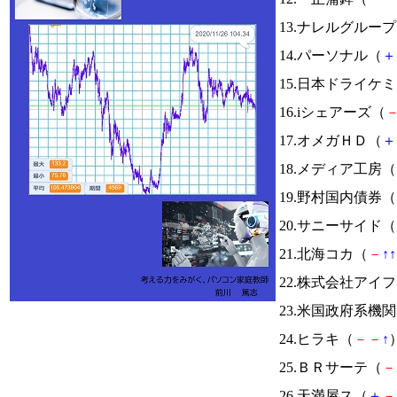
13.ナレルグルー
14.パーソナル（
＋
15.日本ドライケ
16.iシェアーズ（
17.オメガＨＤ（
＋
18.メディア工房（
19.野村国内債券（
20.サニーサイド（
21.北海コカ（
－
↑
↑
22.株式会社アイ
23.米国政府系
24.ヒラキ（
－
－
↑
）
25.ＢＲサーテ（
－
26.天満屋ス（
＋
－