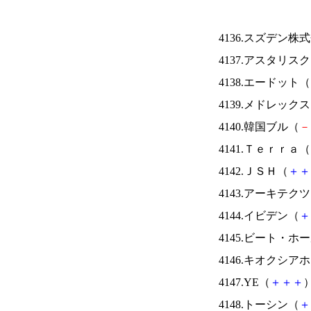
4136.スズデン株
4137.アスタリス
4138.エードット（
4139.メドレック
4140.韓国ブル（
－
4141.Ｔｅｒｒａ（
4142.ＪＳＨ（
＋
＋
4143.アーキテク
4144.イビデン（
＋
4145.ビート・
4146.キオクシ
4147.YE（
＋
＋
＋
）
4148.トーシン（
＋