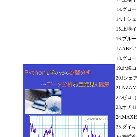
13.グロ
14.ｉシ
15.上場
16.ブ
17.AB
18.グ
19.北海
20.iシ
21.NZA
22.ゼロ（
23.オチ
24.MA
25.ダイ
26.株式