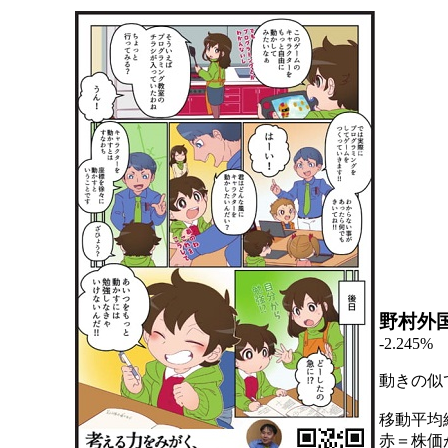
野村外
-2.245%
動きの似
移動平均
赤＝株価