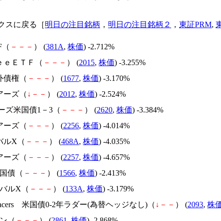
クスに戻る［
明日の注目銘柄
，
明日の注目銘柄２
，
東証PRM
,
TF（
－
－
－
） (
381A
,
株価
) -2.712%
ｒｅｅＥＴＦ（
－
－
－
） (
2015
,
株価
) -3.255%
外債権（
－
－
－
） (
1677
,
株価
) -3.170%
アーズ（
↓
－
－
） (
2012
,
株価
) -2.524%
アーズ米国債1－3（
－
－
－
） (
2620
,
株価
) -3.384%
アーズ（
－
－
－
） (
2256
,
株価
) -4.014%
バルX（
－
－
－
） (
468A
,
株価
) -4.035%
アーズ（
－
－
－
） (
2257
,
株価
) -4.657%
M国債（
－
－
－
） (
1566
,
株価
) -2.413%
ーバルX（
－
－
－
） (
133A
,
株価
) -3.179%
Tracers 米国債0-2年ラダー(為替ヘッジなし)（
↓
－
－
） (
2093
,
株
イン（
－
－
－
） (
2861
,
株価
) -2.868%