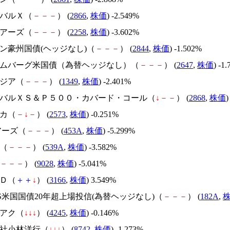
ーバルＸ（
－
－
－
） (
2866
,
株価
) -2.549%
ェアーズ（
－
－
－
） (
2258
,
株価
) -3.602%
イン豪州国債(ヘッジなし)（
－
－
－
） (
2844
,
株価
) -1.502%
ルームバーグ米国債（為替ヘッジなし）（
－
－
－
） (
2647
,
株価
) -1
Fアジア（
－
－
－
） (
1349
,
株価
) -2.401%
ローバルＸＳ＆Ｐ５００・カバード・コール（
↓
－
－
） (
2868
,
株価
)
コカ（
－
↓
－
） (
2573
,
株価
) -0.251%
ェアーズ（
－
－
－
） (
453A
,
株価
) -5.299%
M（
－
－
－
） (
539A
,
株価
) -3.582%
－
－
－
） (
9028
,
株価
) -5.041%
ＨＤ（
＋
＋
↓
） (
3166
,
株価
) 3.549%
XIS米国国債20年超上場投信(為替ヘッジなし)（
－
－
－
） (
182A
,
キアク（
↓
↓
↓
） (
4245
,
株価
) -0.146%
会社小林洋行（
↓
↓
↓
） (
8742
,
株価
) -1.273%