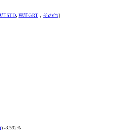
東証STD
,
東証GRT
，
その他
］
価
) -3.592%