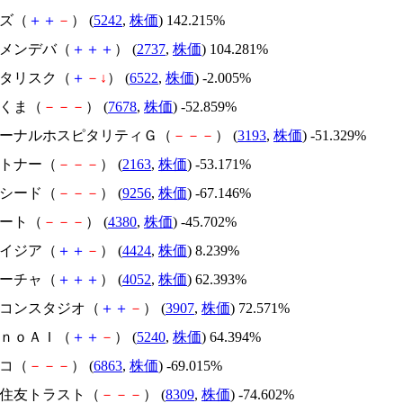
イズ（
＋
＋
－
） (
5242
,
株価
) 142.215%
トーメンデバ（
＋
＋
＋
） (
2737
,
株価
) 104.281%
アスタリスク（
＋
－
↓
） (
6522
,
株価
) -2.005%
かさくま（
－
－
－
） (
7678
,
株価
) -52.859%
エターナルホスピタリティＧ（
－
－
－
） (
3193
,
株価
) -51.329%
アルトナー（
－
－
－
） (
2163
,
株価
) -53.171%
サクシード（
－
－
－
） (
9256
,
株価
) -67.146%
Ｍマート（
－
－
－
） (
4380
,
株価
) -45.702%
アメイジア（
＋
＋
－
） (
4424
,
株価
) 8.239%
フィーチャ（
＋
＋
＋
） (
4052
,
株価
) 62.393%
シリコンスタジオ（
＋
＋
－
） (
3907
,
株価
) 72.571%
ｍｏｎｏＡＩ（
＋
＋
－
） (
5240
,
株価
) 64.394%
レコ（
－
－
－
） (
6863
,
株価
) -69.015%
三井住友トラスト（
－
－
－
） (
8309
,
株価
) -74.602%