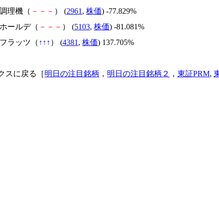
日本調理機（
－
－
－
） (
2961
,
株価
) -77.829%
昭和ホールデ（
－
－
－
） (
5103
,
株価
) -81.081%
ビーフラッツ（
↑
↑
↑
） (
4381
,
株価
) 137.705%
クスに戻る［
明日の注目銘柄
，
明日の注目銘柄２
，
東証PRM
,