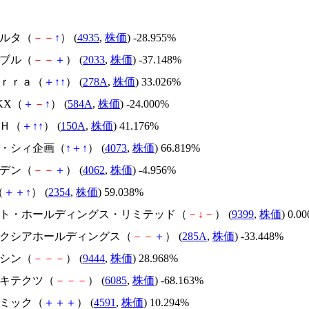
リベルタ（
－
－
↑
） (
4935
,
株価
) -28.955%
韓国ブル（
－
－
＋
） (
2033
,
株価
) -37.148%
Ｔｅｒｒａ（
＋
↑
↑
） (
278A
,
株価
) 33.026%
NKX（
＋
－
↑
） (
584A
,
株価
) -24.000%
ＳＨ（
＋
↑
↑
） (
150A
,
株価
) 41.176%
ジィ・シィ企画（
↑
＋
↑
） (
4073
,
株価
) 66.819%
イビデン（
－
－
＋
） (
4062
,
株価
) -4.956%
（
＋
＋
↑
） (
2354
,
株価
) 59.038%
.ビート・ホールディングス・リミテッド（
－
↓
－
） (
9399
,
株価
) 0.0
キオクシアホールディングス（
－
－
＋
） (
285A
,
株価
) -33.448%
トーシン（
－
－
－
） (
9444
,
株価
) 28.968%
アーキテクツ（
－
－
－
） (
6085
,
株価
) -68.163%
リボミック（
＋
＋
＋
） (
4591
,
株価
) 10.294%