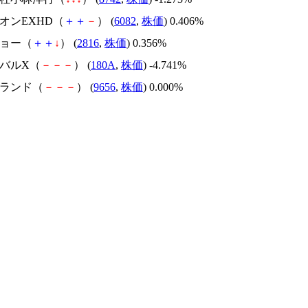
ドオンEXHD（
＋
＋
－
） (
6082
,
株価
) 0.406%
ショー（
＋
＋
↓
） (
2816
,
株価
) 0.356%
ーバルX（
－
－
－
） (
180A
,
株価
) -4.741%
ンランド（
－
－
－
） (
9656
,
株価
) 0.000%