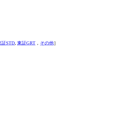
東証STD
,
東証GRT
，
その他
］