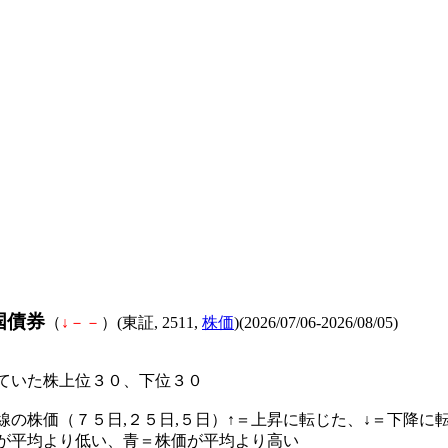
国債券
（
↓
－
－
）(東証, 2511,
株価
)(2026/07/06-2026/08/05)
ていた株上位３０、下位３０
線の株価（７５日,２５日,５日）↑＝上昇に転じた、↓＝下降に
が平均より低い、青＝株価が平均より高い