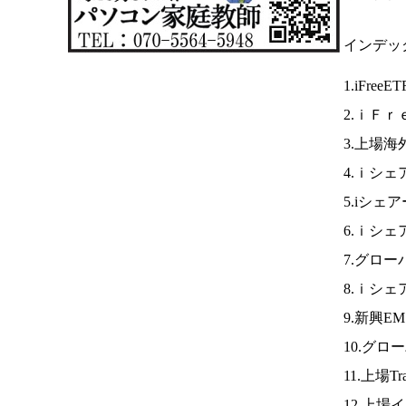
インデッ
1.iFreeE
2.ｉＦ
3.上場海
4.ｉシェ
5.iシェ
6.ｉシェ
7.グロー
8.ｉシェ
9.新興E
10.グロ
11.上場
12.上場