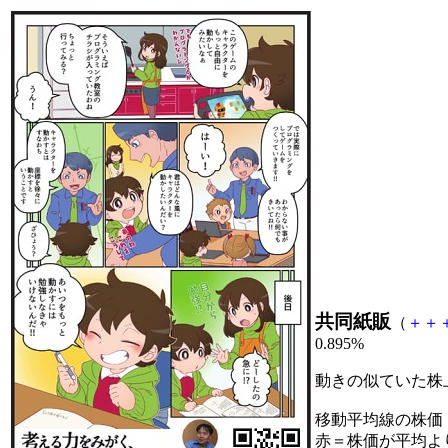
共同紙販
（
＋
＋
0.895%
動きの似ていた株
移動平均線の株価
赤＝株価が平均よ