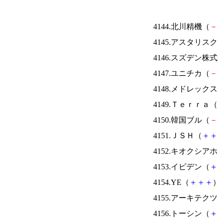
4144.北川精機（
－
4145.アスタリス
4146.スズデン株
4147.ユニチカ（
－
4148.メドレック
4149.Ｔｅｒｒａ（
4150.韓国ブル（
－
4151.ＪＳＨ（
＋
＋
4152.キオクシ
4153.イビデン（
＋
4154.YE（
＋
＋
＋
）
4155.アーキテク
4156.トーシン（
＋