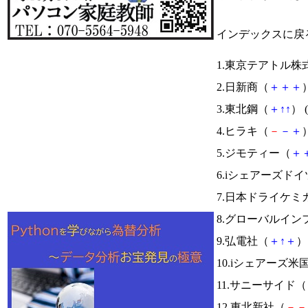
インデックスに戻
1.東京テアトル株
2.日新商（
＋
＋
＋
）
3.東北鋼（
＋
↑
↑
） (
4.ヒラキ（
－
－
＋
）
5.ジモティー（
＋
6.iシェアーズドイ
7.日本ドライケミ
8.グローバルイン
9.弘電社（
＋
↑
＋
） 
10.iシェアーズ米
11.サニーサイド（
12.東北新社（
－
－