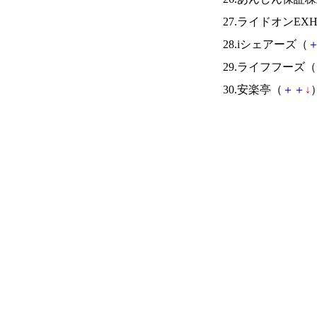
27.ライドオンEX
28.iシェアーズ（
29.ライフフーズ（
30.安楽亭（
＋
＋
↓
）