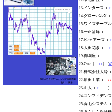
13.インタース（
＋
14.グローバルX（
15.ワイズテーブ
16.一正蒲鉾（
－
－
17.iシェアーズ（
18.大田花き（
－
＋
19.御園座（
－
－
－
20.One（
－
↑
↑
） (
4
21.株式会社大冷（
22.原田工業（
－
↓
↓
23.山大（
＋
－
－
） 
24.コンフィデン
25.両毛システム（
26.あんしん保証