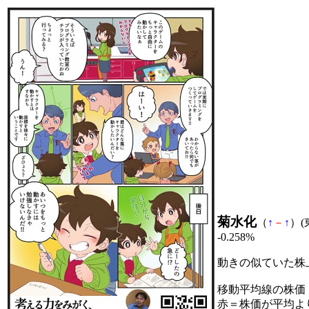
菊水化
（
↑
－
↑
）(
-0.258%
動きの似ていた株
移動平均線の株価
赤＝株価が平均よ