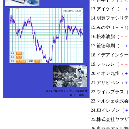
13.アイケイ（
－
＋
14.明豊ファシリ
15.みのや（
－
－
↑
）
16.松本油脂（
－
－
17.笹徳印刷（
－
＋
18.イデアインタ
19.シャルレ（
－
－
20.イオン九州（
＋
21.アサヒペン（
＋
22.ウイルプラス（
23.マルシェ株式
24.JBイレブン（
＋
25.株式会社ヤマ
26.東京テアトル