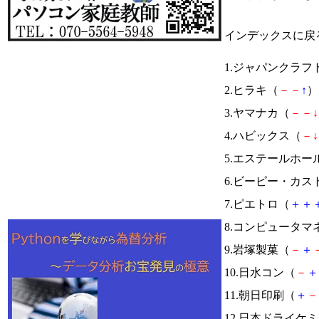
インデックスに戻
1.ジャパンクラフ
2.ヒラキ（
－
－
↑
） 
3.ヤマナカ（
－
－
↓
4.ハビックス（
－
↓
5.エステールホ
6.ビーピー・カ
7.ピエトロ（
＋
＋
8.コンピュータマ
9.岩塚製菓（
－
＋
10.日水コン（
－
＋
11.朝日印刷（
＋
－
12.日本ドライケ