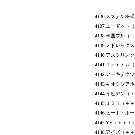
4136.スズデン株
4137.エードット（
4138.韓国ブル（
－
4139.メドレック
4140.アスタリス
4141.Ｔｅｒｒａ（
4142.アーキテク
4143.キオクシ
4144.イビデン（
＋
4145.ＪＳＨ（
＋
＋
4146.ビート・
4147.YE（
＋
＋
＋
）
4148.アイズ（
＋
＋