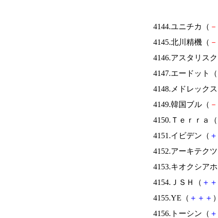
4144.ユニチカ（
－
4145.北川精機（
－
4146.アスタリス
4147.エードット（
4148.メドレック
4149.韓国ブル（
－
4150.Ｔｅｒｒａ（
4151.イビデン（
＋
4152.アーキテク
4153.キオクシ
4154.ＪＳＨ（
＋
＋
4155.YE（
＋
＋
＋
）
4156.トーシン（
＋