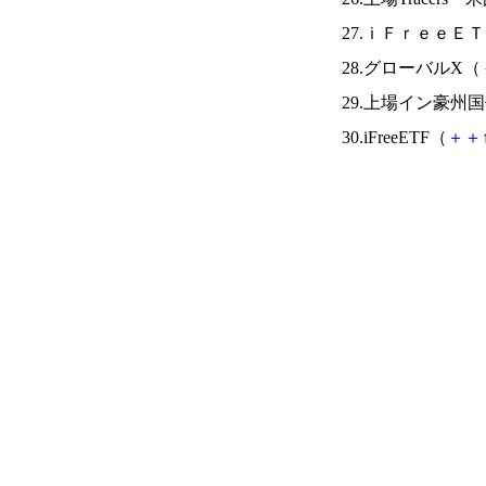
27.ｉＦｒｅｅＥ
28.グローバルX（
29.上場イン豪州
30.iFreeETF（
＋
＋