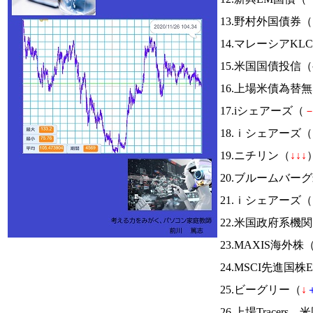
13.野村外国債券（
14.マレーシアKL
15.米国国債投信
16.上場米債為替
17.iシェアーズ（
18.ｉシェアーズ（
19.ニチリン（
↓
↓
↓
）
20.ブルームバ
21.ｉシェアーズ（
22.米国政府系
23.MAXIS海外株
24.MSCI先進国株
25.ビーグリー（
↓
26.上場Tracer