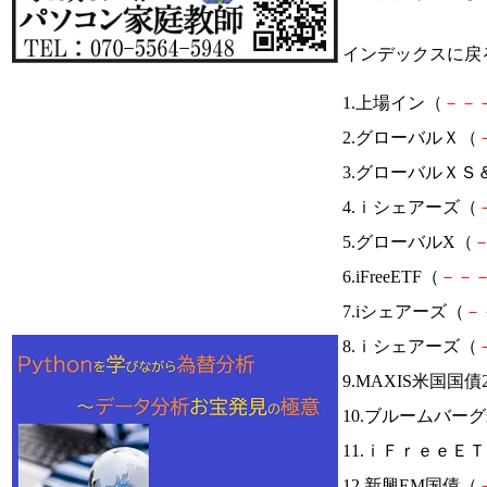
インデックスに戻
1.上場イン（
－
－
2.グローバルＸ（
3.グローバルＸ
4.ｉシェアーズ（
5.グローバルX（
6.iFreeETF（
－
－
7.iシェアーズ（
－
8.ｉシェアーズ（
9.MAXIS米国国
10.ブルームバ
11.ｉＦｒｅｅＥ
12.新興EM国債（