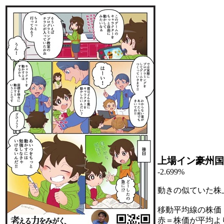
上場イン豪州国
-2.699%
動きの似ていた株
移動平均線の株価
赤＝株価が平均よ