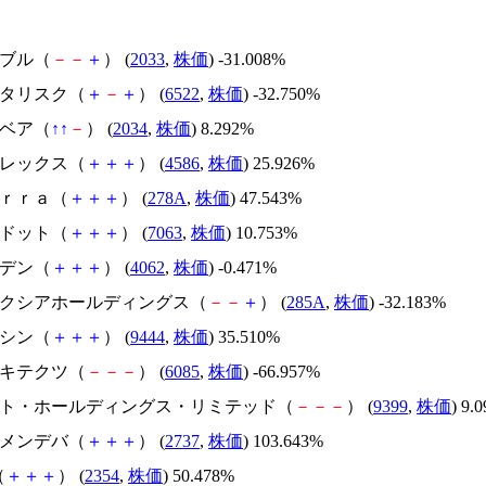
韓国ブル（
－
－
＋
） (
2033
,
株価
) -31.008%
アスタリスク（
＋
－
＋
） (
6522
,
株価
) -32.750%
韓国ベア（
↑
↑
－
） (
2034
,
株価
) 8.292%
メドレックス（
＋
＋
＋
） (
4586
,
株価
) 25.926%
Ｔｅｒｒａ（
＋
＋
＋
） (
278A
,
株価
) 47.543%
エードット（
＋
＋
＋
） (
7063
,
株価
) 10.753%
イビデン（
＋
＋
＋
） (
4062
,
株価
) -0.471%
キオクシアホールディングス（
－
－
＋
） (
285A
,
株価
) -32.183%
トーシン（
＋
＋
＋
） (
9444
,
株価
) 35.510%
アーキテクツ（
－
－
－
） (
6085
,
株価
) -66.957%
.ビート・ホールディングス・リミテッド（
－
－
－
） (
9399
,
株価
) 9.
トーメンデバ（
＋
＋
＋
） (
2737
,
株価
) 103.643%
（
＋
＋
＋
） (
2354
,
株価
) 50.478%