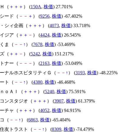
ＳＨ（
＋
＋
＋
） (
150A
,
株価
) 27.701%
サクシード（
－
－
＋
） (
9256
,
株価
) -67.402%
ジィ・シィ企画（
＋
＋
＋
） (
4073
,
株価
) 33.718%
アメイジア（
＋
＋
－
） (
4424
,
株価
) 26.545%
かさくま（
－
－
↑
） (
7678
,
株価
) -53.469%
イズ（
＋
＋
－
） (
5242
,
株価
) 151.217%
アルトナー（
－
－
－
） (
2163
,
株価
) -53.049%
エターナルホスピタリティＧ（
－
－
↑
） (
3193
,
株価
) -48.225%
Ｍマート（
－
－
↑
） (
4380
,
株価
) -46.468%
ｍｏｎｏＡＩ（
＋
＋
＋
） (
5240
,
株価
) 75.591%
シリコンスタジオ（
＋
＋
＋
） (
3907
,
株価
) 61.379%
フィーチャ（
＋
＋
＋
） (
4052
,
株価
) 94.915%
レコ（
－
－
↑
） (
6863
,
株価
) -65.404%
三井住友トラスト（
－
－
↑
） (
8309
,
株価
) -74.479%