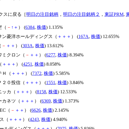
クスに戻る［
明日の注目銘柄
，
明日の注目銘柄２
，
東証PRM
,
空（
－
↑
＋
） (
6384
,
株価
) 1.135%
ーサン菱洋ホールディングス（
＋
＋
＋
） (
167A
,
株価
) 12.655%
（
－
＋
＋
） (
303A
,
株価
) 13.612%
カワミクロン（
－
＋
＋
） (
6277
,
株価
) 8.394%
（
＋
＋
＋
） (
4251
,
株価
) 8.058%
テＨ（
＋
＋
＋
） (
7372
,
株価
) 5.585%
ＯＰ２０投信（
＋
＋
＋
） (
1551
,
株価
) 3.846%
ニッカ（
＋
＋
＋
） (
8158
,
株価
) 12.533%
ヨーカネツ（
＋
＋
＋
） (
6369
,
株価
) 1.373%
TEC（
－
＋
＋
） (
6626
,
株価
) 2.145%
クス（
＋
＋
＋
） (
4243
,
株価
) 4.940%
Sホールディングス（
＋
＋
＋
） (
7075
,
株価
) 5.926%