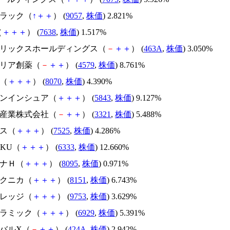
トラック（
↑
＋
＋
） (
9057
,
株価
) 2.821%
（
＋
＋
＋
） (
7638
,
株価
) 1.517%
ンテリックスホールディングス（
－
＋
＋
） (
463A
,
株価
) 3.050%
オリア創薬（
－
＋
＋
） (
4579
,
株価
) 8.761%
産（
＋
＋
＋
） (
8070
,
株価
) 4.390%
ッポンインシュア（
＋
＋
＋
） (
5843
,
株価
) 9.127%
タチ産業株式会社（
－
＋
＋
） (
3321
,
株価
) 5.488%
クス（
＋
＋
＋
） (
7525
,
株価
) 4.286%
KOKU（
＋
＋
＋
） (
6333
,
株価
) 12.660%
テナＨ（
＋
＋
＋
） (
8095
,
株価
) 0.971%
テクニカ（
＋
＋
＋
） (
8151
,
株価
) 6.743%
ナレッジ（
＋
＋
＋
） (
9753
,
株価
) 3.629%
セラミック（
＋
＋
＋
） (
6929
,
株価
) 5.391%
ーバルX（
－
＋
＋
） (
424A
,
株価
) 2.942%