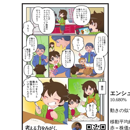
エンシ
10.680%
動きの似
移動平均
赤＝株価