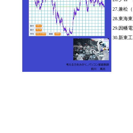
27.兼松（
28.東海
29.因幡
30.新東