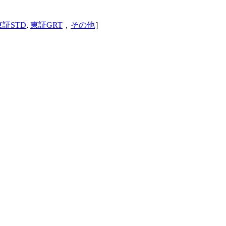
東証STD
,
東証GRT
，
その他
］