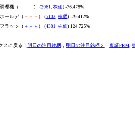
日本調理機（
－
－
－
） (
2961
,
株価
) -76.478%
昭和ホールデ（
－
－
－
） (
5103
,
株価
) -79.412%
ビーフラッツ（
＋
＋
＋
） (
4381
,
株価
) 124.725%
クスに戻る［
明日の注目銘柄
，
明日の注目銘柄２
，
東証PRM
,