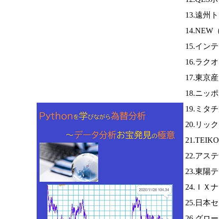
13.遠州
14.NEW
15.イ
16.ラク
17.東京
18.ニ
19.ミ
20.リッ
21.TEI
22.アス
23.東陽
24.ＩＸ
25.日本
26.グロ