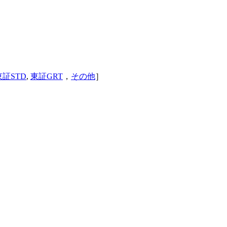
東証STD
,
東証GRT
，
その他
］