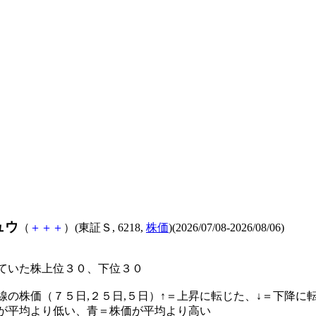
ュウ
（
＋
＋
＋
）(東証Ｓ, 6218,
株価
)(2026/07/08-2026/08/06)
ていた株上位３０、下位３０
線の株価（７５日,２５日,５日）↑＝上昇に転じた、↓＝下降に
が平均より低い、青＝株価が平均より高い