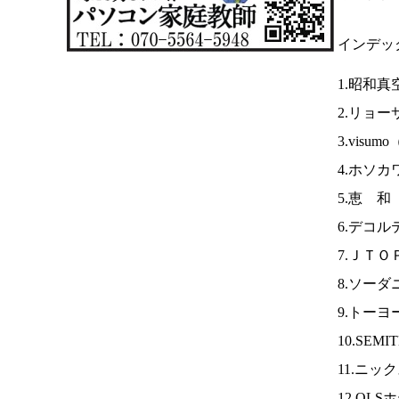
インデッ
1.昭和真
2.リョ
3.visumo
4.ホソ
5.恵 和
6.デコル
7.ＪＴ
8.ソーダ
9.トー
10.SEMI
11.ニッ
12.QL