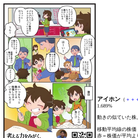
アイホン
（
＋
＋
1.689%
動きの似ていた株
移動平均線の株価
赤＝株価が平均よ