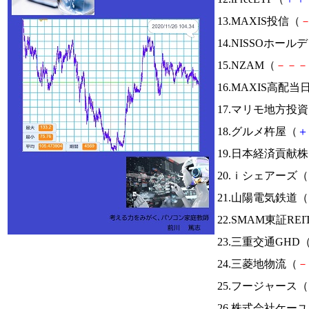
13.MAXIS投信（
14.NISSOホー
15.NZAM（
－
－
－
16.MAXIS高
17.マリモ地方投
18.グルメ杵屋（
＋
19.日本経済貢献
20.ｉシェアーズ（
21.山陽電気鉄道（
22.SMAM東証RE
23.三重交通GHD
24.三菱地物流（
－
25.フージャース（
26.株式会社ケー