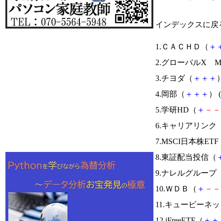
インデックスに戻
1.ＣＡＣＨＤ（
＋
2.グローバルX Mor
3.チヨダ（
＋
＋
＋
）
4.岡部（
＋
＋
＋
） (
5.学研HD（
＋
－
－
6.キャリアリンク
7.MSCI日本株ETF
8.東証配当投信（
9.ナレルグループ
10.ＷＤＢ（
＋
－
－
11.キュービーネ
12.iFreeETF（
＋
＋