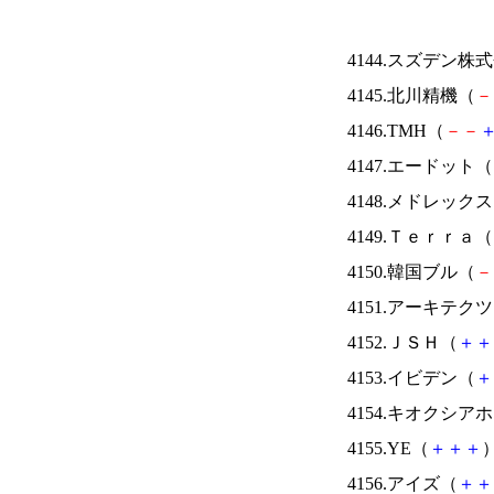
4144.スズデン株
4145.北川精機（
－
4146.TMH（
－
－
4147.エードット（
4148.メドレック
4149.Ｔｅｒｒａ（
4150.韓国ブル（
－
4151.アーキテク
4152.ＪＳＨ（
＋
＋
4153.イビデン（
＋
4154.キオクシ
4155.YE（
＋
＋
＋
）
4156.アイズ（
＋
＋