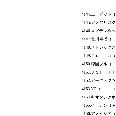
4144.エードット（
4145.アスタリス
4146.スズデン株
4147.北川精機（
－
4148.メドレック
4149.Ｔｅｒｒａ（
4150.韓国ブル（
－
4151.ＪＳＨ（
＋
＋
4152.アーキテク
4153.YE（
＋
＋
＋
）
4154.キオクシ
4155.イビデン（
＋
4156.アメイジア（