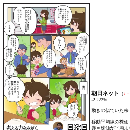
朝日ネット
（
↓
-2.222%
動きの似ていた株
移動平均線の株価
赤＝株価が平均よ