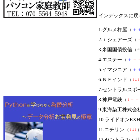
インデックスに戻
1.グルメ杵屋（
＋
2.ｉシェアーズ（
3.米国国債投信（
4.エステー（
＋
－
5.イマジニア（
＋
6.ＮＦインド（
↓
↓
↓
7.セントラルスポ
8.神戸電鉄（
↓
－
－
9.東海染工株式会
10.ライドオンEX
11.ニチリン（
↓
↓
↓
）
12.セントラル・