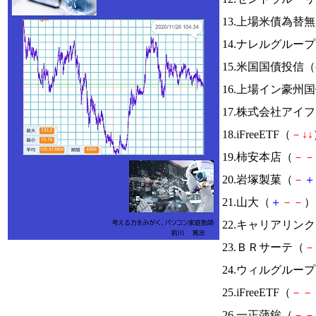
13.上場米債為替
14.ナレルグルー
15.米国国債投信
16.上場イン豪州
17.株式会社アイ
18.iFreeETF（
－
↓
↓
19.柿安本店（
－
－
20.岩塚製菓（
－
＋
21.山大（
＋
－
－
） 
22.キャリアリン
23.ＢＲサーテ（
－
24.ウィルグルー
25.iFreeETF（
－
－
26.一正蒲鉾（
－
－