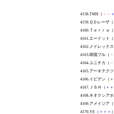
4158.TMH（
－
－
4159.ＱＤレーザ（
4160.Ｔｅｒｒａ（
4161.エードット（
4162.メドレック
4163.韓国ブル（
－
4164.ユニチカ（
－
4165.アーキテク
4166.イビデン（
＋
4167.ＪＳＨ（
＋
＋
4168.キオクシ
4169.アメイジア（
4170.YE（
＋
＋
＋
）