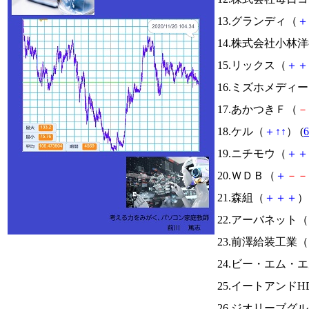
13.グランディ（
＋
14.株式会社小林
15.リックス（
＋
＋
16.ミズホメディ
17.あかつきＦ（
－
18.ケル（
＋
↑
↑
） (
6
19.ニチモウ（
＋
＋
20.ＷＤＢ（
＋
－
－
21.森組（
＋
＋
＋
） 
22.アーバネット（
23.前澤給装工業（
24.ビー・エム・
25.イートアンドH
26.ジオリーブグ