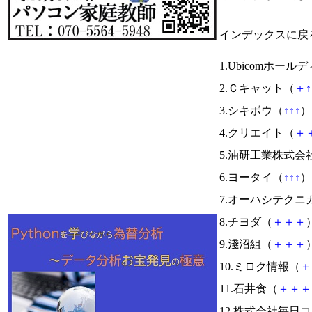
インデックスに戻
1.Ubicomホール
2.Ｃキャット（
＋
↑
3.シキボウ（
↑
↑
↑
） 
4.クリエイト（
＋
5.油研工業株式会
6.ヨータイ（
↑
↑
↑
） 
7.オーハシテクニ
8.チヨダ（
＋
＋
＋
）
9.淺沼組（
＋
＋
＋
）
10.ミロク情報（
＋
11.石井食（
＋
＋
＋
12.株式会社毎日