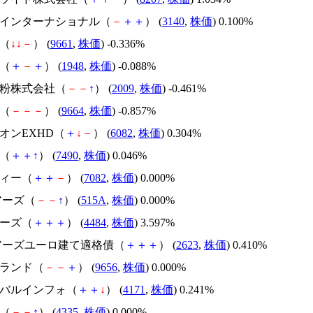
デアインターナショナル（
－
＋
＋
） (
3140
,
株価
) 0.100%
伎（
↓
↓
－
） (
9661
,
株価
) -0.336%
社（
＋
－
＋
） (
1948
,
株価
) -0.088%
製粉株式会社（
－
－
↑
） (
2009
,
株価
) -0.461%
座（
－
－
－
） (
9664
,
株価
) -0.857%
ドオンEXHD（
＋
↓
－
） (
6082
,
株価
) 0.304%
商（
＋
＋
↑
） (
7490
,
株価
) 0.046%
ティー（
＋
＋
－
） (
7082
,
株価
) 0.000%
ェアーズ（
－
－
↑
） (
515A
,
株価
) 0.000%
サーズ（
＋
＋
＋
） (
4484
,
株価
) 3.597%
ェアーズユーロ建て適格債（
＋
＋
＋
） (
2623
,
株価
) 0.410%
ンランド（
－
－
＋
） (
9656
,
株価
) 0.000%
ローバルインフォ（
＋
＋
↓
） (
4171
,
株価
) 0.241%
Ｓ（
－
－
↑
） (
4335
,
株価
) 0.000%