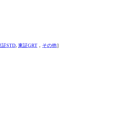
東証STD
,
東証GRT
，
その他
］