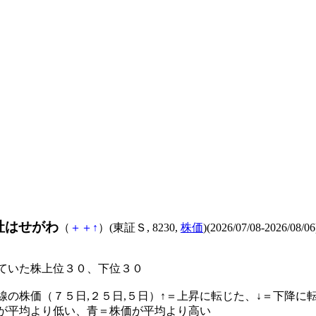
社はせがわ
（
＋
＋
↑
）(東証Ｓ, 8230,
株価
)(2026/07/08-2026/08/06
ていた株上位３０、下位３０
線の株価（７５日,２５日,５日）↑＝上昇に転じた、↓＝下降に
が平均より低い、青＝株価が平均より高い