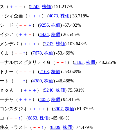
イズ（
＋
＋
－
） (
5242
,
株価
) 151.217%
ジィ・シィ企画（
＋
＋
＋
） (
4073
,
株価
) 33.718%
サクシード（
－
－
＋
） (
9256
,
株価
) -67.402%
アメイジア（
＋
＋
－
） (
4424
,
株価
) 26.545%
トーメンデバ（
＋
＋
＋
） (
2737
,
株価
) 103.643%
かさくま（
－
－
↑
） (
7678
,
株価
) -53.469%
エターナルホスピタリティＧ（
－
－
↑
） (
3193
,
株価
) -48.225%
アルトナー（
－
－
－
） (
2163
,
株価
) -53.049%
Ｍマート（
－
－
↑
） (
4380
,
株価
) -46.468%
ｍｏｎｏＡＩ（
＋
＋
＋
） (
5240
,
株価
) 75.591%
フィーチャ（
＋
＋
＋
） (
4052
,
株価
) 94.915%
シリコンスタジオ（
＋
＋
＋
） (
3907
,
株価
) 61.379%
レコ（
－
－
↑
） (
6863
,
株価
) -65.404%
三井住友トラスト（
－
－
↑
） (
8309
,
株価
) -74.479%