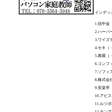
インデッ
1.信中金
2.ハーバ
3.ワイ
4.セキ（
5.壽屋（
6.コン
7.ソフィ
8.株式会
9.安楽亭
10.アビ
11.ルツ
12.テ