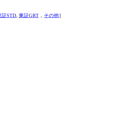
東証STD
,
東証GRT
，
その他
］