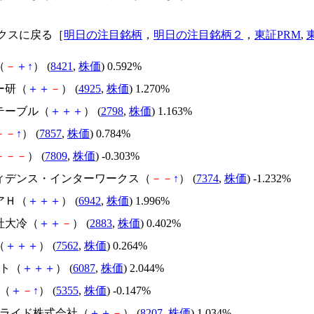
クスに戻る［
明日の注目銘柄
，
明日の注目銘柄２
，
東証PRM
,
（
－
＋
↑
） (
8421
,
株価
) 0.592%
ー研（
＋
＋
－
） (
4925
,
株価
) 1.270%
ズテーブル（
＋
＋
＋
） (
2798
,
株価
) 1.163%
－
－
↑
） (
7857
,
株価
) 0.784%
－
－
－
） (
7809
,
株価
) -0.303%
フィデンス・インターワークス（
－
－
↑
） (
7374
,
株価
) -1.232%
アＨ（
＋
＋
＋
） (
6942
,
株価
) 1.996%
社大冷（
＋
＋
－
） (
2883
,
株価
) 0.402%
（
＋
＋
＋
） (
7562
,
株価
) 0.264%
スト（
＋
＋
＋
） (
6087
,
株価
) 2.044%
ボ（
＋
－
↑
） (
5355
,
株価
) -0.147%
ンアライド株式会社（
＋
＋
－
） (
8207
,
株価
) 1.034%