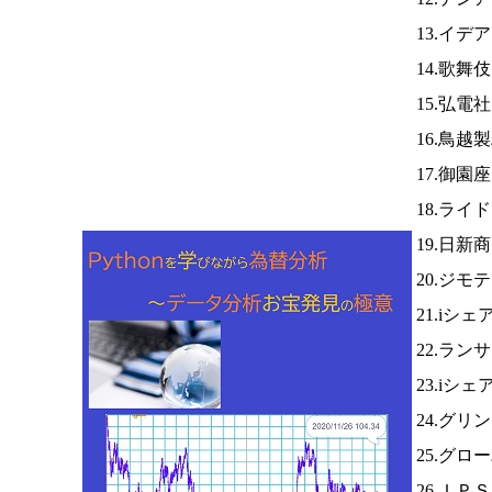
13.イ
14.歌舞
15.弘電
16.鳥越
17.御園
18.ライ
19.日新
20.ジモ
21.iシ
22.ラン
23.iシ
24.グリ
25.グ
26.ＩＰ