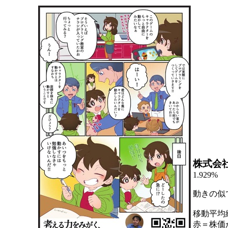
株式会
1.929%
動きの似
移動平均
赤＝株価