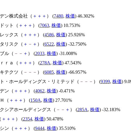
スズデン株式会社（
＋
＋
＋
） (
7480
,
株価
) 46.302%
エードット（
＋
＋
＋
） (
7063
,
株価
) 10.753%
メドレックス（
＋
＋
＋
） (
4586
,
株価
) 25.926%
アスタリスク（
＋
－
＋
） (
6522
,
株価
) -32.750%
韓国ブル（
－
－
＋
） (
2033
,
株価
) -31.008%
Ｔｅｒｒａ（
＋
＋
＋
） (
278A
,
株価
) 47.543%
アーキテクツ（
－
－
－
） (
6085
,
株価
) -66.957%
.ビート・ホールディングス・リミテッド（
－
－
－
） (
9399
,
株価
) 9.
イビデン（
＋
＋
＋
） (
4062
,
株価
) -0.471%
ＳＨ（
＋
＋
＋
） (
150A
,
株価
) 27.701%
キオクシアホールディングス（
－
－
＋
） (
285A
,
株価
) -32.183%
（
＋
＋
＋
） (
2354
,
株価
) 50.478%
トーシン（
＋
＋
＋
） (
9444
,
株価
) 35.510%