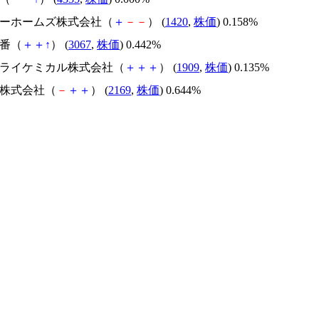
ンヨーホームズ株式会社（
＋
－
－
） (
1420
,
株価
) 0.158%
一番（
＋
＋
↑
） (
3067
,
株価
) 0.442%
本ドライケミカル株式会社（
＋
＋
＋
） (
1909
,
株価
) 0.135%
Ｓ株式会社（
－
＋
＋
） (
2169
,
株価
) 0.644%