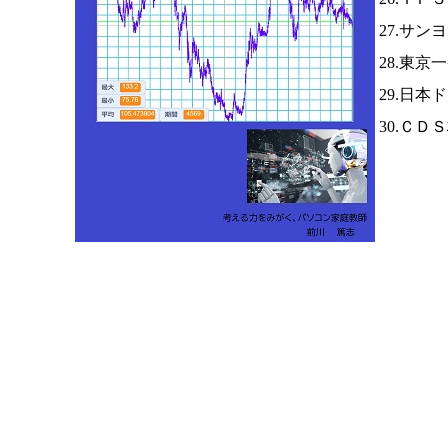
27.サ
28.東京
29.日
30.ＣＤ