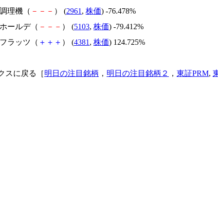
日本調理機（
－
－
－
） (
2961
,
株価
) -76.478%
昭和ホールデ（
－
－
－
） (
5103
,
株価
) -79.412%
ビーフラッツ（
＋
＋
＋
） (
4381
,
株価
) 124.725%
クスに戻る［
明日の注目銘柄
，
明日の注目銘柄２
，
東証PRM
,