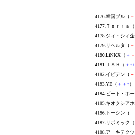
4176.韓国ブル（
－
4177.Ｔｅｒｒａ（
4178.ジィ・シィ
4179.リベルタ（
－
4180.LiNKX（
＋
4181.ＪＳＨ（
＋
↑
↑
4182.イビデン（
－
4183.YE（
＋
＋
↑
） 
4184.ビート・
4185.キオクシ
4186.トーシン（
－
4187.リボミック（
4188.アーキテク