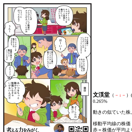
文渓堂
（
－
↓
－
）(
0.265%
動きの似ていた株
移動平均線の株価
赤＝株価が平均よ