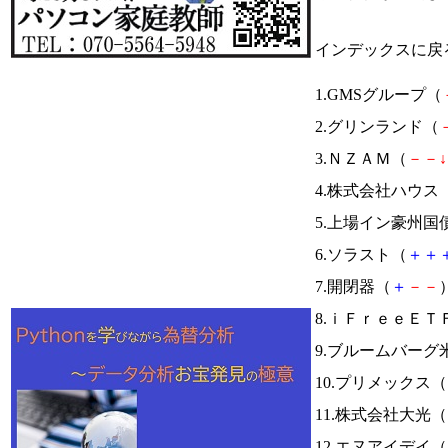
インデックスに戻
1.GMSグループ（
2.グリンランド（
3.ＮＺＡＭ（
－
－
↓
4.株式会社ハウス
5.上場イン豪州国
6.ソラスト（
＋
＋
7.開閉器（
＋
－
－
）
8.ｉＦｒｅｅＥＴ
9.ブルームバー
10.プリメックス（
11.株式会社大光（
12.エヌアイデイ（