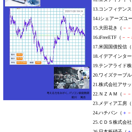
13.コンフィデン
14.iシェアーズ
15.大田花き（
－
－
16.iFreeETF（
－
－
17.米国国債投信
18.イデアインタ
19.テンアライド
20.ワイズテーブ
21.株式会社アサ
22.ＮＺＡＭ（
－
－
23.メディア工房（
24.ハチバン（
＋
－
25.ＣＤＳ株式会
26.日本板硝子（
＋