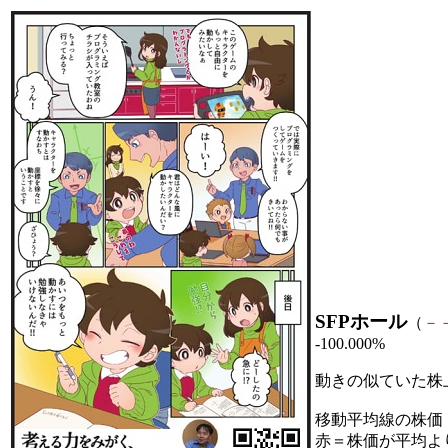
SFPホール
（
－
-100.000%
動きの似ていた株
移動平均線の株価
赤＝株価が平均よ