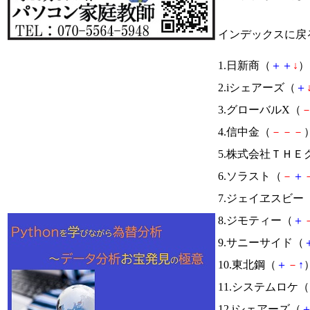
インデックスに戻
1.日新商（
＋
＋
↓
） 
2.iシェアーズ（
＋
3.グローバルX（
4.信中金（
－
－
－
）
5.株式会社ＴＨＥ
6.ソラスト（
－
＋
7.ジェイヱスビー
8.ジモティー（
＋
9.サニーサイド（
10.東北鋼（
＋
－
↑
）
11.システムロケ（
12.iシェアーズ（