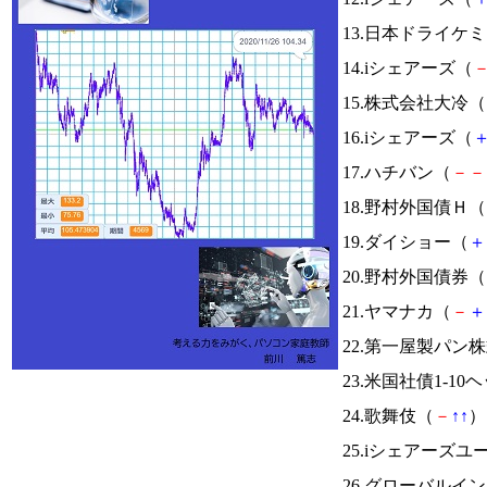
13.日本ドライケ
14.iシェアーズ（
15.株式会社大冷（
16.iシェアーズ（
17.ハチバン（
－
－
18.野村外国債Ｈ（
19.ダイショー（
＋
20.野村外国債券（
21.ヤマナカ（
－
＋
22.第一屋製パン
23.米国社債1-10
24.歌舞伎（
－
↑
↑
） 
25.iシェアーズ
26.グローバルイ