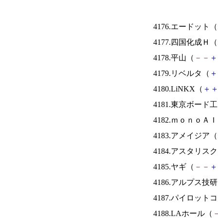
4176.エードット（
4177.四国化成Ｈ（
4178.平山（
－
－
＋
4179.リベルタ（
＋
4180.LiNKX（
＋
4181.東京ボード
4182.ｍｏｎｏＡ
4183.アメイジア（
4184.アスタリス
4185.ヤギ（
－
－
＋
4186.アルプス技
4187.パイロッ
4188.LAホール（