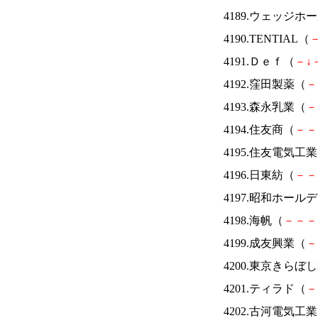
4189.ウェッジ
4190.TENTIAL（
4191.Ｄｅｆ（
－
↓
4192.窪田製薬（
－
4193.森永乳業（
－
4194.住友商（
－
－
4195.住友電気工
4196.日東紡（
－
－
4197.昭和ホール
4198.海帆（
－
－
－
4199.成友興業（
－
4200.東京きらぼし
4201.ティラド（
－
4202.古河電気工