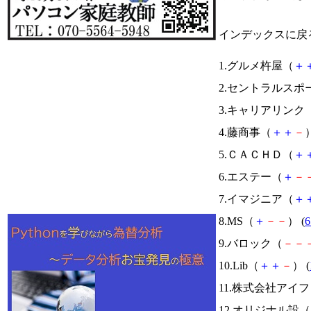
インデックスに戻
1.グルメ杵屋（
＋
2.セントラルスポ
3.キャリアリンク
4.藤商事（
＋
＋
－
）
5.ＣＡＣＨＤ（
＋
6.エステー（
＋
－
7.イマジニア（
＋
8.MS（
＋
－
－
） (
6
9.バロック（
－
－
10.Lib（
＋
＋
－
） (
11.株式会社アイ
12.オリジナル設（