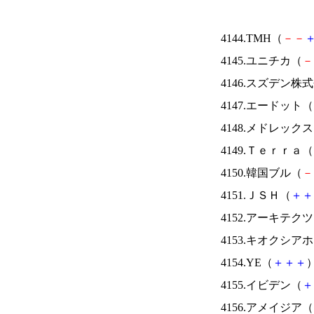
4144.TMH（
－
－
4145.ユニチカ（
－
4146.スズデン株
4147.エードット（
4148.メドレック
4149.Ｔｅｒｒａ（
4150.韓国ブル（
－
4151.ＪＳＨ（
＋
＋
4152.アーキテク
4153.キオクシ
4154.YE（
＋
＋
＋
）
4155.イビデン（
＋
4156.アメイジア（