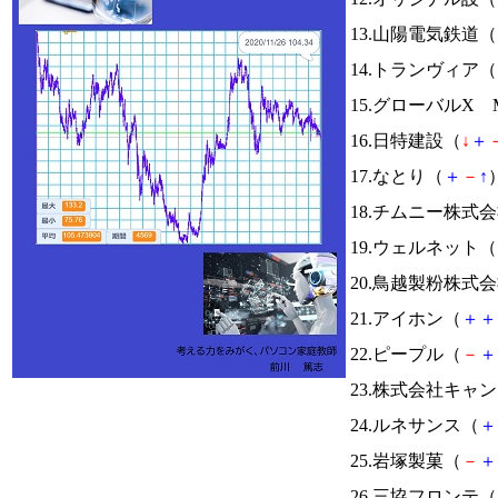
13.山陽電気鉄道（
14.トランヴィア（
15.グローバルX Mo
16.日特建設（
↓
＋
17.なとり（
＋
－
↑
）
18.チムニー株式
19.ウェルネット（
20.鳥越製粉株式
21.アイホン（
＋
＋
22.ピープル（
－
＋
23.株式会社キャ
24.ルネサンス（
＋
25.岩塚製菓（
－
＋
26.三協フロンテ（