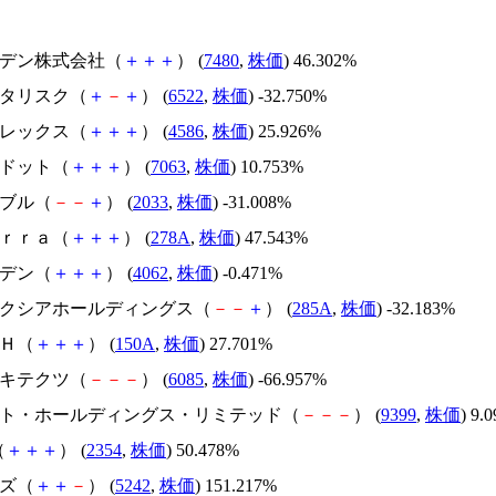
スズデン株式会社（
＋
＋
＋
） (
7480
,
株価
) 46.302%
アスタリスク（
＋
－
＋
） (
6522
,
株価
) -32.750%
メドレックス（
＋
＋
＋
） (
4586
,
株価
) 25.926%
エードット（
＋
＋
＋
） (
7063
,
株価
) 10.753%
韓国ブル（
－
－
＋
） (
2033
,
株価
) -31.008%
Ｔｅｒｒａ（
＋
＋
＋
） (
278A
,
株価
) 47.543%
イビデン（
＋
＋
＋
） (
4062
,
株価
) -0.471%
キオクシアホールディングス（
－
－
＋
） (
285A
,
株価
) -32.183%
ＳＨ（
＋
＋
＋
） (
150A
,
株価
) 27.701%
アーキテクツ（
－
－
－
） (
6085
,
株価
) -66.957%
.ビート・ホールディングス・リミテッド（
－
－
－
） (
9399
,
株価
) 9.
（
＋
＋
＋
） (
2354
,
株価
) 50.478%
イズ（
＋
＋
－
） (
5242
,
株価
) 151.217%