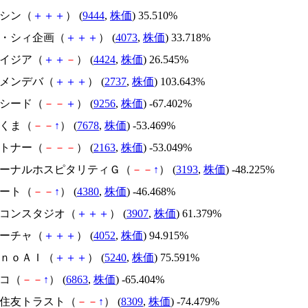
トーシン（
＋
＋
＋
） (
9444
,
株価
) 35.510%
ジィ・シィ企画（
＋
＋
＋
） (
4073
,
株価
) 33.718%
アメイジア（
＋
＋
－
） (
4424
,
株価
) 26.545%
トーメンデバ（
＋
＋
＋
） (
2737
,
株価
) 103.643%
サクシード（
－
－
＋
） (
9256
,
株価
) -67.402%
かさくま（
－
－
↑
） (
7678
,
株価
) -53.469%
アルトナー（
－
－
－
） (
2163
,
株価
) -53.049%
エターナルホスピタリティＧ（
－
－
↑
） (
3193
,
株価
) -48.225%
Ｍマート（
－
－
↑
） (
4380
,
株価
) -46.468%
シリコンスタジオ（
＋
＋
＋
） (
3907
,
株価
) 61.379%
フィーチャ（
＋
＋
＋
） (
4052
,
株価
) 94.915%
ｍｏｎｏＡＩ（
＋
＋
＋
） (
5240
,
株価
) 75.591%
レコ（
－
－
↑
） (
6863
,
株価
) -65.404%
三井住友トラスト（
－
－
↑
） (
8309
,
株価
) -74.479%