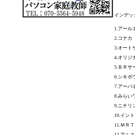
インデッ
1.アール
2.コナカ
3.オー
4.オリジ
5.ＢＲサ
6.シキボ
7.アーバ
8.みら
9.ニチリ
10.イン
11.ＭＲ
12.アム