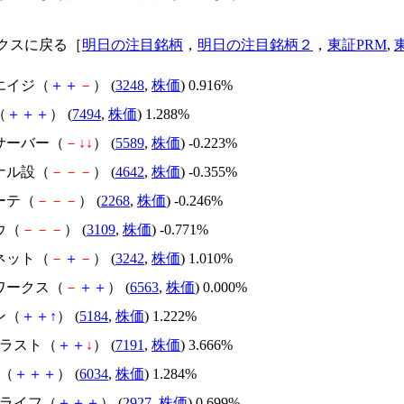
クスに戻る［
明日の注目銘柄
，
明日の注目銘柄２
，
東証PRM
,
エイジ（
＋
＋
－
） (
3248
,
株価
) 0.916%
（
＋
＋
＋
） (
7494
,
株価
) 1.288%
トサーバー（
－
↓
↓
） (
5589
,
株価
) -0.223%
ナル設（
－
－
－
） (
4642
,
株価
) -0.355%
ーテ（
－
－
－
） (
2268
,
株価
) -0.246%
ウ（
－
－
－
） (
3109
,
株価
) -0.771%
ネット（
－
＋
－
） (
3242
,
株価
) 1.010%
いワークス（
－
＋
＋
） (
6563
,
株価
) 0.000%
ン（
＋
＋
↑
） (
5184
,
株価
) 1.222%
トラスト（
＋
＋
↓
） (
7191
,
株価
) 3.666%
Ｔ（
＋
＋
＋
） (
6034
,
株価
) 1.284%
スライフ（
＋
＋
＋
） (
2927
,
株価
) 0.699%