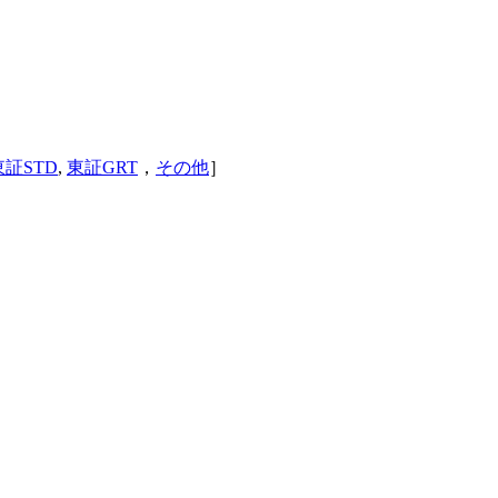
東証STD
,
東証GRT
，
その他
］