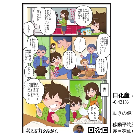
日化産
-0.431%
動きの似
移動平均
赤＝株価