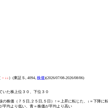
（
－
↓
↓
）(東証Ｓ, 4094,
株価
)(2026/07/08-2026/08/06)
ていた株上位３０、下位３０
線の株価（７５日,２５日,５日）↑＝上昇に転じた、↓＝下降に
が平均より低い、青＝株価が平均より高い