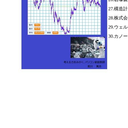
27.構
28.株
29.ウ
30.カノ