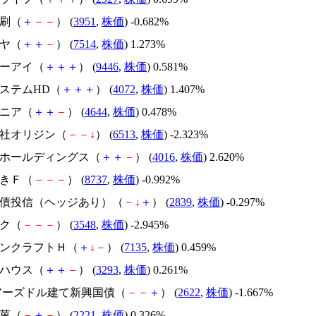
印刷（
＋
－
－
） (
3951
,
株価
) -0.682%
ラヤ（
＋
＋
－
） (
7514
,
株価
) 1.273%
ケーアイ（
＋
＋
＋
） (
9446
,
株価
) 0.581%
システムHD（
＋
＋
＋
） (
4072
,
株価
) 1.407%
ジニア（
＋
＋
－
） (
4644
,
株価
) 0.478%
会社オリジン（
－
－
↓
） (
6513
,
株価
) -2.323%
ＩＴホールディングス（
＋
＋
－
） (
4016
,
株価
) 2.620%
つきＦ（
－
－
－
） (
8737
,
株価
) -0.992%
国国債投信（ヘッジあり）（
－
↓
＋
） (
2839
,
株価
) -0.297%
ック（
－
－
－
） (
3548
,
株価
) -2.945%
ャパンクラフトＨ（
＋
↓
－
） (
7135
,
株価
) 0.459%
マハウス（
＋
＋
－
） (
3293
,
株価
) 0.261%
ェアーズドル建て新興国債（
－
－
＋
） (
2622
,
株価
) -1.667%
製菓（
－
＋
－
） (
2221
,
株価
) 0.326%