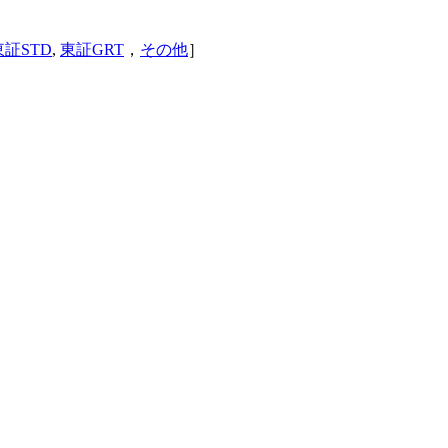
東証STD
,
東証GRT
，
その他
］