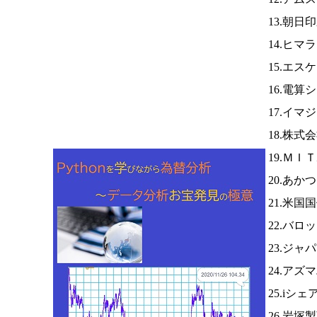
13.朝日
14.ヒマ
15.エス
16.電算
17.イマ
18.株式
19.Ｍ
20.あか
21.米
22.バロ
23.ジ
24.アズ
25.iシ
26.岩塚