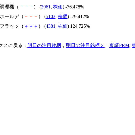
日本調理機（
－
－
－
） (
2961
,
株価
) -76.478%
昭和ホールデ（
－
－
－
） (
5103
,
株価
) -79.412%
ビーフラッツ（
＋
＋
＋
） (
4381
,
株価
) 124.725%
クスに戻る［
明日の注目銘柄
，
明日の注目銘柄２
，
東証PRM
,