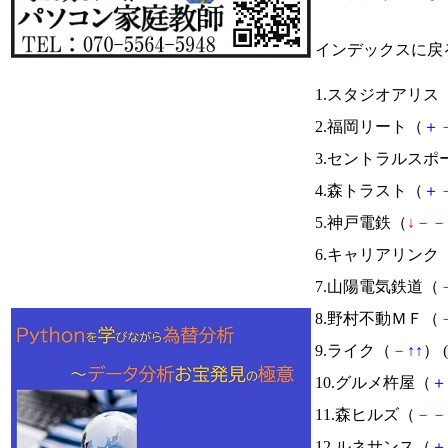
インデックスに戻
1.スタジオアリス
2.福岡リート（
＋
3.セントラルスポ
4.森トラスト（
＋
5.神戸電鉄（
↓
－
－
6.キャリアリンク
7.山陽電気鉄道（
8.野村不動ＭＦ（
9.ライク（
－
↑
↑
） (
10.グルメ杵屋（
＋
11.森ヒルズ（
－
－
12.ルネサンス（
＋