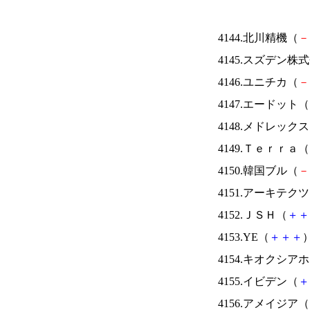
4144.北川精機（
－
4145.スズデン株
4146.ユニチカ（
－
4147.エードット（
4148.メドレック
4149.Ｔｅｒｒａ（
4150.韓国ブル（
－
4151.アーキテク
4152.ＪＳＨ（
＋
＋
4153.YE（
＋
＋
＋
）
4154.キオクシ
4155.イビデン（
＋
4156.アメイジア（