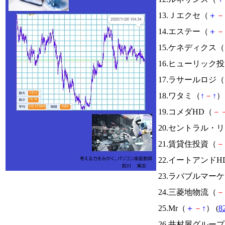
13.Ｊエクセ（
＋
－
14.エステー（
＋
－
15.ケネディクス（
16.ヒューリック
17.ラサールロジ（
18.ワタミ（
↑
－
↑
） 
19.コメダHD（
－
20.セントラル・
21.賃貸住投資（
－
22.イートアンドH
23.ラバブルマー
24.三菱地物流（
－
25.Mr（
＋
－
↑
） (
8
26.井村屋グルー