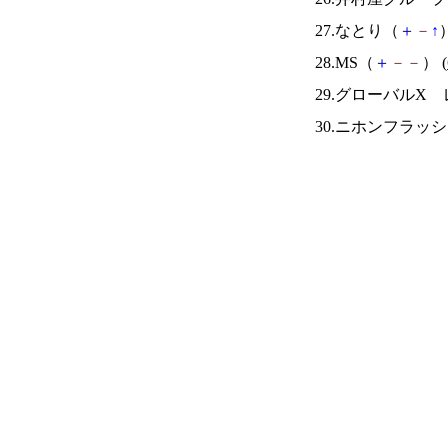
27.なとり（
＋
－
↑
）
28.MS（
＋
－
－
） (
29.グローバルX 
30.ニホンフラッ