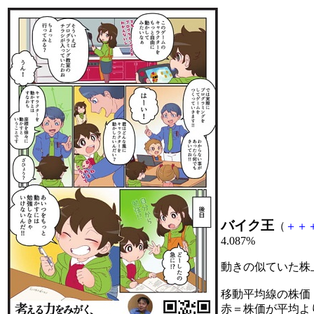
バイク王
（
＋
＋
4.087%
動きの似ていた株
移動平均線の株価
赤＝株価が平均よ