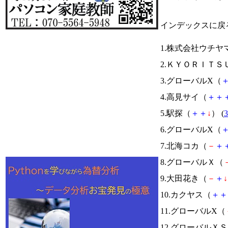
インデックスに戻
1.株式会社ウチ
2.ＫＹＯＲＩＴＳ
3.グローバルX（
4.高見サイ（
＋
＋
5.駅探（
＋
＋
↓
） (
3
6.グローバルX（
7.北海コカ（
－
＋
8.グローバルＸ（
9.大田花き（
－
＋
↓
10.カクヤス（
＋
＋
11.グローバルX（
12.グローバル