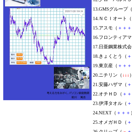
13.GMSグループ
14.ＮＣＩオート（
15.アスモ（
＋
＋
＋
16.フロンティア
17.日亜鋼業株式
18.きょくとう（
＋
19.東京産（
＋
＋
＋
20.ニチリン（
↓
↓
↓
）
21.安藤ハザマ（
＋
22.オチＨＤ（
＋
＋
23.伊澤タオル（
＋
24.NEXT（
＋
＋
＋
25.オメガＨＤ（
＋
26.クリップ（
－
＋