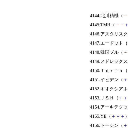
4144.北川精機（
－
4145.TMH（
－
－
4146.アスタリス
4147.エードット（
4148.韓国ブル（
－
4149.メドレック
4150.Ｔｅｒｒａ（
4151.イビデン（
＋
4152.キオクシ
4153.ＪＳＨ（
＋
＋
4154.アーキテク
4155.YE（
＋
＋
＋
）
4156.トーシン（
＋