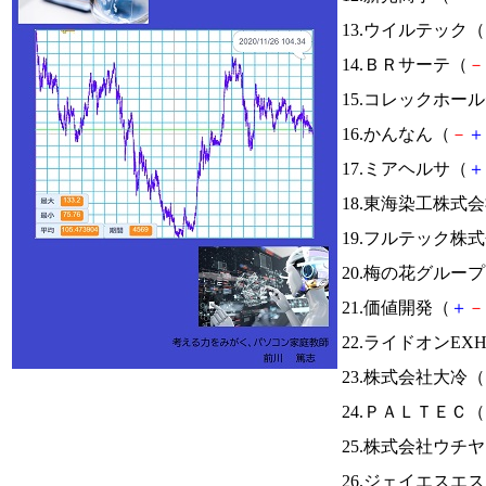
13.ウイルテック（
14.ＢＲサーテ（
－
15.コレックホー
16.かんなん（
－
＋
17.ミアヘルサ（
＋
18.東海染工株式
19.フルテック株
20.梅の花グルー
21.価値開発（
＋
－
22.ライドオンEX
23.株式会社大冷（
24.ＰＡＬＴＥＣ（
25.株式会社ウチ
26.ジェイエスエ