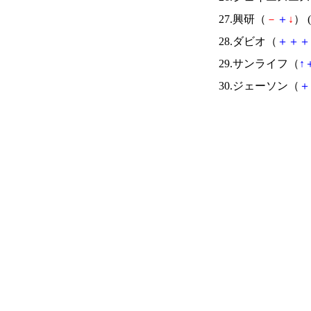
27.興研（
－
＋
↓
） (
28.ダビオ（
＋
＋
＋
29.サンライフ（
↑
30.ジェーソン（
＋