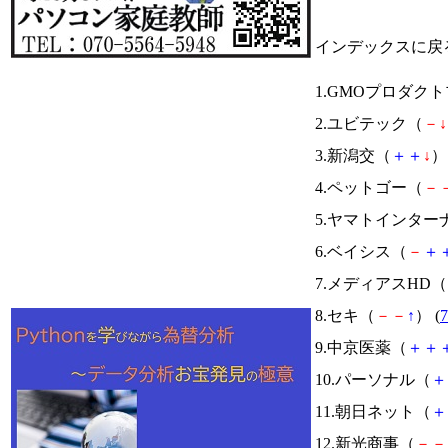
インデックスに戻
1.GMOプロダク
2.ユビテック（
－
↓
3.新潟交（
＋
＋
↓
） 
4.ペットゴー（
－
5.ヤマトインタ
6.ベイシス（
－
＋
7.メディアスHD（
8.セキ（
－
－
↑
） (
7
9.中京医薬（
＋
＋
10.パーソナル（
＋
11.朝日ネット（
＋
12.新光商事（
－
－