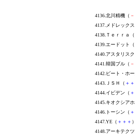
4136.北川精機（
－
4137.メドレック
4138.Ｔｅｒｒａ（
4139.エードット（
4140.アスタリス
4141.韓国ブル（
－
4142.ビート・
4143.ＪＳＨ（
＋
＋
4144.イビデン（
＋
4145.キオクシ
4146.トーシン（
＋
4147.YE（
＋
＋
＋
）
4148.アーキテク