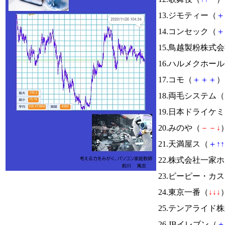
13.ジモティー（
＋
14.コンセック（
＋
15.鳥越製粉株式
16.ハルメクホー
17.コモ（
＋
＋
＋
） 
18.両毛システム（
19.日本ドライケ
20.みのや（
－
－
↓
）
21.天満屋ス（
＋
↑
↑
22.株式会社一家
23.ビーピー・カ
24.東京一番（
↓
↓
↓
）
25.テンアライド
26.JBイレブン（
＋