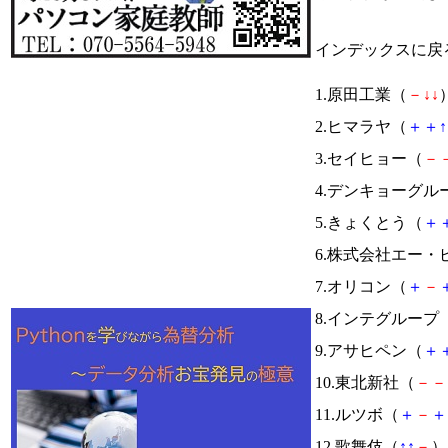
インデックスに戻
1.原田工業（
－
↓
↓
）
2.ヒマラヤ（
＋
＋
↑
3.セイヒョー（
－
4.デンキョーグル
5.きょくとう（
＋
6.株式会社エー
7.オリコン（
＋
－
8.インテグループ
9.アサヒペン（
＋
10.東北新社（
－
－
11.ルツボ（
＋
－
＋
12.歌舞伎（
↑
↑
－
） 