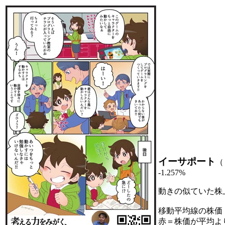
イーサポート
（
-1.257%
動きの似ていた株
移動平均線の株価
赤＝株価が平均よ