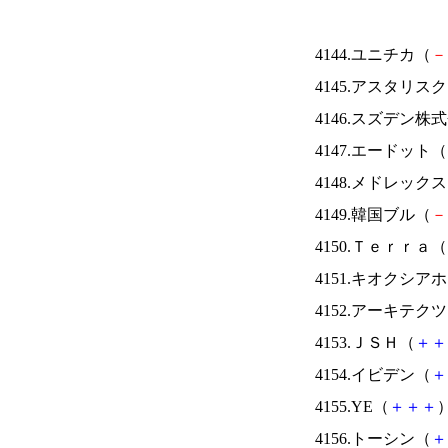
4144.ユニチカ（
－
4145.アスタリス
4146.スズデン株
4147.エードット（
4148.メドレック
4149.韓国ブル（
－
4150.Ｔｅｒｒａ（
4151.キオクシ
4152.アーキテク
4153.ＪＳＨ（
＋
＋
4154.イビデン（
＋
4155.YE（
＋
＋
＋
）
4156.トーシン（
＋