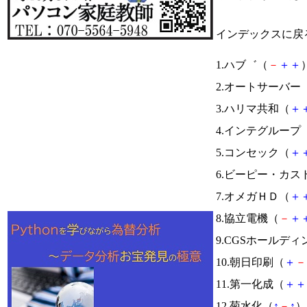
インデックスに戻
1.ハブ゛（
－
＋
＋
）
2.オートサーバー
3.ハリマ共和（
＋
4.インテグループ
5.コンセック（
＋
6.ビーピー・カ
7.オメガＨＤ（
＋
8.協立電機（
－
＋
9.CGSホールデ
10.朝日印刷（
＋
－
11.第一化成（
＋
＋
12.菊水化（
↑
－
↑
） 