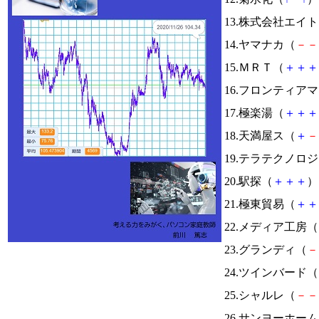
13.株式会社エイ
14.ヤマナカ（
－
－
15.ＭＲＴ（
＋
＋
＋
16.フロンティア
17.極楽湯（
＋
＋
＋
18.天満屋ス（
＋
－
19.テラテクノロ
20.駅探（
＋
＋
＋
） 
21.極東貿易（
＋
＋
22.メディア工房（
23.グランディ（
－
24.ツインバード（
25.シャルレ（
－
－
26.サンヨーホー