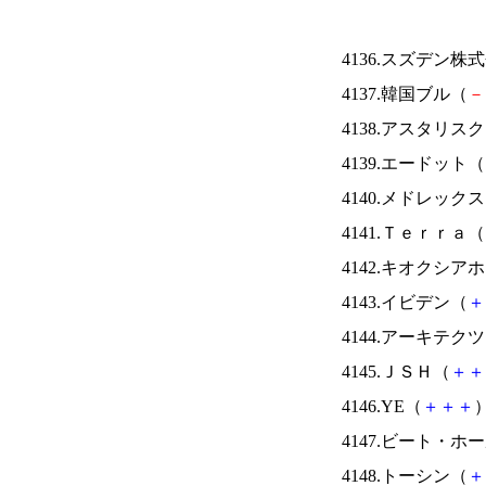
4136.スズデン株
4137.韓国ブル（
－
4138.アスタリス
4139.エードット（
4140.メドレック
4141.Ｔｅｒｒａ（
4142.キオクシ
4143.イビデン（
＋
4144.アーキテク
4145.ＪＳＨ（
＋
＋
4146.YE（
＋
＋
＋
）
4147.ビート・
4148.トーシン（
＋