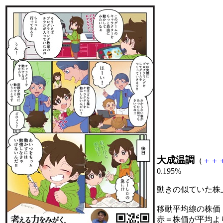
大成温調
（
＋
＋
0.195%
動きの似ていた株
移動平均線の株価
赤＝株価が平均よ