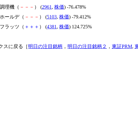
日本調理機（
－
－
－
） (
2961
,
株価
) -76.478%
昭和ホールデ（
－
－
－
） (
5103
,
株価
) -79.412%
ビーフラッツ（
＋
＋
＋
） (
4381
,
株価
) 124.725%
クスに戻る［
明日の注目銘柄
，
明日の注目銘柄２
，
東証PRM
,