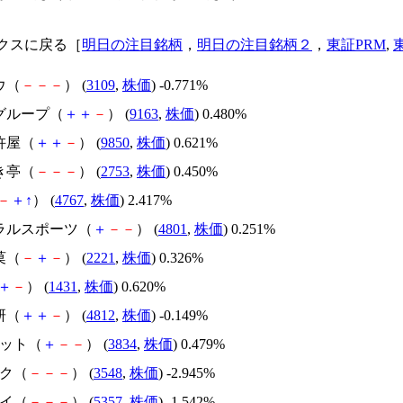
クスに戻る［
明日の注目銘柄
，
明日の注目銘柄２
，
東証PRM
,
ウ（
－
－
－
） (
3109
,
株価
) -0.771%
ルグループ（
＋
＋
－
） (
9163
,
株価
) 0.480%
杵屋（
＋
＋
－
） (
9850
,
株価
) 0.621%
き亭（
－
－
－
） (
2753
,
株価
) 0.450%
－
＋
↑
） (
4767
,
株価
) 2.417%
トラルスポーツ（
＋
－
－
） (
4801
,
株価
) 0.251%
菓（
－
＋
－
） (
2221
,
株価
) 0.326%
＋
－
） (
1431
,
株価
) 0.620%
研（
＋
＋
－
） (
4812
,
株価
) -0.149%
ネット（
＋
－
－
） (
3834
,
株価
) 0.479%
ック（
－
－
－
） (
3548
,
株価
) -2.945%
タイ（
－
－
－
） (
5357
,
株価
) -1.542%