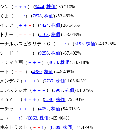
トーシン（
＋
＋
＋
） (
9444
,
株価
) 35.510%
かさくま（
－
－
↑
） (
7678
,
株価
) -53.469%
アメイジア（
＋
＋
－
） (
4424
,
株価
) 26.545%
アルトナー（
－
－
－
） (
2163
,
株価
) -53.049%
エターナルホスピタリティＧ（
－
－
↑
） (
3193
,
株価
) -48.225%
サクシード（
－
－
＋
） (
9256
,
株価
) -67.402%
ジィ・シィ企画（
＋
＋
＋
） (
4073
,
株価
) 33.718%
Ｍマート（
－
－
↑
） (
4380
,
株価
) -46.468%
トーメンデバ（
＋
＋
＋
） (
2737
,
株価
) 103.643%
シリコンスタジオ（
＋
＋
＋
） (
3907
,
株価
) 61.379%
ｍｏｎｏＡＩ（
＋
＋
＋
） (
5240
,
株価
) 75.591%
フィーチャ（
＋
＋
＋
） (
4052
,
株価
) 94.915%
レコ（
－
－
↑
） (
6863
,
株価
) -65.404%
三井住友トラスト（
－
－
↑
） (
8309
,
株価
) -74.479%