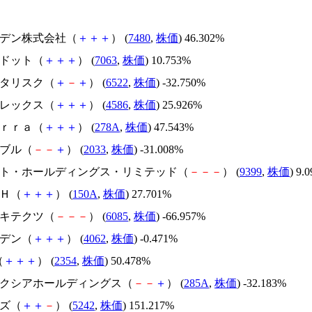
スズデン株式会社（
＋
＋
＋
） (
7480
,
株価
) 46.302%
エードット（
＋
＋
＋
） (
7063
,
株価
) 10.753%
アスタリスク（
＋
－
＋
） (
6522
,
株価
) -32.750%
メドレックス（
＋
＋
＋
） (
4586
,
株価
) 25.926%
Ｔｅｒｒａ（
＋
＋
＋
） (
278A
,
株価
) 47.543%
韓国ブル（
－
－
＋
） (
2033
,
株価
) -31.008%
.ビート・ホールディングス・リミテッド（
－
－
－
） (
9399
,
株価
) 9.
ＳＨ（
＋
＋
＋
） (
150A
,
株価
) 27.701%
アーキテクツ（
－
－
－
） (
6085
,
株価
) -66.957%
イビデン（
＋
＋
＋
） (
4062
,
株価
) -0.471%
（
＋
＋
＋
） (
2354
,
株価
) 50.478%
キオクシアホールディングス（
－
－
＋
） (
285A
,
株価
) -32.183%
イズ（
＋
＋
－
） (
5242
,
株価
) 151.217%