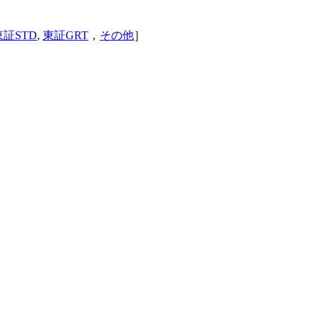
東証STD
,
東証GRT
，
その他
］