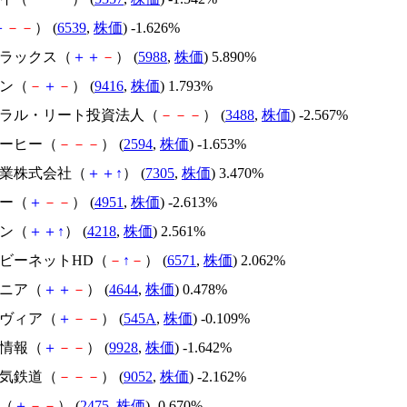
＋
－
－
） (
6539
,
株価
) -1.626%
オラックス（
＋
＋
－
） (
5988
,
株価
) 5.890%
ョン（
－
＋
－
） (
9416
,
株価
) 1.793%
ントラル・リート投資法人（
－
－
－
） (
3488
,
株価
) -2.567%
コーヒー（
－
－
－
） (
2594
,
株価
) -1.653%
工業株式会社（
＋
＋
↑
） (
7305
,
株価
) 3.470%
テー（
＋
－
－
） (
4951
,
株価
) -2.613%
バン（
＋
＋
↑
） (
4218
,
株価
) 2.561%
ービーネットHD（
－
↑
－
） (
6571
,
株価
) 2.062%
ジニア（
＋
＋
－
） (
4644
,
株価
) 0.478%
ンヴィア（
＋
－
－
） (
545A
,
株価
) -0.109%
ク情報（
＋
－
－
） (
9928
,
株価
) -1.642%
電気鉄道（
－
－
－
） (
9052
,
株価
) -2.162%
Ｂ（
＋
－
－
） (
2475
,
株価
) -0.670%