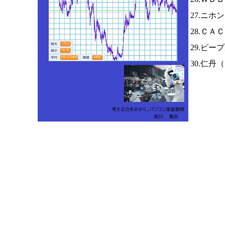
27.ニホ
28.ＣＡ
29.ピー
30.仁丹（