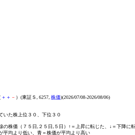
（
＋
＋
－
）(東証Ｓ, 6257,
株価
)(2026/07/08-2026/08/06)
ていた株上位３０、下位３０
線の株価（７５日,２５日,５日）↑＝上昇に転じた、↓＝下降に
が平均より低い、青＝株価が平均より高い