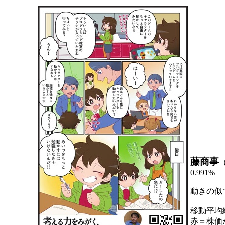
藤商事
0.991%
動きの似
移動平均
赤＝株価