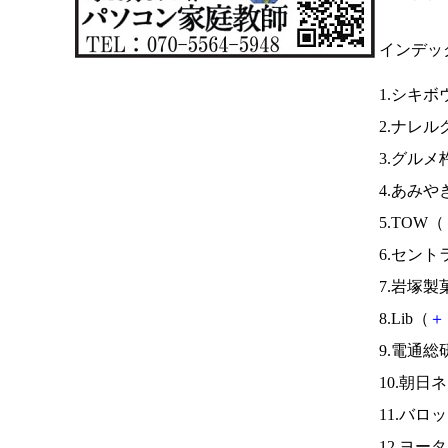
インデッ
1.シキボ
2.ナレ
3.グルメ
4.あみや
5.TOW（
6.セン
7.岩塚製
8.Lib（
＋
9.電通総
10.朝日
11.バロ
12.ヨー