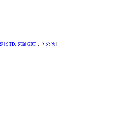
東証STD
,
東証GRT
，
その他
］