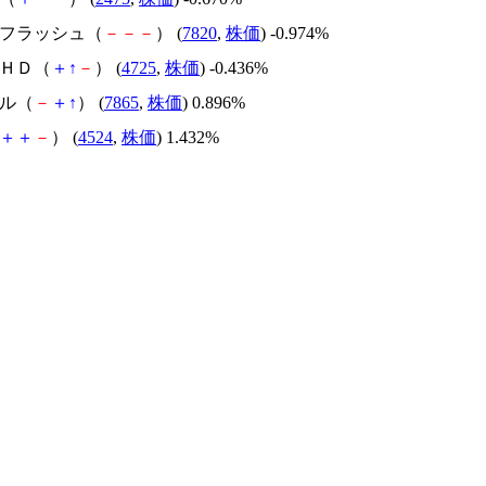
ンフラッシュ（
－
－
－
） (
7820
,
株価
) -0.974%
ＣＨＤ（
＋
↑
－
） (
4725
,
株価
) -0.436%
プル（
－
＋
↑
） (
7865
,
株価
) 0.896%
＋
＋
－
） (
4524
,
株価
) 1.432%