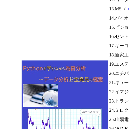
13.MS（
14.パイ
15.ビジ
16.セ
17.キー
18.新家
19.エス
20.ニチ
21.キュ
22.イマ
23.トラ
24.ミロ
25.山陽
26.ＷＤ