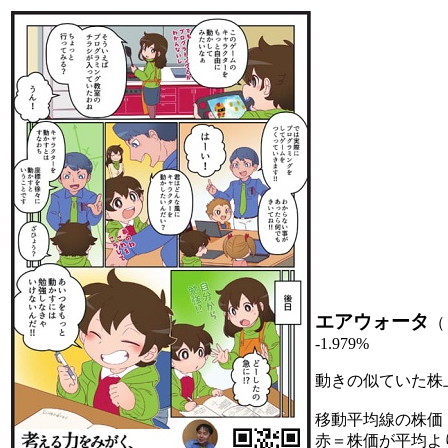
エアウォータ
（
-1.979%
動きの似ていた株
移動平均線の株価
赤＝株価が平均よ