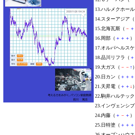
13.ハルメクホー
14.スターアジア（
15.北海瓦斯（
－
＋
16.岡部（
＋
＋
＋
） 
17.オルバヘル
18.品川リフラ（
＋
19.大ガス（
－
－
↑
）
20.日カン（
＋
＋
＋
21.天昇電（
＋
＋
↓
）
22.駒井ハルテッ
23.インヴェンシ
24.内藤（
＋
－
＋
） 
25.日特塗（
＋
＋
＋
26.オープンハウ