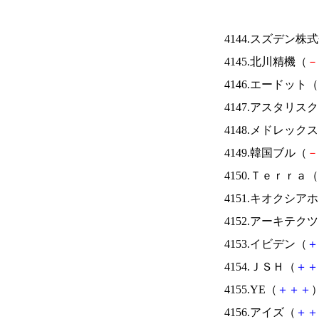
4144.スズデン株
4145.北川精機（
－
4146.エードット（
4147.アスタリス
4148.メドレック
4149.韓国ブル（
－
4150.Ｔｅｒｒａ（
4151.キオクシ
4152.アーキテク
4153.イビデン（
＋
4154.ＪＳＨ（
＋
＋
4155.YE（
＋
＋
＋
）
4156.アイズ（
＋
＋