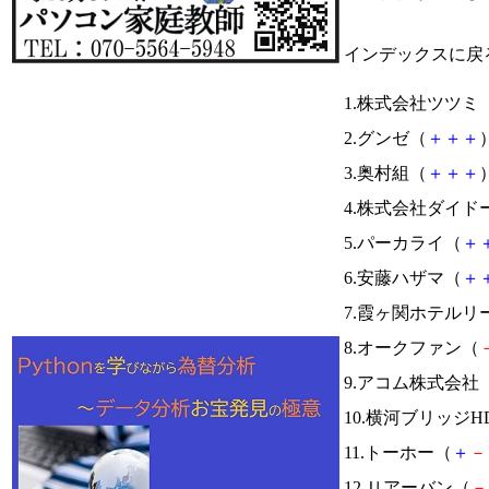
インデックスに戻
1.株式会社ツツミ
2.グンゼ（
＋
＋
＋
）
3.奥村組（
＋
＋
＋
）
4.株式会社ダイド
5.パーカライ（
＋
6.安藤ハザマ（
＋
7.霞ヶ関ホテルリ
8.オークファン（
9.アコム株式会社
10.横河ブリッジH
11.トーホー（
＋
－
12.Ｕアーバン（
－