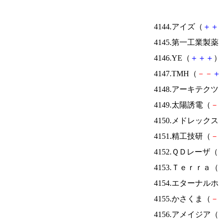
4144.アイズ（
＋
＋
4145.第一工業製
4146.YE（
＋
＋
＋
）
4147.TMH（
－
－
4148.アーキテク
4149.太陽誘電（
－
4150.メドレック
4151.精工技研（
－
4152.ＱＤレーザ（
4153.Ｔｅｒｒａ（
4154.エターナ
4155.かさくま（
－
4156.アメイジア（