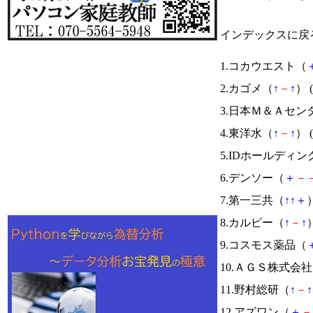
インデックスに戻
1.コカウエスト（
2.カゴメ（
↑
－
↑
） (
3.日本Ｍ＆Ａセン
4.東洋水（
↑
－
↑
） (
5.IDホールディ
6.デンソー（
＋
－
7.第一三共（
↑
↑
＋
）
8.カルビー（
↑
－
↑
）
9.コスモス薬品（
10.ＡＧＳ株式会
11.野村総研（
↑
－
↑
12.アズワン（
＋
－