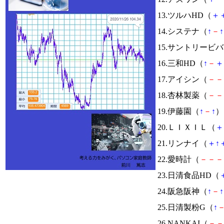
13.ツルハHD（
＋
14.システナ（
↑
－
↑
15.サントリービ
16.三和HD（
↑
－
＋
17.アイシン（
－
－
18.杏林製薬（
－
－
19.伊藤園（
↑
－
↑
） 
20.ＬＩＸＩＬ（
＋
21.リンナイ（
＋
↑
22.愛時計（
－
－
－
23.日清食品HD（
24.阪急阪神（
↑
－
↑
25.日清製粉G（
↑
26.NANKAI（
－
－