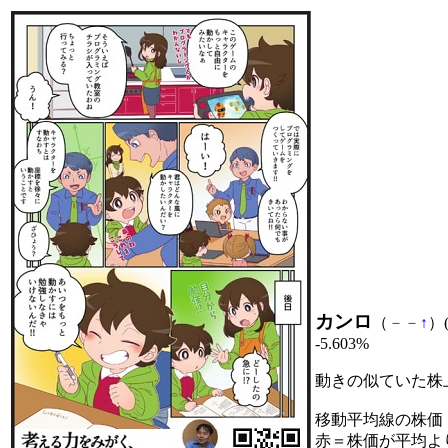
カンロ
（
－
－
↑
）(
-5.603%
動きの似ていた株
移動平均線の株価
赤＝株価が平均よ