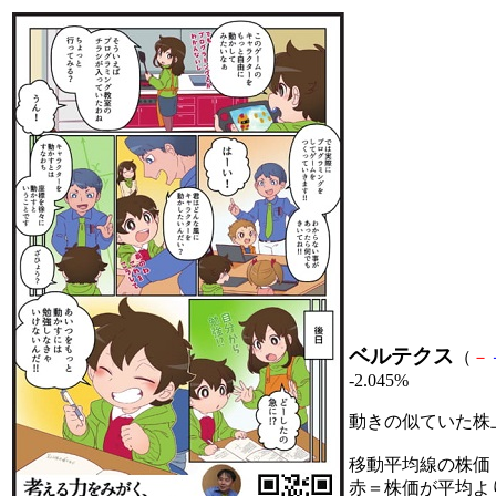
ベルテクス
（
－
-2.045%
動きの似ていた株
移動平均線の株価
赤＝株価が平均よ