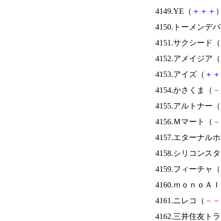
4149.YE（
＋
＋
＋
）
4150.トーメンデ
4151.サクシード（
4152.アメイジア（
4153.アイズ（
＋
＋
4154.かさくま（
－
4155.アルトナー（
4156.Ｍマート（
－
4157.エターナ
4158.シリコンス
4159.フィーチャ（
4160.ｍｏｎｏＡ
4161.ニレコ（
－
－
4162.三井住友ト