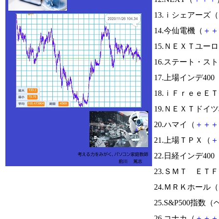
13.ｉシェアーズ（
14.今仙電機（
＋
＋
15.ＮＥＸＴユ
16.ステート・ス
17.上場インデ400
18.ｉＦｒｅｅＥ
19.ＮＥＸＴド
20.ハマイ（
＋
＋
＋
21.上場ＴＰＸ（
＋
22.日経インデ400
23.ＳＭＴ Ｅ
24.ＭＲＫホール（
25.S&P500指
26.コナカ（
＋
＋
＋