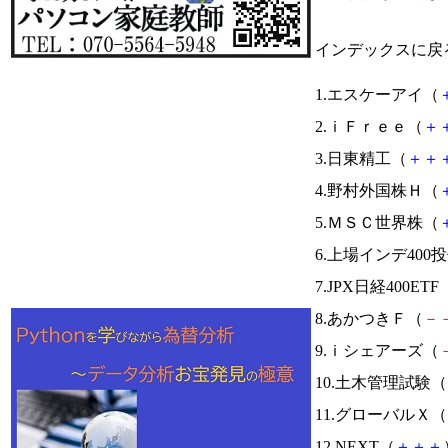
インデックスに戻
1.エスケーアイ（
2.ｉＦｒｅｅ（
＋
3.日東精工（
＋
＋
4.野村外国株Ｈ（
5.ＭＳＣ世界株（
6.上場インデ400
7.JPX日経400ETF
8.あかつきＦ（
－
9.ｉシェアーズ（
10.土木管理試験（
11.グローバルＸ（
12.NEXT（
＋
＋
＋